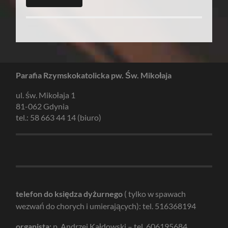
Parafia Rzymskokatolicka pw. Św. Mikołaja
ul. św. Mikołaja 1
81-062 Gdynia
tel.: 58 663 44 14 (biuro)
telefon do księdza dyżurnego
( tylko w spawach
wezwań do chorych i umierających): tel. 516368194
organista:
p. Andrzej Kałdowski – tel. 606195684