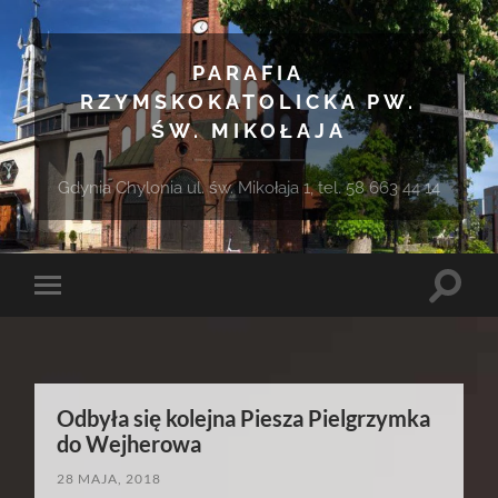
PARAFIA
RZYMSKOKATOLICKA PW.
ŚW. MIKOŁAJA
Gdynia Chylonia ul. św. Mikołaja 1, tel. 58 663 44 14
Toggle
Toggle
search
mobile
field
menu
Odbyła się kolejna Piesza Pielgrzymka
do Wejherowa
28 MAJA, 2018