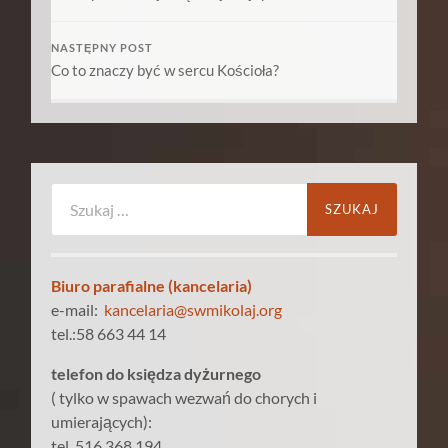
NASTĘPNY POST
Co to znaczy być w sercu Kościoła?
Szukaj:
Biuro parafialne (kancelaria)
e-mail:
kancelaria@swmikolaj.org
tel.:58 663 44 14
telefon do księdza dyżurnego
( tylko w spawach wezwań do chorych i
umierających):
tel. 516 368 194