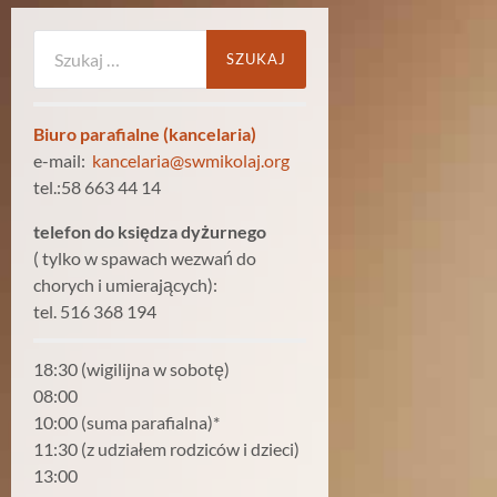
Szukaj:
Biuro parafialne (kancelaria)
e-mail:
kancelaria@swmikolaj.org
tel.:58 663 44 14
telefon do księdza dyżurnego
( tylko w spawach wezwań do
chorych i umierających):
tel. 516 368 194
18:30 (wigilijna w sobotę)
08:00
10:00 (suma parafialna)*
11:30 (z udziałem rodziców i dzieci)
13:00