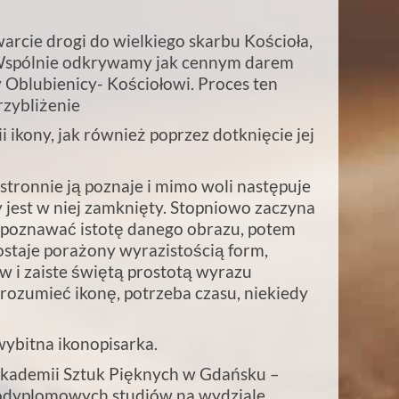
twarcie drogi do wielkiego skarbu Kościoła,
 Wspólnie odkrywamy jak cennym darem
 Oblubienicy- Kościołowi. Proces ten
rzybliżenie
ii ikony, jak również poprzez dotknięcie jej
stronnie ją poznaje i mimo woli następuje
y jest w niej zamknięty. Stopniowo zaczyna
 poznawać istotę danego obrazu, potem
zostaje porażony wyrazistością form,
i zaiste świętą prostotą wyrazu
zrozumieć ikonę, potrzeba czasu, niekiedy
wybitna ikonopisarka.
kademii Sztuk Pięknych w Gdańsku –
 podyplomowych studiów na wydziale