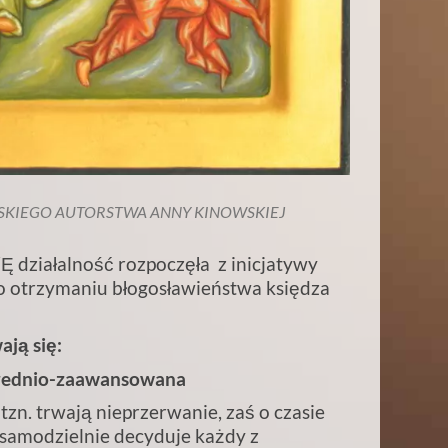
ŃSKIEGO AUTORSTWA ANNY KINOWSKIEJ
działalność rozpoczęła z inicjatywy
po otrzymaniu błogosławieństwa księdza
ją się:
 średnio-zaawansowana
tzn. trwają nieprzerwanie, zaś o czasie
 samodzielnie decyduje każdy z