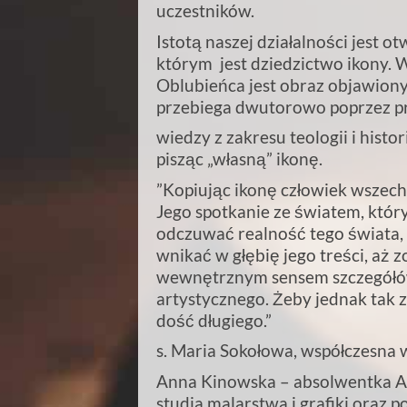
uczestników.
Istotą naszej działalności jest o
którym jest dziedzictwo ikony.
Oblubieńca jest obraz objawiony
przebiega dwutorowo poprzez p
wiedzy z zakresu teologii i histor
pisząc „własną” ikonę.
”Kopiując ikonę człowiek wszech
Jego spotkanie ze światem, któr
odczuwać realność tego świata,
wnikać w głębię jego treści, aż 
wewnętrznym sensem szczegółów 
artystycznego. Żeby jednak tak 
dość długiego.”
s. Maria Sokołowa, współczesna 
Anna Kinowska – absolwentka A
studia malarstwa i grafiki oraz