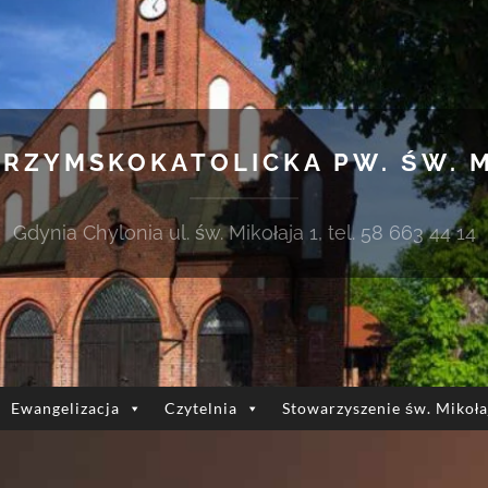
 RZYMSKOKATOLICKA PW. ŚW. 
Gdynia Chylonia ul. św. Mikołaja 1, tel. 58 663 44 14
Ewangelizacja
Czytelnia
Stowarzyszenie św. Mikoła