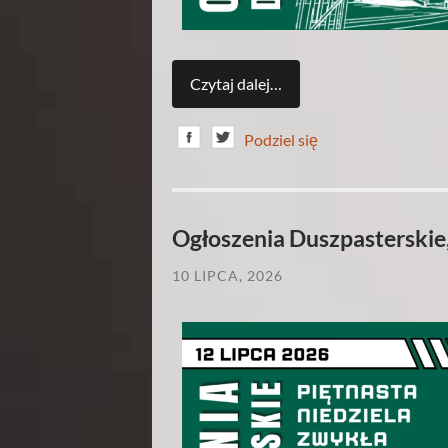
Czytaj dalej…
Podziel się
Ogłoszenia Duszpasterskie,
10 LIPCA, 2026
/