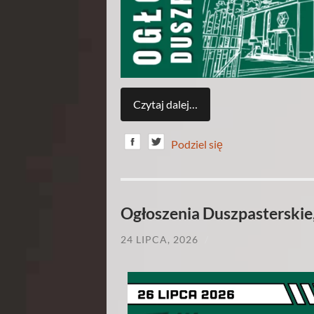
Czytaj dalej…
Podziel się
Ogłoszenia Duszpasterskie,
24 LIPCA, 2026
/