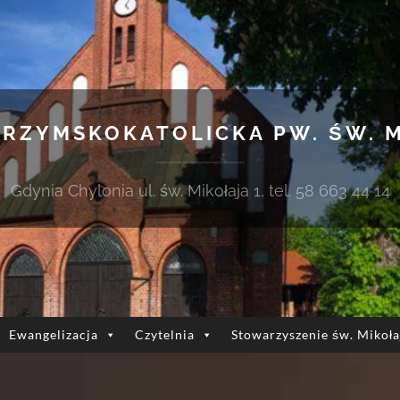
 RZYMSKOKATOLICKA PW. ŚW. 
Gdynia Chylonia ul. św. Mikołaja 1, tel. 58 663 44 14
Ewangelizacja
Czytelnia
Stowarzyszenie św. Mikoła