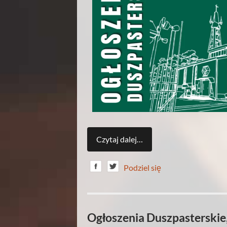
Czytaj dalej…
Podziel się
Ogłoszenia Duszpasterskie,