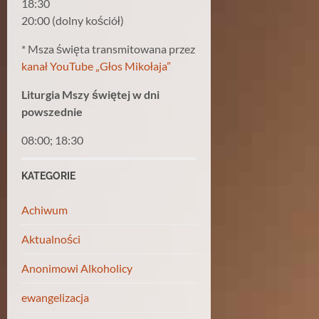
18:30
20:00 (dolny kościół)
* Msza święta transmitowana przez
kanał YouTube „Głos Mikołaja”
Liturgia Mszy świętej w dni
powszednie
08:00; 18:30
KATEGORIE
Achiwum
Aktualności
Anonimowi Alkoholicy
ewangelizacja