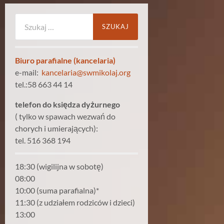
Szukaj:
Biuro parafialne (kancelaria)
e-mail:
kancelaria@swmikolaj.org
tel.:58 663 44 14
telefon do księdza dyżurnego
( tylko w spawach wezwań do
chorych i umierających):
tel. 516 368 194
18:30 (wigilijna w sobotę)
08:00
10:00 (suma parafialna)*
11:30 (z udziałem rodziców i dzieci)
13:00