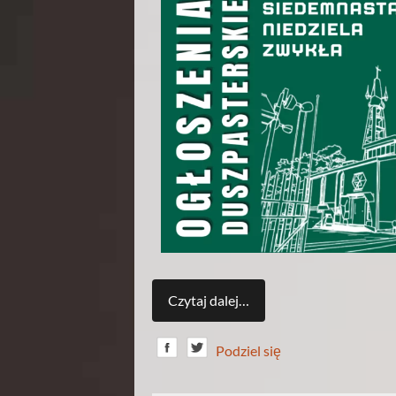
Czytaj dalej…
Podziel się