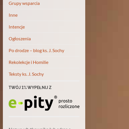
Grupy wsparcia
Inne
Intencje
Ogłoszenia
Po drodze – blog ks. J. Sochy
Rekolekcje i Homilie
Teksty ks. J. Sochy
TWÓJ 1% WYPEŁNIJ Z