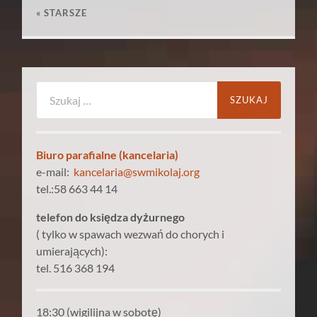
« STARSZE
Szukaj:
Biuro parafialne (kancelaria)
e-mail:
kancelaria@swmikolaj.org
tel.:58 663 44 14
telefon do księdza dyżurnego
( tylko w spawach wezwań do chorych i
umierających):
tel. 516 368 194
18:30 (wigilijna w sobotę)