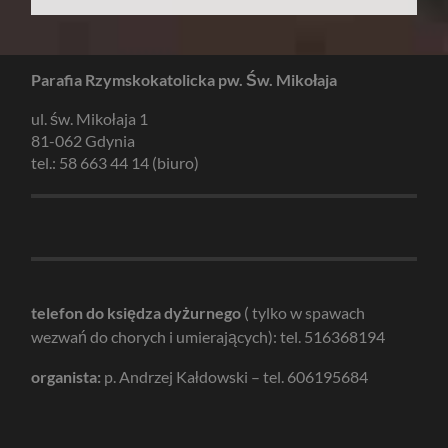
Parafia Rzymskokatolicka pw. Św. Mikołaja
ul. św. Mikołaja 1
81-062 Gdynia
tel.: 58 663 44 14 (biuro)
telefon do księdza dyżurnego
( tylko w spawach
wezwań do chorych i umierających): tel. 516368194
organista:
p. Andrzej Kałdowski – tel. 606195684