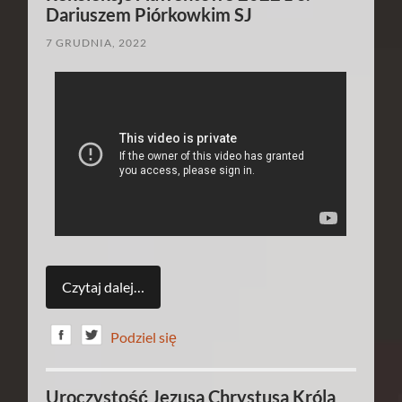
Dariuszem Piórkowkim SJ
7 GRUDNIA, 2022
Czytaj dalej…
Podziel się
Uroczystość Jezusa Chrystusa Króla