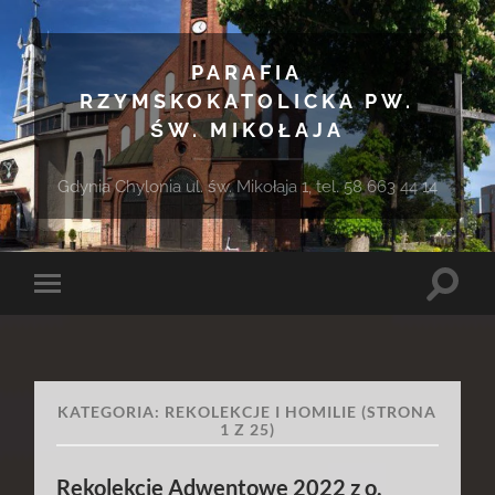
PARAFIA
RZYMSKOKATOLICKA PW.
ŚW. MIKOŁAJA
Gdynia Chylonia ul. św. Mikołaja 1, tel. 58 663 44 14
Toggle
Toggle
search
mobile
field
menu
KATEGORIA:
REKOLEKCJE I HOMILIE
(STRONA
1 Z 25)
Rekolekcje Adwentowe 2022 z o.