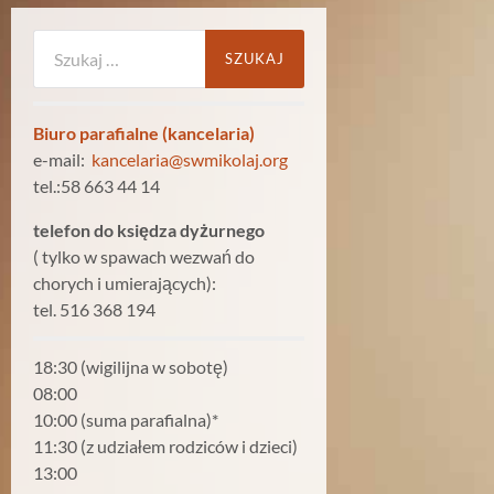
Szukaj:
Biuro parafialne (kancelaria)
e-mail:
kancelaria@swmikolaj.org
tel.:58 663 44 14
telefon do księdza dyżurnego
( tylko w spawach wezwań do
chorych i umierających):
tel. 516 368 194
18:30 (wigilijna w sobotę)
08:00
10:00 (suma parafialna)*
11:30 (z udziałem rodziców i dzieci)
13:00