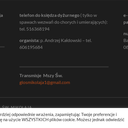
ja
telefon do księdza dyżurnego
( tylko w
e-
spawach wezwań do chorych i umierających):
pa
tel. 516368194
nu
organista:
p. Andrzej Kałdowski – tel.
B
606195684
08
Transmisje Mszy Św.
glosmikolaja1@gmail.com
. ŚW. MIKOŁAJA
rdziej odpowiednie wrażenia, zapamiętując Twoje preferencje i
odę na użycie WSZYSTKICH plików cookie. Możesz jednak odwiedzić