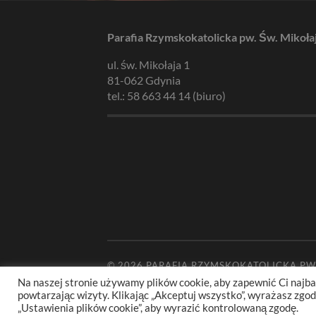
Parafia Rzymskokatolicka pw. Św. Mikoła
ul. św. Mikołaja 1
81-062 Gdynia
tel.: 58 663 44 14 (biuro)
© 2026
PARAFIA RZYMSKOKATOLICKA PW
Na naszej stronie używamy plików cookie, aby zapewnić Ci najba
powtarzając wizyty. Klikając „Akceptuj wszystko”, wyrażasz zg
„Ustawienia plików cookie”, aby wyrazić kontrolowaną zgodę.