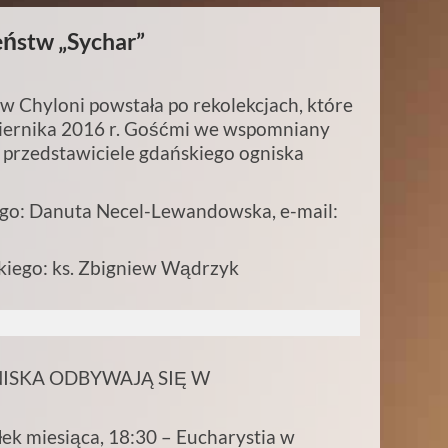
ństw „Sychar”
 Chyloni powstała po rekolekcjach, które
ziernika 2016 r. Gośćmi we wspomniany
i przedstawiciele gdańskiego ogniska
go: Danuta Necel-Lewandowska, e-mail:
iego: ks. Zbigniew Wądrzyk
ISKA ODBYWAJĄ SIĘ W
:
ałek miesiąca, 18:30 – Eucharystia w