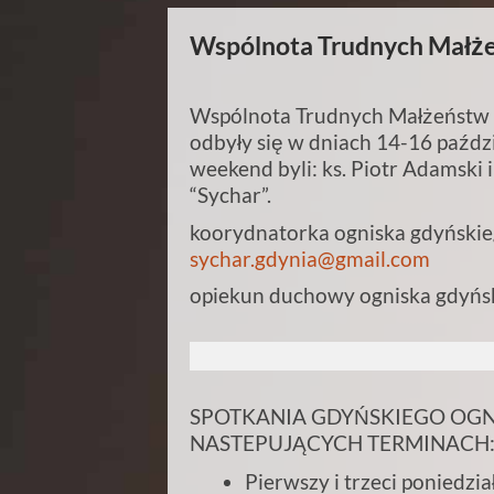
Wspólnota Trudnych Małże
Wspólnota Trudnych Małżeństw w
odbyły się w dniach 14-16 paźd
weekend byli: ks. Piotr Adamski 
“Sychar”.
koorydnatorka ogniska gdyńskie
sychar.gdynia@gmail.com
opiekun duchowy ogniska gdyńsk
SPOTKANIA GDYŃSKIEGO OGN
NASTEPUJĄCYCH TERMINACH
Pierwszy i trzeci poniedzi