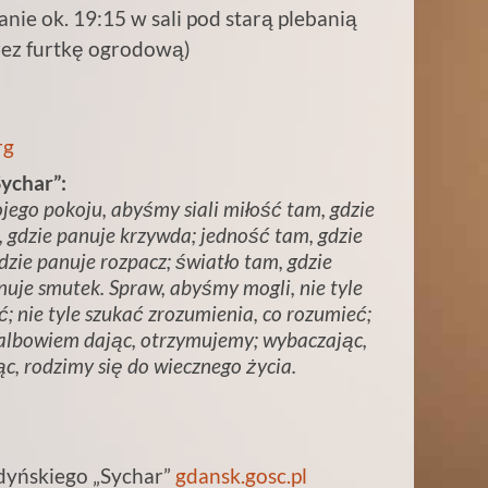
anie ok. 19:15 w sali pod starą plebanią
rzez furtkę ogrodową)
rg
ychar”:
jego pokoju, abyśmy siali miłość tam, gdzie
 gdzie panuje krzywda; jedność tam, gdzie
dzie panuje rozpacz; światło tam, gdzie
nuje smutek. Spraw, abyśmy mogli, nie tyle
; nie tyle szukać zrozumienia, co rozumieć;
; albowiem dając, otrzymujemy; wybaczając,
c, rodzimy się do wiecznego życia.
gdyńskiego „Sychar”
gdansk.gosc.pl