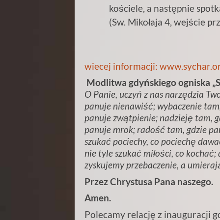
kościele, a następnie spotk
(Sw. Mikołaja 4, wejście p
wiecej informacji: www.sychar.o
Modlitwa gdyńskiego ogniska „S
O Panie, uczyń z nas narzędzia Two
panuje nienawiść; wybaczenie tam,
panuje zwątpienie; nadzieję tam, g
panuje mrok; radość tam, gdzie pa
szukać pociechy, co pociechę dawać
nie tyle szukać miłości, co kochać
zyskujemy przebaczenie, a umierają
Przez Chrystusa Pana naszego.
Amen.
Polecamy relację z inauguracji 