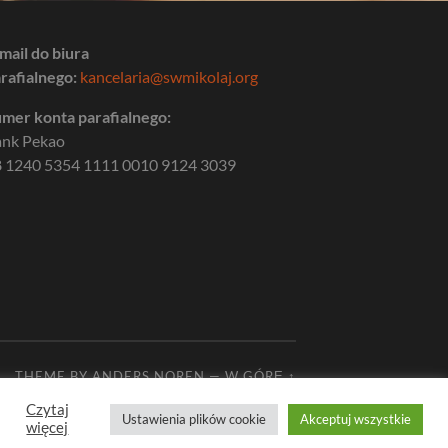
mail do biura
rafialnego:
kancelaria@swmikolaj.org
mer konta parafialnego:
ank Pekao
 1240 5354 1111 0010 9124 3039
THEME BY
ANDERS NOREN
—
W GÓRĘ ↑
Czytaj
Ustawienia plików cookie
Akceptuj wszystkie
więcej