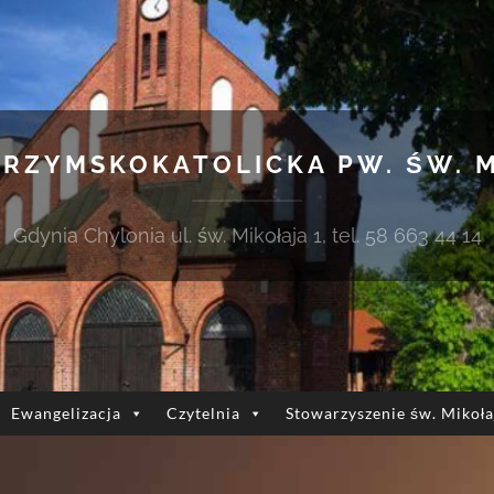
 RZYMSKOKATOLICKA PW. ŚW. 
Gdynia Chylonia ul. św. Mikołaja 1, tel. 58 663 44 14
Ewangelizacja
Czytelnia
Stowarzyszenie św. Mikoła