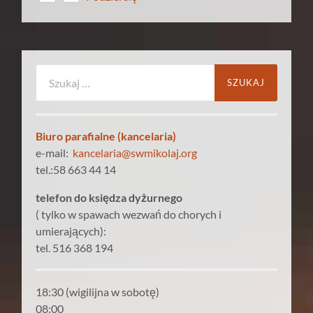
Szukaj:
Biuro parafialne (kancelaria)
e-mail:
kancelaria@swmikolaj.org
tel.:58 663 44 14
telefon do księdza dyżurnego
( tylko w spawach wezwań do chorych i
umierających):
tel. 516 368 194
18:30 (wigilijna w sobotę)
08:00