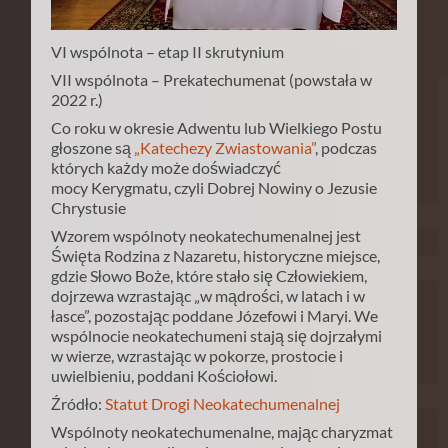
VI wspólnota – etap II skrutynium
VII wspólnota – Prekatechumenat (powstała w
2022 r.)
Co roku w okresie Adwentu lub Wielkiego Postu
głoszone są
„Katechezy Zwiastowania”
, podczas
których każdy może doświadczyć
mocy Kerygmatu, czyli Dobrej Nowiny o Jezusie
Chrystusie
Wzorem wspólnoty neokatechumenalnej jest
Święta Rodzina z Nazaretu, historyczne miejsce,
gdzie Słowo Boże, które stało się Człowiekiem,
dojrzewa wzrastając „w mądrości, w latach i w
łasce”, pozostając poddane Józefowi i Maryi. We
wspólnocie neokatechumeni stają się dojrzałymi
w wierze, wzrastając w pokorze, prostocie i
uwielbieniu, poddani Kościołowi.
Źródło:
Statut Drogi Neokatechumenalnej
Wspólnoty neokatechumenalne, mając charyzmat