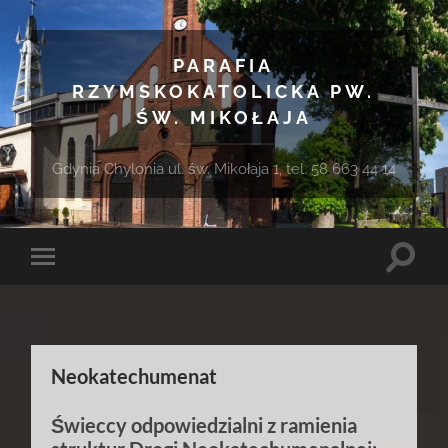
PARAFIA
RZYMSKOKATOLICKA PW.
ŚW. MIKOŁAJA
Gdynia Chylonia ul. św. Mikołaja 1, tel. 58 663 44 14
Toggle
Toggle
search
mobile
field
menu
Neokatechumenat
Świeccy odpowiedzialni z ramienia