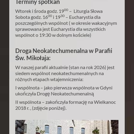
Terminy spotkań
00
Wtorek i środa godz. 19
– Liturgia Słowa
00
30
Sobota godz. 16
i 19
– Eucharystia dla
poszczególnych wspólnot ( w okresie wakacyjnym
sprawowana jest Eucharystia dla wszystkich
wspólnot o 19:30 w dolnym kościele)
Droga Neokatechumenalna w Parafii
Św. Mikołaja:
W naszej parafii aktualnie (stan na rok 2026) jest
siedem wspólnot neokatechumenalnych na
różnych etapach wtajemniczenia:
I wspólnota – jako pierwsza wspólnota w Gdyni
ukończyła Drogę Neokatechumenalną
II wspólnota – zakończyła formację na Wielkanoc
2018 r. , (zdjęcie poniżej).