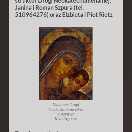
struktur Drogi Neokatechumenalnej:
Janina i Roman Szpura
(tel.
510964276) oraz Elżbieta i Piot Rietz
Madonna Drogi
Neokatechumenalnej
autorstwa
Kiko Arguello