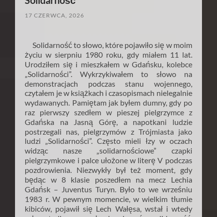
Solidarność
17 CZERWCA, 2026
Solidarność to słowo, które pojawiło się w moim
życiu w sierpniu 1980 roku, gdy miałem 11 lat.
Urodziłem się i mieszkałem w Gdańsku, kolebce
„Solidarności”. Wykrzykiwałem to słowo na
demonstracjach podczas stanu wojennego,
czytałem je w książkach i czasopismach nielegalnie
wydawanych. Pamiętam jak byłem dumny, gdy po
raz pierwszy szedłem w pieszej pielgrzymce z
Gdańska na Jasną Górę, a napotkani ludzie
postrzegali nas, pielgrzymów z Trójmiasta jako
ludzi „Solidarności”. Często mieli łzy w oczach
widząc nasze „solidarnościowe” czapki
pielgrzymkowe i palce ułożone w literę V podczas
pozdrowienia. Niezwykły był też moment, gdy
będąc w 8 klasie poszedłem na mecz Lechia
Gdańsk – Juventus Turyn. Było to we wrześniu
1983 r. W pewnym momencie, w wielkim tłumie
kibiców, pojawił się Lech Wałęsa, wstał i wtedy