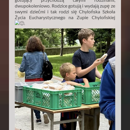
dwupokoleniowo. Rodzice gotują i wydają zupę ze
swymi dziećmi i tak rodzi się Chylońska Szkoła
Życia Eucharystycznego na Zupie Chylońskiej
.