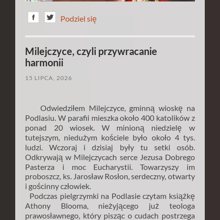
Podziel się
Milejczyce, czyli przywracanie
harmonii
15 LIPCA, 2026
Odwiedziłem Milejczyce, gminną wioskę na
Podlasiu. W parafii mieszka około 400 katolików z
ponad 20 wiosek. W minioną niedzielę w
tutejszym, niedużym kościele było około 4 tys.
ludzi. Wczoraj i dzisiaj były tu setki osób.
Odkrywają w Milejczycach serce Jezusa Dobrego
Pasterza i moc Eucharystii. Towarzyszy im
proboszcz, ks. Jarosław Rosłon, serdeczny, otwarty
i gościnny człowiek.
Podczas pielgrzymki na Podlasie czytam książkę
Athony Blooma, nieżyjącego już teologa
prawosławnego, który pisząc o cudach postrzega