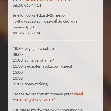
tel.:58 663 44 14
telefon do księdza dyżurnego
( tylko w spawach wezwań do chorych i
umierających):
tel. 516 368 194
18:30 (wigilijna w sobotę)
08:00
10:00 (suma parafialna)*
11:30 (z udziałem rodziców i dzieci)
13:00
18:30
20:00 (dolny kościół)
* Msza święta transmitowana przez
kanał
YouTube „Głos Mikołaja”
Liturgia Mszy świętej w dni powszednie