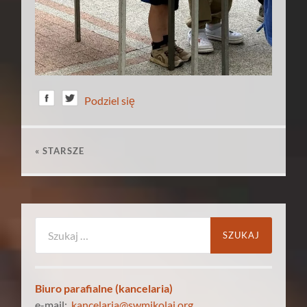
Podziel się
« STARSZE
Szukaj:
Biuro parafialne (kancelaria)
e-mail:
kancelaria@swmikolaj.org