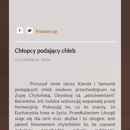
Podziel się
Chłopcy podający chleb
13 CZERWCA, 2026
Poruszył mnie obraz Karola i Samuela
podających chleb osobom przychodzącym na
Zupę Chylońską. Obydwaj są „absolwentami”
Baranków. Ich rodzice wykonują wspaniałą pracę
formacyjną. Pokazują im, co to znaczy, że
Eucharystia trwa w życiu. Przedłużeniem Liturgii
staje się dla nich m.in. służba i to ubogim. Jest
jakimś fenomenem chylońskim to, że czasami
gotujący przychodzą całymi rodzinami,