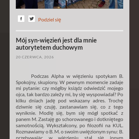
Podziel się
Mój syn-więzień jest dla mnie
autorytetem duchowym
20 CZERWCA, 2026
Podczas Alpha w więzieniu spotykam B.
Spokojny, skupiony. W pewnym momencie zadaje
mi pytanie: czy mógłby ksiądz odwiedzić mojego
ojca, tak bardzo zależy mi, by się wyspowiadał? Po
kilku dniach jadę pod wskazany adres. Trochę
dziwnie się czuję, zastanawiam się, co z tego
wyniknie. Modlę się, bym się mógł spotkać z
panem M. Zastaję go schorowanego i dotkniętego
samotnością. Wykształcony, po filozofii na KUL.
Rozmawiamy o B. M. o swoim uwięzionym synu: B.
przebywając w więzieniu stał się innym