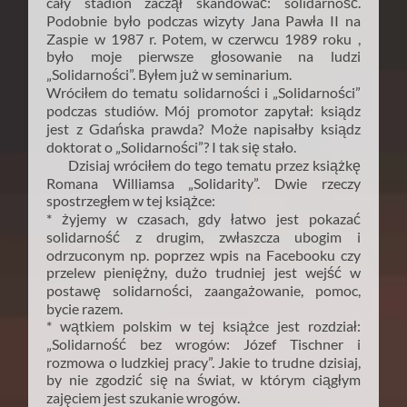
cały stadion zaczął skandować: solidarność.
Podobnie było podczas wizyty Jana Pawła II na
Zaspie w 1987 r. Potem, w czerwcu 1989 roku ,
było moje pierwsze głosowanie na ludzi
„Solidarności”. Byłem już w seminarium.
Wróciłem do tematu solidarności i „Solidarności”
podczas studiów. Mój promotor zapytał: ksiądz
jest z Gdańska prawda? Może napisałby ksiądz
doktorat o „Solidarności”? I tak się stało.
Dzisiaj wróciłem do tego tematu przez książkę
Romana Williamsa „Solidarity”. Dwie rzeczy
spostrzegłem w tej książce:
* żyjemy w czasach, gdy łatwo jest pokazać
solidarność z drugim, zwłaszcza ubogim i
odrzuconym np. poprzez wpis na Facebooku czy
przelew pieniężny, dużo trudniej jest wejść w
postawę solidarności, zaangażowanie, pomoc,
bycie razem.
* wątkiem polskim w tej książce jest rozdział:
„Solidarność bez wrogów: Józef Tischner i
rozmowa o ludzkiej pracy”. Jakie to trudne dzisiaj,
by nie zgodzić się na świat, w którym ciągłym
zajęciem jest szukanie wrogów.