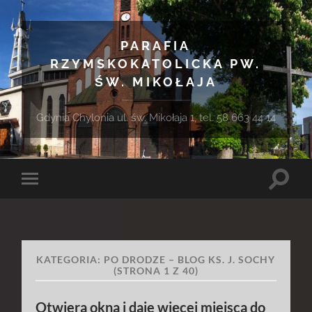
PARAFIA
RZYMSKOKATOLICKA PW.
ŚW. MIKOŁAJA
Gdynia Chylonia ul. św. Mikołaja 1, tel. 58 663 44 14
Toggle
Toggle
search
mobile
field
menu
KATEGORIA:
PO DRODZE – BLOG KS. J. SOCHY
(STRONA 1 Z 40)
Otwiera okna i daje więcej miejsca do