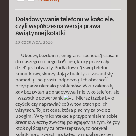
Doładowywanie telefonu w kościele,
czyli współczesna wersja prawa
świątynnej kołatki
25 CZERWCA, 2026
Ubodzy, bezdomni, emigranci zachodzą czasami
do naszego dolnego kościoła, który przez cały
dzień jest otwarty. Podładowują swój telefon
komórkowy, skorzystają z toalety, a czasami się
pomodlą i po prostu odpoczną. Ich obecność
przysparza niemało problemów. Wkurzałem się ,
gdy bez pytania doładowywali nie tyko telefon, ale
i wszystkie powerbanki
.
Nieraz trzeba było
czyścić czy naprawiać coś w toaletach po ich
wizytach. To jest cena, która płacimy za bycie z
ubogimi. W tym kontekście przypomniałem sobie
średniowieczny zwyczaj, polegający na tym, że gdy
ktoś był ścigany za przęstepstwo, to dotykał
kołatki na drzwiach np. katedry i mógł przez ten