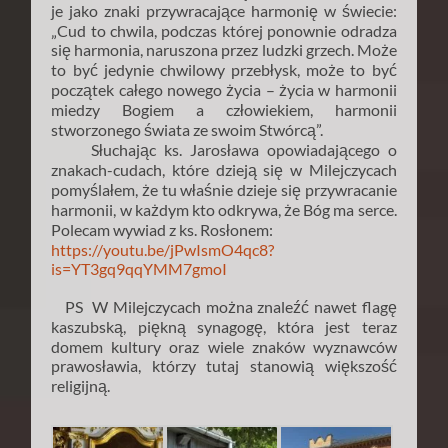
je jako znaki przywracające harmonię w świecie:
„Cud to chwila, podczas której ponownie odradza
się harmonia, naruszona przez ludzki grzech. Może
to być jedynie chwilowy przebłysk, może to być
początek całego nowego życia – życia w harmonii
miedzy Bogiem a człowiekiem, harmonii
stworzonego świata ze swoim Stwórcą”.
Słuchając ks. Jarosława opowiadającego o
znakach-cudach, które dzieją się w Milejczycach
pomyślałem, że tu właśnie dzieje się przywracanie
harmonii, w każdym kto odkrywa, że Bóg ma serce.
Polecam wywiad z ks. Rosłonem:
https://youtu.be/jPwIsmO4qc8?
is=YT3gq9qqYMM7gmoI
PS W Milejczycach można znaleźć nawet flagę
kaszubską, piękną synagogę, która jest teraz
domem kultury oraz wiele znaków wyznawców
prawosławia, którzy tutaj stanowią większość
religijną.