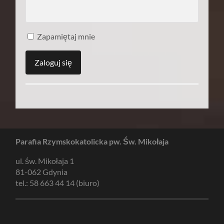
Zapamiętaj mnie
Parafia Rzymskokatolicka pw. Św. Mikołaja
ul. św. Mikołaja 1
81-062 Gdynia
tel.: 58 663 44 14 (biuro)