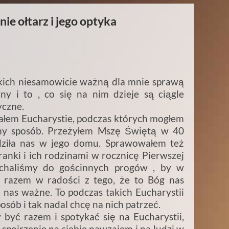
nie ołtarz i jego optyka
h niesamowicie ważną dla mnie sprawą
zny i to , co się na nim dzieje są ciągle
yczne.
em Eucharystie, podczas których mogłem
zny sposób. Przeżyłem Mszę Świętą w 40
dziła nas w jego domu. Sprawowałem też
ranki i ich rodzinami w rocznicę Pierwszej
echaliśmy do gościnnych progów , by w
 razem w radości z tego, że to Bóg nas
la nas ważne. To podczas takich Eucharystii
sób i tak nadal chcę na nich patrzeć.
ć razem i spotykać się na Eucharystii,
spojrzenie na siebie nawzajem i na ludzi w