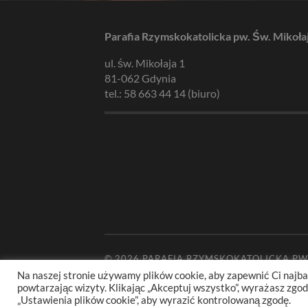
Parafia Rzymskokatolicka pw. Św. Mikoła
ul. św. Mikołaja 1
81-062 Gdynia
tel.: 58 663 44 14 (biuro)
© 2026
PARAFIA RZYMSKOKATOLICKA PW
Na naszej stronie używamy plików cookie, aby zapewnić Ci najba
powtarzając wizyty. Klikając „Akceptuj wszystko”, wyrażasz zg
„Ustawienia plików cookie”, aby wyrazić kontrolowaną zgodę.