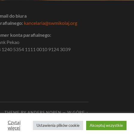
mail do biura
rafialnego:
kancelaria@swmikolaj.org
mer konta parafialnego:
ank Pekao
 1240 5354 1111 0010 9124 3039
THEME BY
ANDERS NOREN
—
W GÓRĘ ↑
Czytaj
Ustawienia plików cookie
Akceptuj wszystkie
więcej