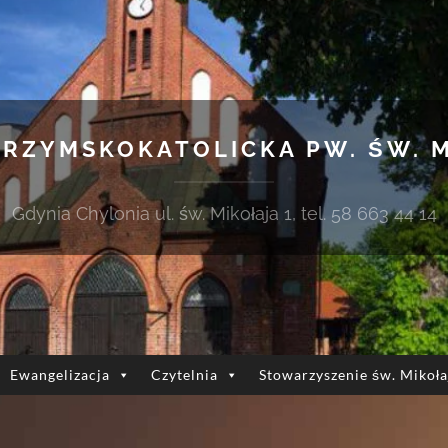
 RZYMSKOKATOLICKA PW. ŚW. 
Gdynia Chylonia ul. św. Mikołaja 1, tel. 58 663 44 14
Ewangelizacja
Czytelnia
Stowarzyszenie św. Mikoła