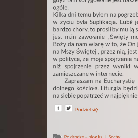
ogóle.
Kilka dni temu byłem na pogrze
w życiu była Suplikacja. Lubił j
bardzo chory, to prosił by mu ją s
jest m.in zawołanie „Święty m
Boży da nam wiarę w to, że On je
na Mszy Świętej , przez nią, jes
w polityce, że moje spojrzenie n
niż spojrzenie przez wyniki 
zamieszczane w internecie.
Zapraszam na Eucharystię np
dolnego kościoła. Liturgia będ
na siebie popatrzeć w najpięknies
Podziel się
Po drodze – blog ks. J. Sochy