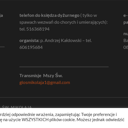
ja
telefon do księdza dyżurnego
( tylko w
e-
spawach wezwań do chorych i umierających):
pa
tel. 516368194
nu
organista:
p. Andrzej Kałdowski – tel.
B
606195684
08
Transmisje Mszy Św.
glosmikolaja1@gmail.com
. ŚW. MIKOŁAJA
rdziej odpowiednie wrażenia, zapamiętując Twoje preferencje i
odę na użycie WSZYSTKICH plików cookie. Możesz jednak odwiedzić