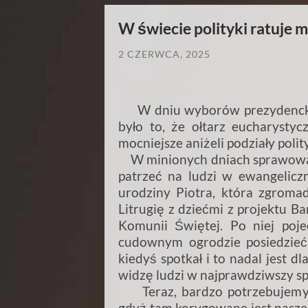
W świecie polityki ratuje m
2 CZERWCA, 2025
/
W dniu wyborów prezydenckic
było to, że ołtarz eucharystyc
mocniejsze aniżeli podziały polit
W minionych dniach sprawował
patrzeć na ludzi w ewangelic
urodziny Piotra, która zgroma
Litrugię z dziećmi z projektu Ba
Komunii Świętej. Po niej poj
cudownym ogrodzie posiedzieć
kiedyś spotkał i to nadal jest d
widzę ludzi w najprawdziwszy spo
Teraz, bardzo potrzebujemy by
gdyż tam korygowane jest nasze 