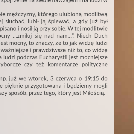
bie mężczyzny, którego ulubioną modlitwą
ej słuchać, lubił ją śpiewać, a gdy już był
pisano i nosił ją przy sobie. W tej modlitwie
ocny …zmiłuj się nad nam…”. Niech Duch
st mocny, to znaczy, że to jak widzę ludzi
t ważniejsze i prawdziwsze niż to, co widzę
a ludzi podczas Eucharystii jest mocniejsze
wyborcze czy też komentarze polityczne
. już we wtorek, 3 czerwca o 19:15 do
zie pięknie przygotowana i będziemy mogli
zy sposób, przez tego, który jest Miłością.