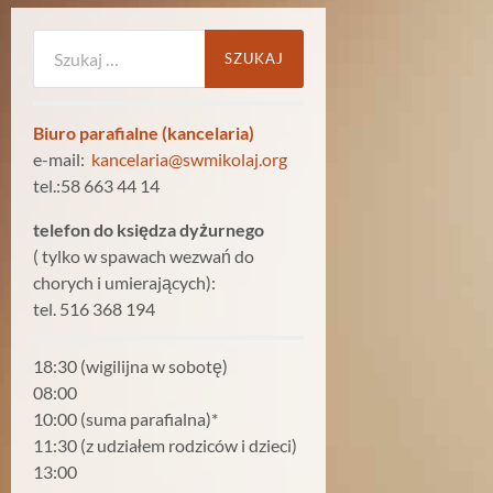
Szukaj:
Biuro parafialne (kancelaria)
e-mail:
kancelaria@swmikolaj.org
tel.:58 663 44 14
telefon do księdza dyżurnego
( tylko w spawach wezwań do
chorych i umierających):
tel. 516 368 194
18:30 (wigilijna w sobotę)
08:00
10:00 (suma parafialna)*
11:30 (z udziałem rodziców i dzieci)
13:00