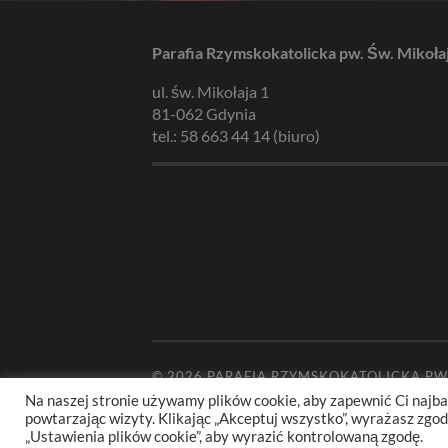
Parafia Rzymskokatolicka pw. Św. Mikoła
ul. św. Mikołaja 1
81-062 Gdynia
tel.: 58 663 44 14 (biuro)
© 2026
PARAFIA RZYMSKOKATOLICKA PW
Na naszej stronie używamy plików cookie, aby zapewnić Ci najba
powtarzając wizyty. Klikając „Akceptuj wszystko”, wyrażasz zg
„Ustawienia plików cookie”, aby wyrazić kontrolowaną zgodę.