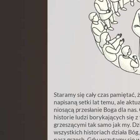
Staramy się cały czas pamiętać, 
napisaną setki lat temu, ale akt
niosącą przesłanie Boga dla nas
historie ludzi borykających się 
grzeszącymi tak samo jak my. D
wszystkich historiach działa Bóg
nasz grzech. Gdy wczytamy się w