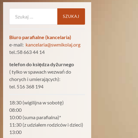
Szukaj:
Biuro parafialne (kancelaria)
e-mail:
kancelaria@swmikolaj.org
tel.:58 663 44 14
telefon do księdza dyżurnego
( tylko w spawach wezwań do
chorych i umierających):
tel. 516 368 194
18:30 (wigilijna w sobotę)
08:00
10:00 (suma parafialna)*
11:30 (z udziałem rodziców i dzieci)
13:00