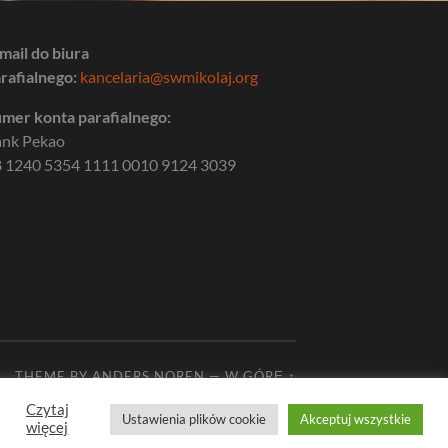
mail do biura
rafialnego:
kancelaria@swmikolaj.org
mer konta parafialnego:
ank Pekao
 1240 5354 1111 0010 9124 3039
THEME BY
ANDERS NOREN
—
W GÓRĘ ↑
Czytaj
Ustawienia plików cookie
Akceptuj wszystkie
więcej