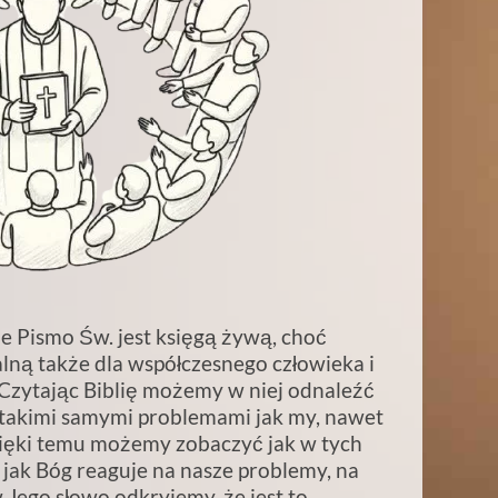
że Pismo Św. jest księgą żywą, choć
ualną także dla współczesnego człowieka i
. Czytając Biblię możemy w niej odnaleźć
z takimi samymi problemami jak my, nawet
zięki temu możemy zobaczyć jak w tych
, jak Bóg reaguje na nasze problemy, na
 Jego słowo odkryjemy, że jest to