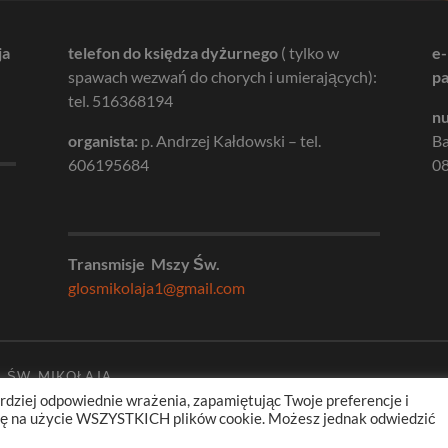
ja
telefon do księdza dyżurnego
( tylko w
e-
spawach wezwań do chorych i umierających):
pa
tel. 516368194
nu
organista:
p. Andrzej Kałdowski – tel.
B
606195684
08
Transmisje Mszy Św.
glosmikolaja1@gmail.com
. ŚW. MIKOŁAJA
rdziej odpowiednie wrażenia, zapamiętując Twoje preferencje i
odę na użycie WSZYSTKICH plików cookie. Możesz jednak odwiedzić