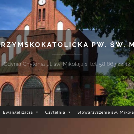
 RZYMSKOKATOLICKA PW. ŚW. 
Gdynia Chylonia ul. św. Mikołaja 1, tel. 58 663 44 14
Ewangelizacja
Czytelnia
Stowarzyszenie św. Mikoła