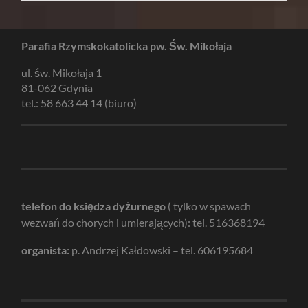
Parafia Rzymskokatolicka pw. Św. Mikołaja
ul. św. Mikołaja 1
81-062 Gdynia
tel.: 58 663 44 14 (biuro)
telefon do księdza dyżurnego
( tylko w spawach
wezwań do chorych i umierających): tel. 516368194
organista:
p. Andrzej Kałdowski – tel. 606195684