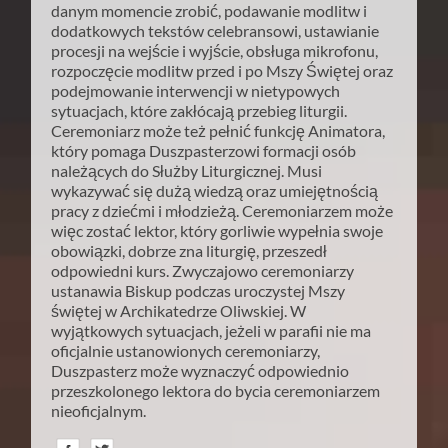
danym momencie zrobić, podawanie modlitw i
dodatkowych tekstów celebransowi, ustawianie
procesji na wejście i wyjście, obsługa mikrofonu,
rozpoczęcie modlitw przed i po Mszy Świętej oraz
podejmowanie interwencji w nietypowych
sytuacjach, które zakłócają przebieg liturgii.
Ceremoniarz może też pełnić funkcję Animatora,
który pomaga Duszpasterzowi formacji osób
należących do Służby Liturgicznej. Musi
wykazywać się dużą wiedzą oraz umiejętnością
pracy z dziećmi i młodzieżą. Ceremoniarzem może
więc zostać lektor, który gorliwie wypełnia swoje
obowiązki, dobrze zna liturgię, przeszedł
odpowiedni kurs. Zwyczajowo ceremoniarzy
ustanawia Biskup podczas uroczystej Mszy
świętej w Archikatedrze Oliwskiej. W
wyjątkowych sytuacjach, jeżeli w parafii nie ma
oficjalnie ustanowionych ceremoniarzy,
Duszpasterz może wyznaczyć odpowiednio
przeszkolonego lektora do bycia ceremoniarzem
nieoficjalnym.