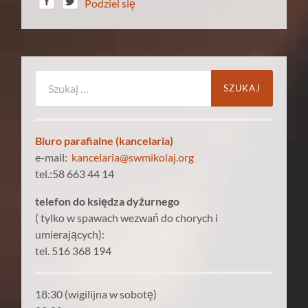
Podziel się
Szukaj:
Biuro parafialne (kancelaria)
e-mail:
kancelaria@swmikolaj.org
tel.:58 663 44 14
telefon do księdza dyżurnego
( tylko w spawach wezwań do chorych i
umierających):
tel. 516 368 194
18:30 (wigilijna w sobotę)