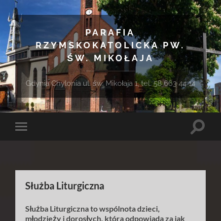
PARAFIA
RZYMSKOKATOLICKA PW.
ŚW. MIKOŁAJA
Gdynia Chylonia ul. św. Mikołaja 1, tel. 58 663 44 14
Toggle
Toggle
search
mobile
field
menu
Służba Liturgiczna
Służba Liturgiczna to wspólnota dzieci,
młodzieży i dorosłych, która odpowiada za jak