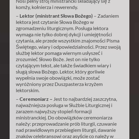
Nosi pełny strój ministrancki składający się z
komży, kołnierza i rewerendy.
–
Lektor (ministrant Słowa Bożego)
– Zadaniem
lektora jest czytanie Słowa Bożego w
zgromadzeniu liturgicznym. Posługa lektora
wymaga nie tylko dobrej dykcji i umiejętności
czytania, ale przede wszystkim znajomości Pisma
Świętego, wiary i odpowiedzialności. Przez swoją
służbę lektor pomaga wiernym usłyszeć i
zrozumieć Słowo Boże. Jest on nie tylko
czytającym tekst, ale także świadkiem wiary i
sługą słowa Bożego. Lektor, który gorliwie
wypełnia swoje obowiązki, może zostać
wyróżniony przez Duszpasterza krzyżem
lektorskim.
–
Ceremoniarz –
Jest to najbardziej zaszczytna,
najważniejsza posługa w Służbie Liturgicznej i
zarazem najwyższy stopień formacji
ministranckiej. Do obowiązków ceremoniarza
należy: przeprowadzanie prób liturgii, czuwanie
nad prawidłowym przebiegiem liturgii, dawanie
znaków celebransowi oraz asyście co należy w