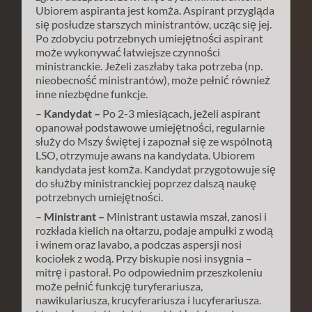
Ubiorem aspiranta jest komża. Aspirant przygląda
się posłudze starszych ministrantów, ucząc się jej.
Po zdobyciu potrzebnych umiejętności aspirant
może wykonywać łatwiejsze czynności
ministranckie. Jeżeli zaszłaby taka potrzeba (np.
nieobecność ministrantów), może pełnić również
inne niezbędne funkcje.
–
Kandydat –
Po 2-3 miesiącach, jeżeli aspirant
opanował podstawowe umiejętności, regularnie
służy do Mszy świętej i zapoznał się ze wspólnotą
LSO, otrzymuje awans na kandydata. Ubiorem
kandydata jest komża. Kandydat przygotowuje się
do służby ministranckiej poprzez dalszą naukę
potrzebnych umiejętności.
–
Ministrant –
Ministrant ustawia mszał, zanosi i
rozkłada kielich na ołtarzu, podaje ampułki z wodą
i winem oraz lavabo, a podczas aspersji nosi
kociołek z wodą. Przy biskupie nosi insygnia –
mitrę i pastorał. Po odpowiednim przeszkoleniu
może pełnić funkcję turyferariusza,
nawikulariusza, krucyferariusza i lucyferariusza.