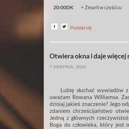
20:00DK
+ Zmarli w czyśćcu
Podziel się
Otwiera okna i daje więcej 
7 SIERPNIA, 2026
/
Lubię słuchać wywiadów z m
uważam Rowana Williamsa. Zad
dzisiaj jakieś znaczenie? Jego o
zdaniem chrześcijaństwo otwie
Jedną z głównych rzeczywistośc
Boga do człowieka, który jest