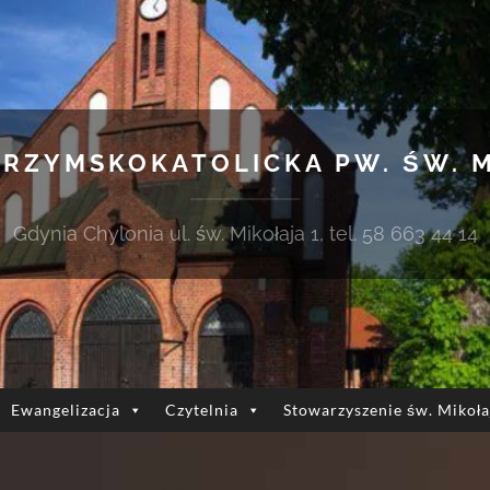
 RZYMSKOKATOLICKA PW. ŚW. 
Gdynia Chylonia ul. św. Mikołaja 1, tel. 58 663 44 14
Ewangelizacja
Czytelnia
Stowarzyszenie św. Mikoła