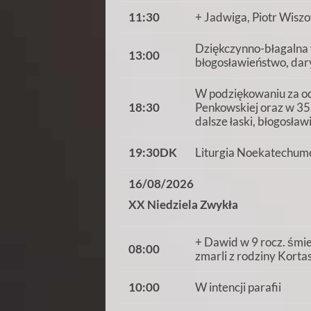
11:30
+ Jadwiga, Piotr Wiszo
Dziękczynno-błagalna w
13:00
błogosławieństwo, dar
W podziękowaniu za od
18:30
Penkowskiej oraz w 35 
dalsze łaski, błogosła
19:30DK
Liturgia Noekatechum
16/08/2026
XX Niedziela Zwykła
+ Dawid w 9 rocz. śmier
08:00
zmarli z rodziny Korta
10:00
W intencji parafii