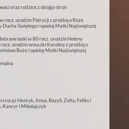
waci oraz rodzice z obojga stron
 rocz. urodzin Patrycji z prośbą o Boże
y Ducha Świętego i opiekę Matki Najświętszej
ebrane łaski w 80 rocz. urodzin Heleny
rocz. urodzin wnuczki Karoliny z prośbą o
wieństwo Boże i opiekę Matki Najświętszej
enalna
ci oraz Henryk, Anna, Bazyli, Zofia, Feliks i
s, Kancyr i Mikołajczyk