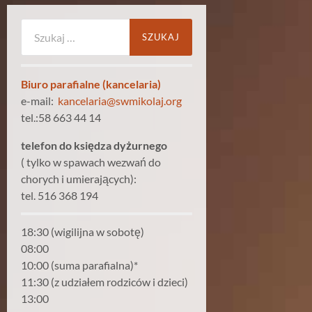
Szukaj:
Biuro parafialne (kancelaria)
e-mail:
kancelaria@swmikolaj.org
tel.:58 663 44 14
telefon do księdza dyżurnego
( tylko w spawach wezwań do
chorych i umierających):
tel. 516 368 194
18:30 (wigilijna w sobotę)
08:00
10:00 (suma parafialna)*
11:30 (z udziałem rodziców i dzieci)
13:00