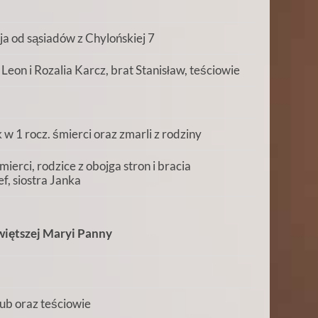
a od sąsiadów z Chylońskiej 7
Leon i Rozalia Karcz, brat Stanisław, teściowie
w 1 rocz. śmierci oraz zmarli z rodziny
ierci, rodzice z obojga stron i bracia
f, siostra Janka
iętszej Maryi Panny
kub oraz teściowie