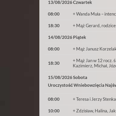
13/08/2026 Czwartek
08:00
+ Wanda Muła – intencj
18:30
+ Mąż Gerard, rodzice 
14/08/2026 Piątek
08:00
+ Mąż Janusz Korzelak 
+ Mąż Jan w 12 rocz. śm
18:30
Kazimierz, Michał, Józe
15/08/2026 Sobota
Uroczystość Wniebowzięcia Najśw
08:00
+ Teresa i Jerzy Stenka
10:00
+ Zdzisław, Halina, Ja