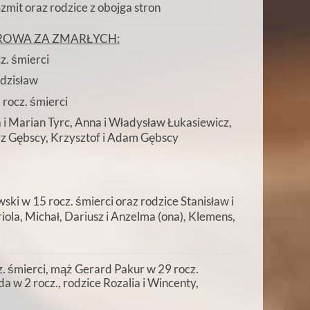
zmit oraz rodzice z obojga stron
ROWA ZA ZMARŁYCH:
z. śmierci
Zdzisław
 rocz. śmierci
a i Marian Tyrc, Anna i Władysław Łukasiewicz,
z Gębscy, Krzysztof i Adam Gębscy
i w 15 rocz. śmierci oraz rodzice Stanisław i
la, Michał, Dariusz i Anzelma (ona), Klemens,
. śmierci, mąż Gerard Pakur w 29 rocz.
da w 2 rocz., rodzice Rozalia i Wincenty,