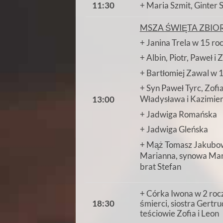
11:30
+ Maria Szmit, Ginter S
MSZA ŚWIĘTA ZBIO
+ Janina Trela w 15 roc
+ Albin, Piotr, Paweł i 
+ Bartłomiej Zawal w 1
+ Syn Paweł Tyrc, Zofi
Władysława i Kazimier
13:00
+ Jadwiga Romańska
+ Jadwiga Gleńska
+ Mąż Tomasz Jakubowsk
Marianna, synowa Mario
brat Stefan
+ Córka Iwona w 2 rocz
18:30
śmierci, siostra Gertru
teściowie Zofia i Leon