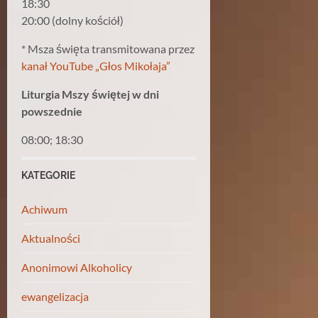
18:30
20:00 (dolny kościół)
* Msza święta transmitowana przez
kanał YouTube „Głos Mikołaja”
Liturgia Mszy świętej w dni
powszednie
08:00; 18:30
KATEGORIE
Achiwum
Aktualności
Anonimowi Alkoholicy
ewangelizacja