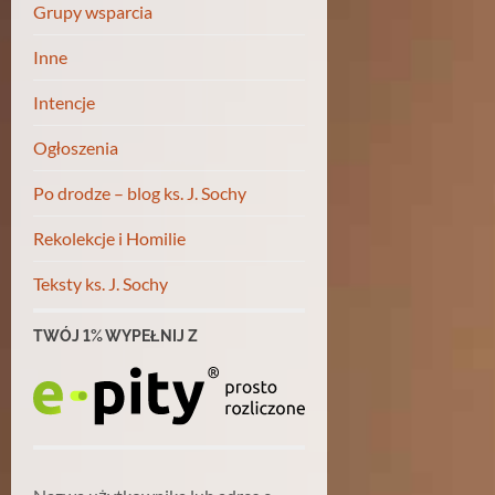
Grupy wsparcia
Inne
Intencje
Ogłoszenia
Po drodze – blog ks. J. Sochy
Rekolekcje i Homilie
Teksty ks. J. Sochy
TWÓJ 1% WYPEŁNIJ Z