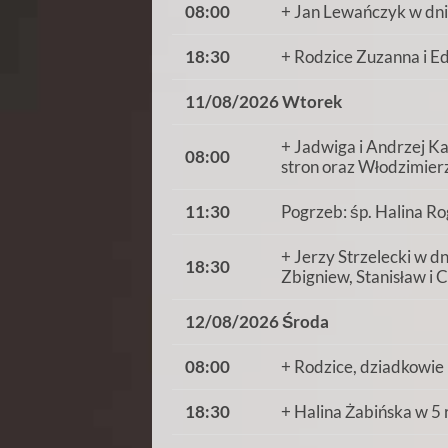
08:00
+ Jan Lewańczyk w dni
18:30
+ Rodzice Zuzanna i 
11/08/2026 Wtorek
+ Jadwiga i Andrzej Ka
08:00
stron oraz Włodzimierz
11:30
Pogrzeb: śp. Halina Rog
+ Jerzy Strzelecki w d
18:30
Zbigniew, Stanisław i 
12/08/2026 Środa
08:00
+ Rodzice, dziadkowie 
18:30
+ Halina Żabińska w 5 