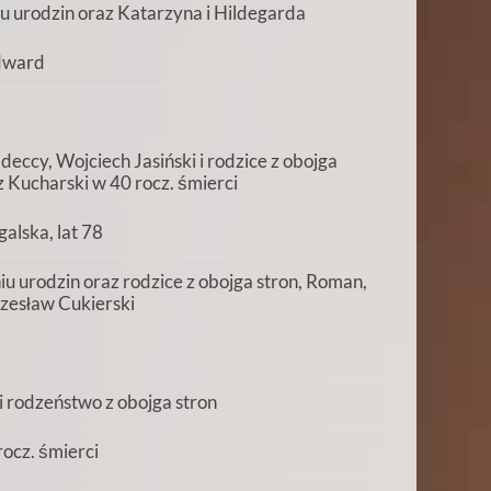
u urodzin oraz Katarzyna i Hildegarda
Edward
deccy, Wojciech Jasiński i rodzice z obojga
 Kucharski w 40 rocz. śmierci
alska, lat 78
niu urodzin oraz rodzice z obojga stron, Roman,
Czesław Cukierski
i rodzeństwo z obojga stron
rocz. śmierci