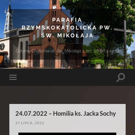
PARAFIA
RZYMSKOKATOLICKA PW.
ŚW. MIKOŁAJA
Gdynia Chylonia ul. św. Mikołaja 1, tel. 58 663 44 14
Toggle
Toggle
search
mobile
field
menu
24.07.2022 – Homilia ks. Jacka Sochy
27 LIPCA, 2022