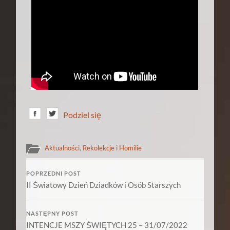
Podziel się
Aktualności
,
Rekolekcje i Homilie
POPRZEDNI POST
II Światowy Dzień Dziadków i Osób Starszych
NASTĘPNY POST
INTENCJE MSZY ŚWIĘTYCH 25 – 31/07/2022