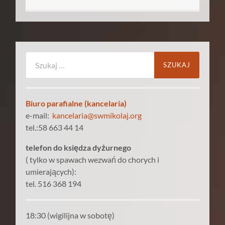
Szukaj:
Biuro parafialne (kancelaria)
e-mail:
kancelaria@swmikolaj.org
tel.:58 663 44 14
telefon do księdza dyżurnego
( tylko w spawach wezwań do chorych i
umierających):
tel. 516 368 194
18:30 (wigilijna w sobotę)