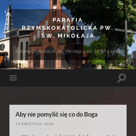
PARAFIA
RZYMSKOKATOLICKA PW.
ŚW. MIKOŁAJA
Gdynia Chylonia ul. św. Mikołaja 1, tel. 58 663 44 14
Toggle
Toggle
search
mobile
field
menu
Aby nie pomylić się co do Boga
14 KWIETNIA, 2018