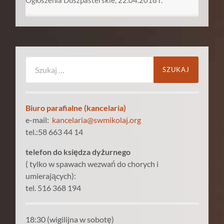
Szukaj:
Biuro parafialne (kancelaria)
e-mail:
kancelaria@swmikolaj.org
tel.:58 663 44 14
telefon do księdza dyżurnego
( tylko w spawach wezwań do chorych i
umierających):
tel. 516 368 194
18:30 (wigilijna w sobotę)