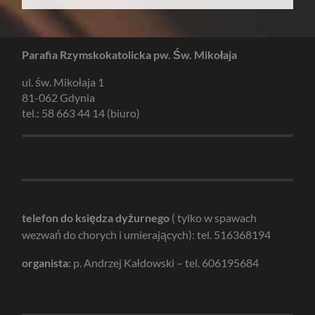
Parafia Rzymskokatolicka pw. Św. Mikołaja
ul. św. Mikołaja 1
81-062 Gdynia
tel.: 58 663 44 14 (biuro)
telefon do księdza dyżurnego
( tylko w spawach
wezwań do chorych i umierających): tel. 516368194
organista:
p. Andrzej Kałdowski – tel. 606195684