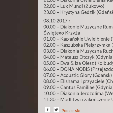
22.00 – Lux Mundi (Żukowo)
23.00 – Krystyna Gedzik (Gdańsk
08.10.2017 r.
00.00 – Diakonie Muzyczne Rumi
Świętego Krzyża
01.00 – Kapłańskie Uwielbienie (
02.00 – Kaszubska Pielgrzymka 
03.00 – Diakonia Muzyczna Ruch
04.00 – Mateusz Otczyk (Gdynia
05.00 – Ewa & Iza Olesz (Kolbudy
06.00 – DONA NOBIS (Przejazd
07.00 – Acoustic Glory (Gdańsk)
08.00 – Elishama i przyaciele (
09.00 – Cantus Familiae (Gdynia
10.00 – Diakonia Jerozolima (W
11.30 – Modlitwa i zakończenie 
Podziel się