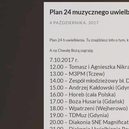
Plan 24 muzycznego uwielb
4 PAŹDZIERNIKA, 2017
/
Plan 24 h uwielbienia. Tu znajdziesz info o tym, 
A na Chwałę Bożą zagrają:
7.10.2017 r.
12.00 – Tomasz i Agnieszka Nik
13.00 – M3PM (Tczew)
14.00 – Zespół młodzieżowy bł. 
15.00 – Andrzej Kałdowski (Gdyn
16.00 – Horeb (cała Polska)
17.00 – Boża Husaria (Gdańsk)
18.00 – Wpatrzeni (Wejherowo)
19.00 – TDMuz (Gdynia)
20.00 – Diakonia SNE Magnificat
21.00 – Diakonia Uwielbienia R