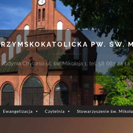
 RZYMSKOKATOLICKA PW. ŚW. 
Gdynia Chylonia ul. św. Mikołaja 1, tel. 58 663 44 14
Ewangelizacja
Czytelnia
Stowarzyszenie św. Mikoła