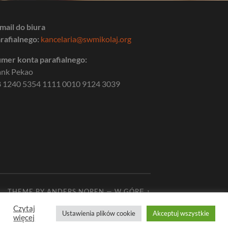
mail do biura
rafialnego:
kancelaria@swmikolaj.org
mer konta parafialnego:
ank Pekao
 1240 5354 1111 0010 9124 3039
THEME BY
ANDERS NOREN
—
W GÓRĘ ↑
Czytaj
Ustawienia plików cookie
Akceptuj wszystkie
więcej