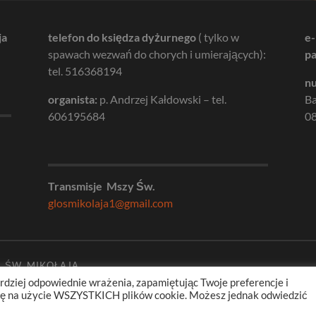
ja
telefon do księdza dyżurnego
( tylko w
e-
spawach wezwań do chorych i umierających):
pa
tel. 516368194
nu
organista:
p. Andrzej Kałdowski – tel.
B
606195684
08
Transmisje Mszy Św.
glosmikolaja1@gmail.com
. ŚW. MIKOŁAJA
rdziej odpowiednie wrażenia, zapamiętując Twoje preferencje i
odę na użycie WSZYSTKICH plików cookie. Możesz jednak odwiedzić