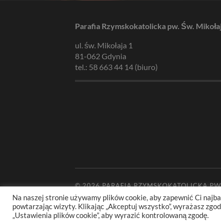
Parafia Rzymskokatolicka pw. Św. Mikoła
ul. św. Mikołaja 1
81-062 Gdynia
tel.: 58 663 44 14 (biuro)
© 2026
PARAFIA RZYMSKOKATOLICKA PW
Na naszej stronie używamy plików cookie, aby zapewnić Ci najba
powtarzając wizyty. Klikając „Akceptuj wszystko”, wyrażasz zg
„Ustawienia plików cookie”, aby wyrazić kontrolowaną zgodę.