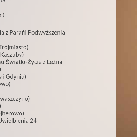
 )
a z Parafii Podwyższenia
Trójmiasto)
(Kaszuby)
u Światło-Życie z Leźna
)
 i Gdynia)
owo)
Chwaszczyno)
)
ejherowo)
Uwielbienia 24