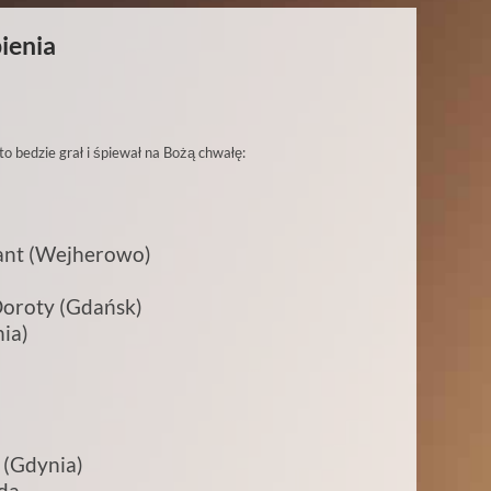
ienia
kto bedzie grał i śpiewał na Bożą chwałę:
rant (Wejherowo)
Doroty (Gdańsk)
ia)
 (Gdynia)
eda