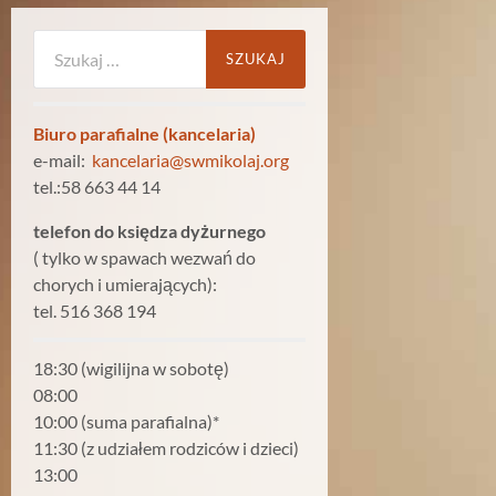
Szukaj:
Biuro parafialne (kancelaria)
e-mail:
kancelaria@swmikolaj.org
tel.:58 663 44 14
telefon do księdza dyżurnego
( tylko w spawach wezwań do
chorych i umierających):
tel. 516 368 194
18:30 (wigilijna w sobotę)
08:00
10:00 (suma parafialna)*
11:30 (z udziałem rodziców i dzieci)
13:00