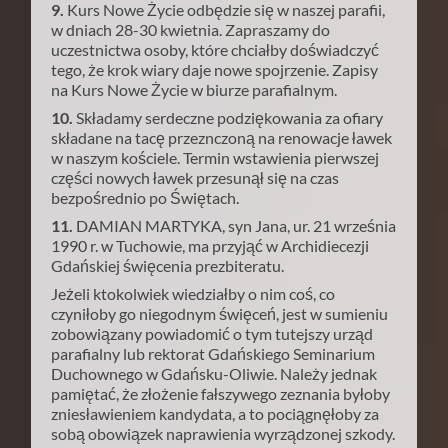
9.
Kurs Nowe Życie odbędzie się w naszej parafii,
w dniach 28-30 kwietnia. Zapraszamy do
uczestnictwa osoby, które chciałby doświadczyć
tego, że krok wiary daje nowe spojrzenie. Zapisy
na Kurs Nowe Życie w biurze parafialnym.
10.
Składamy serdeczne podziękowania za ofiary
składane na tacę przeznczoną na renowacje ławek
w naszym kościele. Termin wstawienia pierwszej
części nowych ławek przesunął się na czas
bezpośrednio po Świętach.
11.
DAMIAN MARTYKA, syn Jana, ur. 21 września
1990 r. w Tuchowie, ma przyjąć w Archidiecezji
Gdańskiej święcenia prezbiteratu.
Jeżeli ktokolwiek wiedziałby o nim coś, co
czyniłoby go niegodnym święceń, jest w sumieniu
zobowiązany powiadomić o tym tutejszy urząd
parafialny lub rektorat Gdańskiego Seminarium
Duchownego w Gdańsku-Oliwie. Należy jednak
pamiętać, że złożenie fałszywego zeznania byłoby
zniesławieniem kandydata, a to pociągnęłoby za
sobą obowiązek naprawienia wyrządzonej szkody.