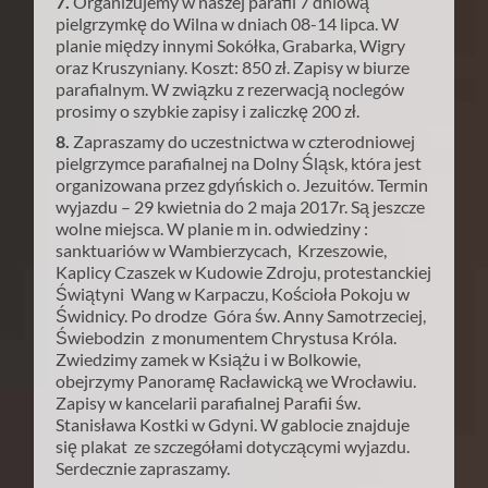
7.
Organizujemy w naszej parafii 7 dniową
pielgrzymkę do Wilna w dniach 08-14 lipca. W
planie między innymi Sokółka, Grabarka, Wigry
oraz Kruszyniany. Koszt: 850 zł. Zapisy w biurze
parafialnym. W związku z rezerwacją noclegów
prosimy o szybkie zapisy i zaliczkę 200 zł.
8.
Zapraszamy do uczestnictwa w czterodniowej
pielgrzymce parafialnej na Dolny Śląsk, która jest
organizowana przez gdyńskich o. Jezuitów. Termin
wyjazdu – 29 kwietnia do 2 maja 2017r. Są jeszcze
wolne miejsca. W planie m in. odwiedziny :
sanktuariów w Wambierzycach, Krzeszowie,
Kaplicy Czaszek w Kudowie Zdroju, protestanckiej
Świątyni Wang w Karpaczu, Kościoła Pokoju w
Świdnicy. Po drodze Góra św. Anny Samotrzeciej,
Świebodzin z monumentem Chrystusa Króla.
Zwiedzimy zamek w Książu i w Bolkowie,
obejrzymy Panoramę Racławicką we Wrocławiu.
Zapisy w kancelarii parafialnej Parafii św.
Stanisława Kostki w Gdyni. W gablocie znajduje
się plakat ze szczegółami dotyczącymi wyjazdu.
Serdecznie zapraszamy.