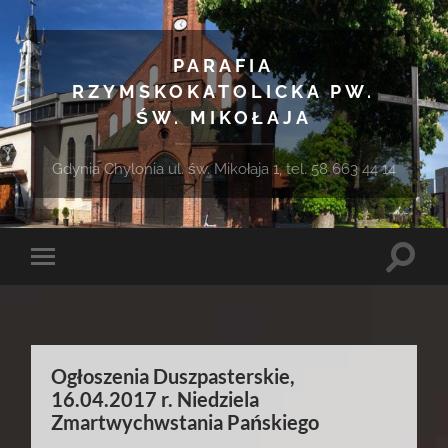
PARAFIA
RZYMSKOKATOLICKA PW.
ŚW. MIKOŁAJA
Gdynia Chylonia ul. św. Mikołaja 1, tel. 58 663 44 14
Toggle
Toggle
search
mobile
field
menu
Ogłoszenia Duszpasterskie,
16.04.2017 r. Niedziela
Zmartwychwstania Pańskiego