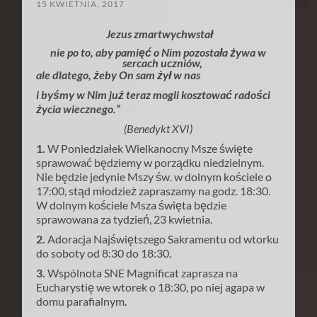
15 KWIETNIA, 2017
Jezus zmartwychwstał
nie po to, aby pamięć o Nim pozostała żywa w
sercach uczniów,
ale dlatego, żeby On sam żył w nas
i byśmy w Nim już teraz mogli kosztować radości
życia wiecznego.”
(Benedykt XVI)
1.
W Poniedziałek Wielkanocny Msze święte
sprawować będziemy w porządku niedzielnym.
Nie będzie jedynie Mszy św. w dolnym kościele o
17:00, stąd młodzież zapraszamy na godz. 18:30.
W dolnym kościele Msza święta będzie
sprawowana za tydzień, 23 kwietnia.
2.
Adoracja Najświętszego Sakramentu od wtorku
do soboty od 8:30 do 18:30.
3.
Wspólnota SNE Magnificat zaprasza na
Eucharystię we wtorek o 18:30, po niej agapa w
domu parafialnym.