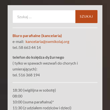
Szukaj:
Biuro parafialne (kancelaria)
e-mail:
kancelaria@swmikolaj.org
tel.:58 663 44 14
telefon do księdza dyżurnego
( tylko w spawach wezwań do chorych i
umierających):
tel. 516 368 194
18:30 (wigilijna w sobotę)
08:00
10:00 (suma parafialna)*
11:30 (z udziałem rodziców i dzieci)