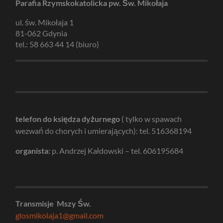
Parafia Rzymskokatolicka pw. Św. Mikołaja
ul. św. Mikołaja 1
81-062 Gdynia
tel.: 58 663 44 14 (biuro)
telefon do księdza dyżurnego
( tylko w spawach
wezwań do chorych i umierających): tel. 516368194
organista:
p. Andrzej Kałdowski – tel. 606195684
Transmisje Mszy Św.
glosmikolaja1@gmail.com