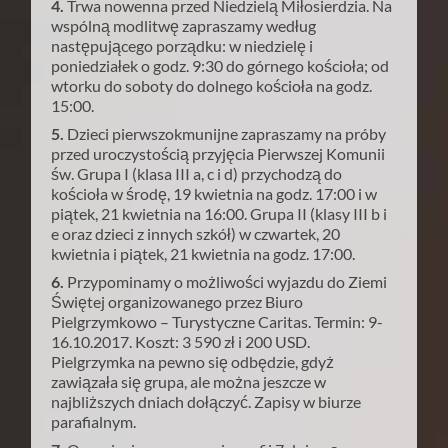
4.
Trwa nowenna przed Niedzielą Miłosierdzia. Na
wspólną modlitwę zapraszamy według
następującego porządku: w niedzielę i
poniedziałek o godz. 9:30 do górnego kościoła; od
wtorku do soboty do dolnego kościoła na godz.
15:00.
5.
Dzieci pierwszokmunijne zapraszamy na próby
przed uroczystością przyjęcia Pierwszej Komunii
św. Grupa I (klasa III a, c i d) przychodzą do
kościoła w środę, 19 kwietnia na godz. 17:00 i w
piątek, 21 kwietnia na 16:00. Grupa II (klasy III b i
e oraz dzieci z innych szkół) w czwartek, 20
kwietnia i piątek, 21 kwietnia na godz. 17:00.
6.
Przypominamy o możliwości wyjazdu do Ziemi
Świętej organizowanego przez Biuro
Pielgrzymkowo – Turystyczne Caritas. Termin: 9-
16.10.2017. Koszt: 3 590 zł i 200 USD.
Pielgrzymka na pewno się odbędzie, gdyż
zawiązała się grupa, ale można jeszcze w
najbliższych dniach dołączyć. Zapisy w biurze
parafialnym.