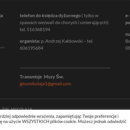
ja
telefon do księdza dyżurnego
( tylko w
e-
spawach wezwań do chorych i umierających):
pa
tel. 516368194
nu
organista:
p. Andrzej Kałdowski – tel.
B
606195684
08
Transmisje Mszy Św.
glosmikolaja1@gmail.com
. ŚW. MIKOŁAJA
rdziej odpowiednie wrażenia, zapamiętując Twoje preferencje i
odę na użycie WSZYSTKICH plików cookie. Możesz jednak odwiedzić