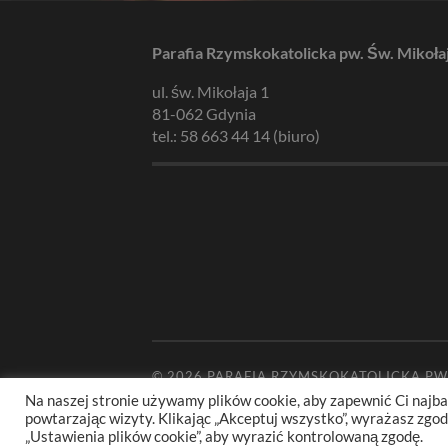
Parafia Rzymskokatolicka pw. Św. Mikoła
ul. św. Mikołaja 1
81-062 Gdynia
tel.: 58 663 44 14 (biuro)
© 2026
PARAFIA RZYMSKOKATOLICKA PW
Na naszej stronie używamy plików cookie, aby zapewnić Ci najba
powtarzając wizyty. Klikając „Akceptuj wszystko”, wyrażasz zg
„Ustawienia plików cookie”, aby wyrazić kontrolowaną zgodę.