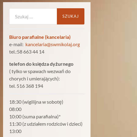
Szukaj:
Biuro parafialne (kancelaria)
e-mail:
kancelaria@swmikolaj.org
tel.:58 663 44 14
telefon do księdza dyżurnego
( tylko w spawach wezwań do
chorych i umierających):
tel. 516 368 194
18:30 (wigilijna w sobotę)
08:00
10:00 (suma parafialna)*
11:30 (z udziałem rodziców i dzieci)
13:00