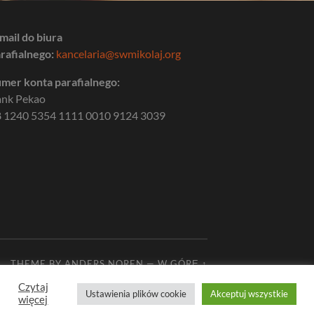
mail do biura
rafialnego:
kancelaria@swmikolaj.org
mer konta parafialnego:
ank Pekao
 1240 5354 1111 0010 9124 3039
THEME BY
ANDERS NOREN
—
W GÓRĘ ↑
Czytaj
Ustawienia plików cookie
Akceptuj wszystkie
więcej