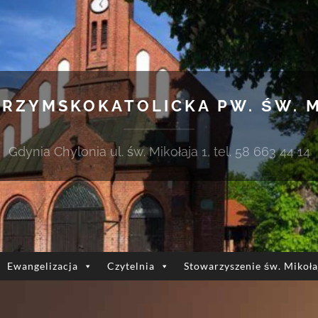
 RZYMSKOKATOLICKA PW. ŚW. 
Gdynia Chylonia ul. św. Mikołaja 1, tel. 58 663 44 14
Ewangelizacja
Czytelnia
Stowarzyszenie św. Mikoła