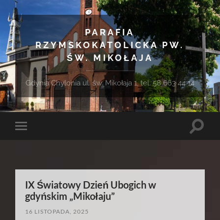
PARAFIA
RZYMSKOKATOLICKA PW.
ŚW. MIKOŁAJA
Gdynia Chylonia ul. św. Mikołaja 1, tel. 58 663 44 14
Toggle
Toggle
search
mobile
field
menu
IX Światowy Dzień Ubogich w
gdyńskim „Mikołaju”
16 LISTOPADA, 2025