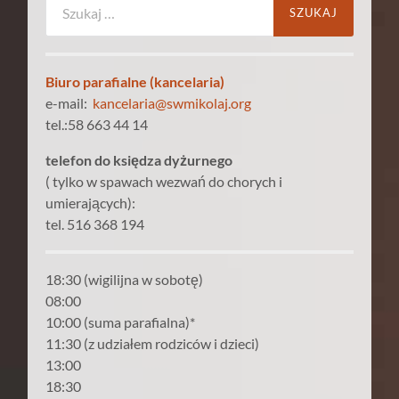
Biuro parafialne (kancelaria)
e-mail:
kancelaria@swmikolaj.org
tel.:58 663 44 14
telefon do księdza dyżurnego
( tylko w spawach wezwań do chorych i
umierających):
tel. 516 368 194
18:30 (wigilijna w sobotę)
08:00
10:00 (suma parafialna)*
11:30 (z udziałem rodziców i dzieci)
13:00
18:30