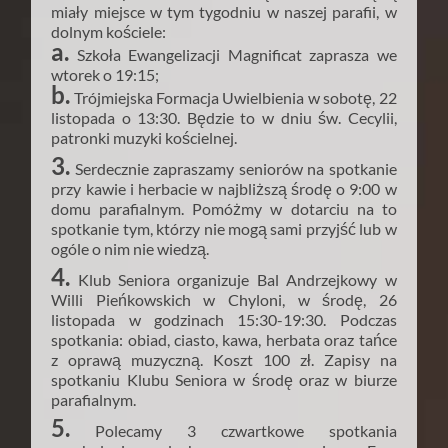
miały miejsce w tym tygodniu w naszej parafii, w
dolnym kościele:
a.
Szkoła Ewangelizacji Magnificat zaprasza we
wtorek o 19:15;
b.
Trójmiejska Formacja Uwielbienia w sobotę, 22
listopada o 13:30. Będzie to w dniu św. Cecylii,
patronki muzyki kościelnej.
3.
Serdecznie zapraszamy seniorów na spotkanie
przy kawie i herbacie w najbliższą środę o 9:00 w
domu parafialnym. Pomóżmy w dotarciu na to
spotkanie tym, którzy nie mogą sami przyjść lub w
ogóle o nim nie wiedzą.
4.
Klub Seniora organizuje Bal Andrzejkowy w
Willi Pieńkowskich w Chyloni, w środę, 26
listopada w godzinach 15:30-19:30. Podczas
spotkania: obiad, ciasto, kawa, herbata oraz tańce
z oprawą muzyczną. Koszt 100 zł. Zapisy na
spotkaniu Klubu Seniora w środę oraz w biurze
parafialnym.
5.
Polecamy 3 czwartkowe spotkania