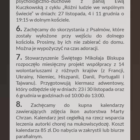
psychologiczno-duchowe z panią Ewą
Kuczkowską z cyklu „Różni ludzie we wspólnym
świecie” w dniach: 27 listopada, 4 i 11 grudnia o
19:15 w dolnym kościele.
6.
Zachęcamy do skorzystania z Psalmów, które
zostały wyłożone przy wejściu do dolnego
kościoła. Prosimy, by ich nie zabierać do domu.
Można je wypożyczyć na czas adoracji.
7.
Stowarzyszenie Świętego Mikołaja Biskupa
rozpoczęło miesięczny projekt współpracy z 14
wolontariuszami z różnych krajów (z Francji,
Ukrainy, Niemiec, Hiszpanii, Danii, Portugalii i
Tajwanu). Przygotowują kiermasz adwentowy,
który odbędzie się w dniach: 23 i 30 listopada oraz
6 grudnia w godzinach od 10:00 do 13:00.
8.
Zachęcamy do kupna kalendarzy
zawierających zdjęcia ikon autorstwa Marty
Chrzan. Kalendarz jest cegiełką na rzecz wsparcia
leczenia autorki chorej na mukowiscydozę. Koszt
kalendarza 85 zł. Do nabycia w zakrystii lub biurze
parafialnym.