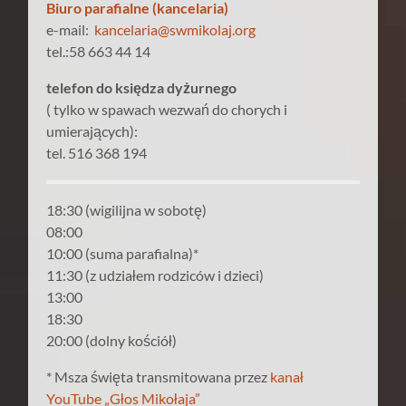
Biuro parafialne (kancelaria)
e-mail:
kancelaria@swmikolaj.org
tel.:58 663 44 14
telefon do księdza dyżurnego
( tylko w spawach wezwań do chorych i
umierających):
tel. 516 368 194
18:30 (wigilijna w sobotę)
08:00
10:00 (suma parafialna)*
11:30 (z udziałem rodziców i dzieci)
13:00
18:30
20:00 (dolny kościół)
* Msza święta transmitowana przez
kanał
YouTube „Głos Mikołaja”