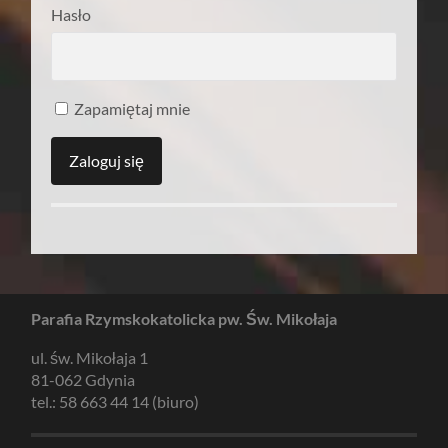
Hasło
Zapamiętaj mnie
Parafia Rzymskokatolicka pw. Św. Mikołaja
ul. św. Mikołaja 1
81-062 Gdynia
tel.: 58 663 44 14 (biuro)