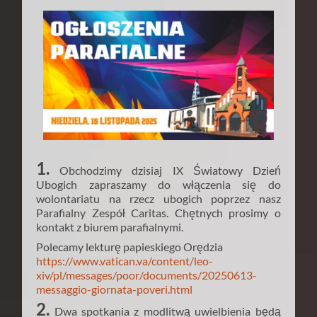
1.
Obchodzimy dzisiaj IX Światowy Dzień
Ubogich zapraszamy do włączenia się do
wolontariatu na rzecz ubogich poprzez nasz
Parafialny Zespół Caritas. Chętnych prosimy o
kontakt z biurem parafialnymi.
Polecamy lekturę papieskiego Orędzia
https://www.vatican.va/content/leo-
xiv/pl/messages/poor/documents/20250613-
messaggio-giornata-poveri.html
2.
Dwa spotkania z modlitwą uwielbienia będą