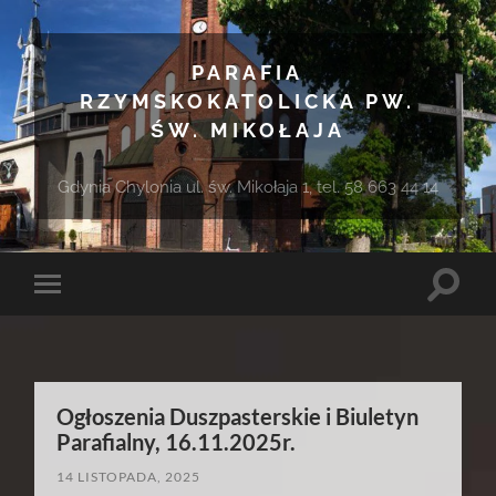
PARAFIA
RZYMSKOKATOLICKA PW.
ŚW. MIKOŁAJA
Gdynia Chylonia ul. św. Mikołaja 1, tel. 58 663 44 14
Toggle
Toggle
search
mobile
field
menu
Ogłoszenia Duszpasterskie i Biuletyn
Parafialny, 16.11.2025r.
14 LISTOPADA, 2025