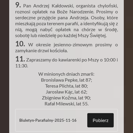
9.
Pan Andrzej Kałdowski, organista chyloński,
roznosi opłatek na Boże Narodzenie. Prosimy o
serdeczne przyjęcie pana Andrzeja. Osoby, które
mieszkają poza terenem parafii, a identyfikują się z
nią, mogą nabyć opłatek na chórze w środę,
sobotę lub niedzielę po każdej Mszy Świętej.
10.
W okresie jesienno-zimowym prosimy o
zamykanie drzwi kościoła.
11.
Zapraszamy do kawiarenki po Mszy o 10:00 i
11:30.
W minionych dniach zmarli:
Bronisława Pepke, lat 87;
Teresa Plichta, lat 80;
Jarosław Kąc, lat 62;
Zbigniew Koźma, lat 90;
Rafał Milewski, lat 55.
Pobierz
Biuletyn-Parafialny-2025-11-16