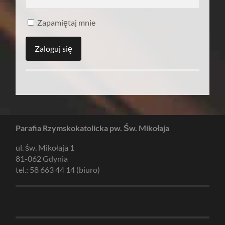
Zapamiętaj mnie
Parafia Rzymskokatolicka pw. Św. Mikołaja
ul. św. Mikołaja 1
81-062 Gdynia
tel.: 58 663 44 14 (biuro)