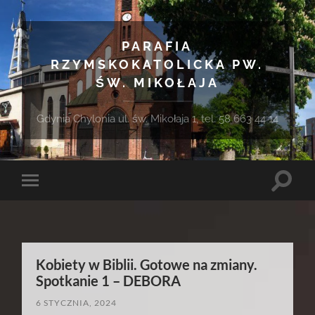
PARAFIA
RZYMSKOKATOLICKA PW.
ŚW. MIKOŁAJA
Gdynia Chylonia ul. św. Mikołaja 1, tel. 58 663 44 14
Toggle
Toggle
search
mobile
field
menu
Kobiety w Biblii. Gotowe na zmiany.
Spotkanie 1 – DEBORA
6 STYCZNIA, 2024