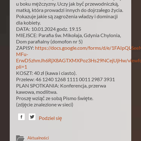
u boku mężczyzny. Uczy jak być przewodniczką,
matką, która prowadzi innych do dojrzałego życia.
Pokazuje jakie są zagrożenia władzy i dominacji
dla kobiety.
DATA: 10.01.2024 godz. 19.15
MIEJSCE: Parafia św. Mikołaja, Gdynia Chylonia,
Dom parafialny (domofon nr 5)
ZAPISY:
https://docs.google.com/forms/d/e/1FAIpQLSe
MFu-
ErwD5zhmJh6RjX8AGTXMXPoz3Hs29NCejUjHw/viewf
pli=1
KOSZT: 40 zł (kawa i ciasto).
Przelew: 46 1240 1268 1111 0011 2987 3931
PLAN SPOTKANIA: Konferencja, przerwa
kawowa, modlitwa.
Proszę wziąć ze sobą Pismo święte.
(zdjęcie znalezione w sieci)
Podziel się
Aktualności