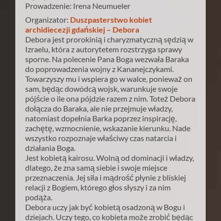
Prowadzenie: Irena Neumueler
Organizator:
Duszpasterstwo kobiet
archidiecezji gdańskiej – Debora
Debora jest prorokinią i charyzmatyczną sędzią w
Izraelu, która z autorytetem rozstrzyga sprawy
sporne. Na polecenie Pana Boga wezwała Baraka
do poprowadzenia wojny z Kananejczykami.
Towarzyszy mu i wspiera go w walce, ponieważ on
sam, będąc dowódcą wojsk, warunkuje swoje
pójście o ile ona pójdzie razem z nim. Toteż Debora
dołącza do Baraka, ale nie przejmuje władzy,
natomiast dopełnia Barka poprzez inspirację,
zachętę, wzmocnienie, wskazanie kierunku. Nade
wszystko rozpoznaje właściwy czas natarcia i
działania Boga.
Jest kobietą kairosu. Wolną od dominacji i władzy,
dlatego, że zna samą siebie i swoje miejsce
przeznaczenia. Jej siła i mądrość płynie z bliskiej
relacji z Bogiem, którego głos słyszy i za nim
podąża.
Debora uczy jak być kobietą osadzoną w Bogu i
dziejach. Uczy tego, co kobieta może zrobić będąc