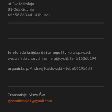
ul. św. Mikołaja 1
81-062 Gdynia
tel.: 58 663 44 14 (biuro)
telefon do księdza dyżurnego
( tylko w spawach
wezwań do chorych i umierających): tel. 516368194
organista:
p. Andrzej Kałdowski – tel. 606195684
Transmisje Mszy Św.
glosmikolaja1@gmail.com