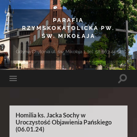
PARAFIA
RZYMSKOKATOLICKA PW.
ŚW. MIKOŁAJA
Gdynia Chylonia ul. św. Mikołaja 1, tel. 58 663 44 14
Toggle
Toggle
search
mobile
field
menu
Homilia ks. Jacka Sochy w
Uroczystość Objawienia Pańskiego
(06.01.24)