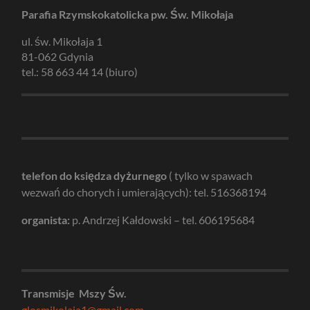
Parafia Rzymskokatolicka pw. Św. Mikołaja
ul. św. Mikołaja 1
81-062 Gdynia
tel.: 58 663 44 14 (biuro)
telefon do księdza dyżurnego
( tylko w spawach
wezwań do chorych i umierających): tel. 516368194
organista:
p. Andrzej Kałdowski – tel. 606195684
Transmisje Mszy Św.
glosmikolaja1@gmail.com