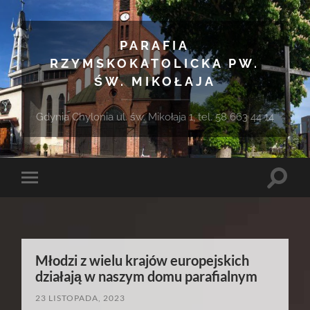
PARAFIA
RZYMSKOKATOLICKA PW.
ŚW. MIKOŁAJA
Gdynia Chylonia ul. św. Mikołaja 1, tel. 58 663 44 14
Toggle
Toggle
search
mobile
field
menu
Młodzi z wielu krajów europejskich
działają w naszym domu parafialnym
23 LISTOPADA, 2023