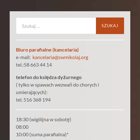
Szukaj:
Biuro parafialne (kancelaria)
e-mail:
kancelaria@swmikolaj.org
tel.:58 663 44 14
telefon do księdza dyżurnego
( tylko w spawach wezwań do chorych i
umierających):
tel. 516 368 194
18:30 (wigilijna w sobotę)
08:00
10:00 (suma parafialna)*