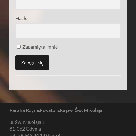
Hasło
Zapamiętaj mnie
Parafia Rzymskokatolicka pw. Św. Mikołaja
ul. św. Mikołaja 1
81-062 Gdynia
tel.: 58 663 44 14 (biuro)