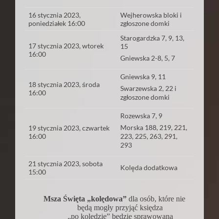
16 stycznia 2023,
Wejherowska bloki i
poniedziałek 16:00
zgłoszone domki
Starogardzka 7, 9, 13,
17 stycznia 2023, wtorek
15
16:00
Gniewska 2-8, 5, 7
Gniewska 9, 11
18 stycznia 2023, środa
Swarzewska 2, 22 i
16:00
zgłoszone domki
Rozewska 7, 9
Morska 188, 219, 221,
19 stycznia 2023, czwartek
16:00
223, 225, 263, 291,
293
21 stycznia 2023, sobota
Kolęda dodatkowa
15:00
Msza Święta „kolędowa”
dla osób, które nie
będą mogły przyjąć księdza
„po kolędzie” będzie sprawowana