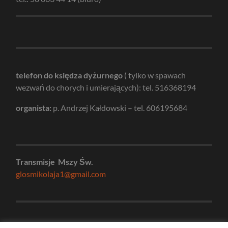
telefon do księdza dyżurnego
( tylko w spawach
wezwań do chorych i umierających): tel. 516368194
organista:
p. Andrzej Kałdowski – tel. 606195684
Transmisje Mszy Św.
glosmikolaja1@gmail.com