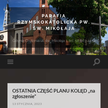
PARAFIA
RZYMSKOKATOLICKA PW.
ŚW. MIKOŁAJA
Gdynia Chylonia ul. św. Mikołaja 1, tel. 58 663 44 14
Toggle
Toggle
search
mobile
field
menu
OSTATNIA CZĘŚĆ PLANU KOLĘD „na
zgłoszenie”
13 STYCZNIA, 2023