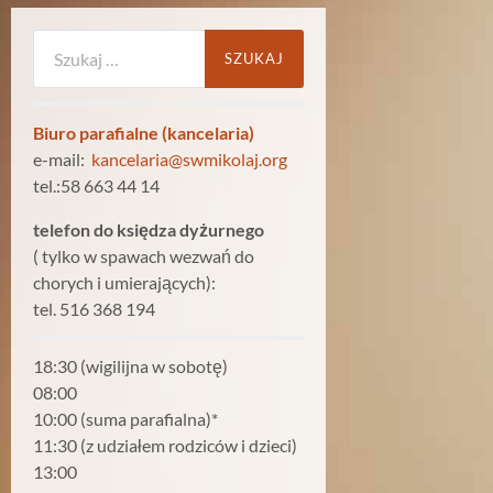
Szukaj:
Biuro parafialne (kancelaria)
e-mail:
kancelaria@swmikolaj.org
tel.:58 663 44 14
telefon do księdza dyżurnego
( tylko w spawach wezwań do
chorych i umierających):
tel. 516 368 194
18:30 (wigilijna w sobotę)
08:00
10:00 (suma parafialna)*
11:30 (z udziałem rodziców i dzieci)
13:00