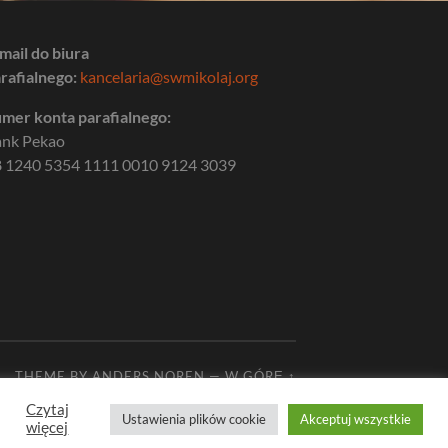
mail do biura
rafialnego:
kancelaria@swmikolaj.org
mer konta parafialnego:
ank Pekao
 1240 5354 1111 0010 9124 3039
THEME BY
ANDERS NOREN
—
W GÓRĘ ↑
Czytaj
Ustawienia plików cookie
Akceptuj wszystkie
więcej