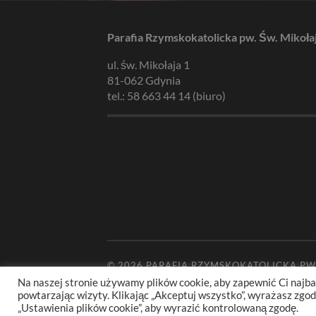
Parafia Rzymskokatolicka pw. Św. Mikoła
ul. św. Mikołaja 1
81-062 Gdynia
tel.: 58 663 44 14 (biuro)
© 2026
PARAFIA RZYMSKOKATOLICKA PW
Na naszej stronie używamy plików cookie, aby zapewnić Ci najba
powtarzając wizyty. Klikając „Akceptuj wszystko”, wyrażasz zg
„Ustawienia plików cookie”, aby wyrazić kontrolowaną zgodę.