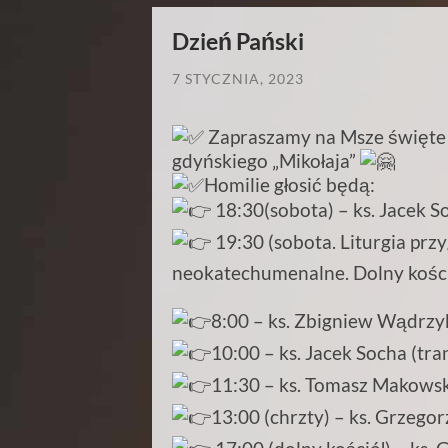
Dzień Pański
7 STYCZNIA, 2023
/
Zapraszamy na Msze święt
gdyńskiego „Mikołaja”️
Homilie głosić będą:
18:30(sobota) – ks. Jacek S
19:30 (sobota. Liturgia pr
neokatechumenalne. Dolny kośció
8:00 – ks. Zbigniew Wądrzy
10:00 – ks. Jacek Socha (tr
11:30 – ks. Tomasz Makowsk
13:00 (chrzty) – ks. Grzego