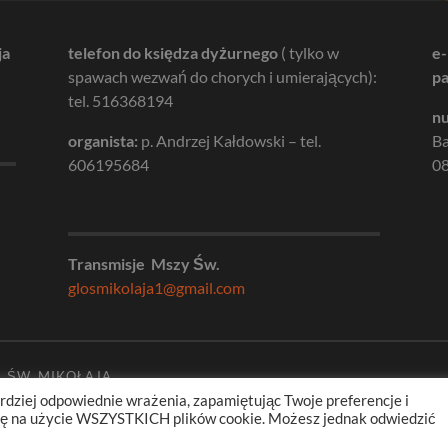
ja
telefon do księdza dyżurnego
( tylko w
e-
spawach wezwań do chorych i umierających):
pa
tel. 516368194
nu
organista:
p. Andrzej Kałdowski – tel.
B
606195684
08
Transmisje Mszy Św.
glosmikolaja1@gmail.com
. ŚW. MIKOŁAJA
rdziej odpowiednie wrażenia, zapamiętując Twoje preferencje i
odę na użycie WSZYSTKICH plików cookie. Możesz jednak odwiedzić