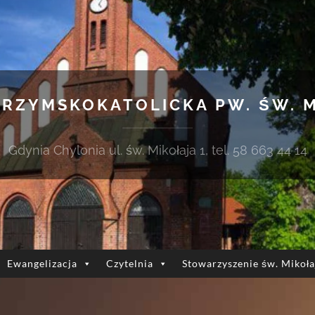
 RZYMSKOKATOLICKA PW. ŚW. 
Gdynia Chylonia ul. św. Mikołaja 1, tel. 58 663 44 14
Ewangelizacja
Czytelnia
Stowarzyszenie św. Mikoła