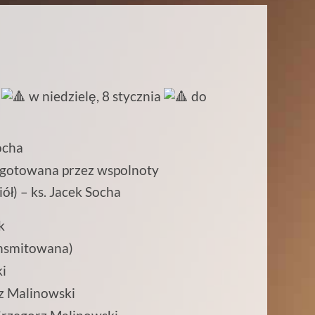
e
w niedzielę, 8 stycznia
do
ocha
zygotowana przez wspolnoty
ł) – ks. Jacek Socha
k
ansmitowana)
i
rz Malinowski