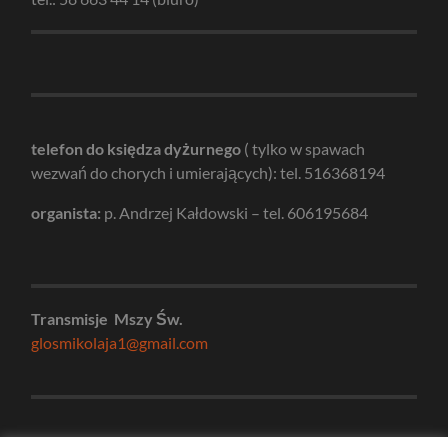
telefon do księdza dyżurnego
( tylko w spawach
wezwań do chorych i umierających): tel. 516368194
organista:
p. Andrzej Kałdowski – tel. 606195684
Transmisje Mszy Św.
glosmikolaja1@gmail.com