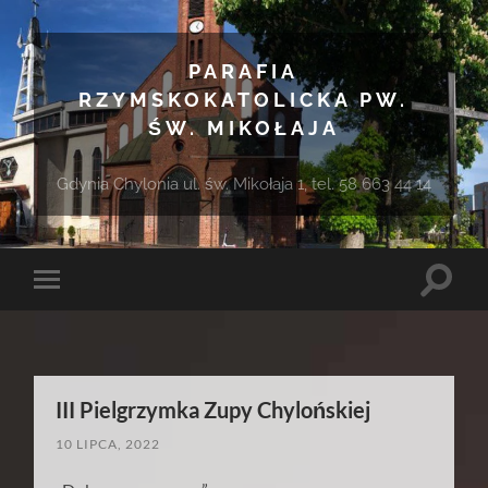
PARAFIA
RZYMSKOKATOLICKA PW.
ŚW. MIKOŁAJA
Gdynia Chylonia ul. św. Mikołaja 1, tel. 58 663 44 14
Toggle
Toggle
search
mobile
field
menu
III Pielgrzymka Zupy Chylońskiej
10 LIPCA, 2022