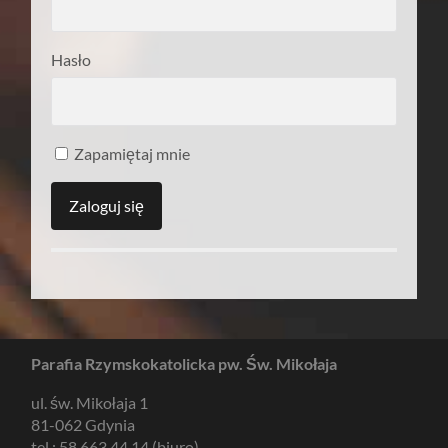
Hasło
Zapamiętaj mnie
Parafia Rzymskokatolicka pw. Św. Mikołaja
ul. św. Mikołaja 1
81-062 Gdynia
tel.: 58 663 44 14 (biuro)