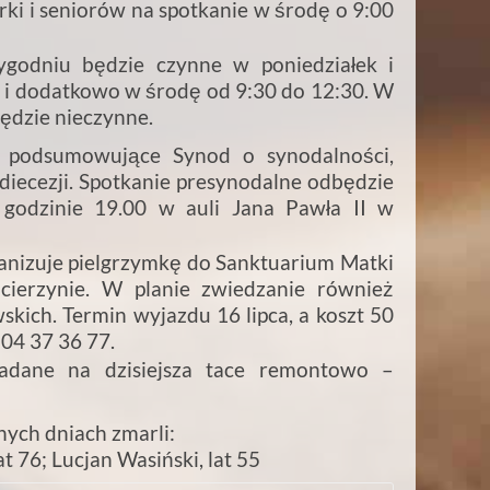
rki i seniorów na spotkanie w środę o 9:00
ygodniu będzie czynne w poniedziałek i
 i dodatkowo w środę od 9:30 do 12:30. W
będzie nieczynne.
 podsumowujące Synod o synodalności,
diecezji. Spotkanie presynodalne odbędzie
godzinie 19.00 w auli Jana Pawła II w
anizuje pielgrzymkę do Sanktuarium Matki
ierzynie. W planie zwiedzanie również
ich. Termin wyjazdu 16 lipca, a koszt 50
504 37 36 77.
ładane na dzisiejsza tace remontowo –
ych dniach zmarli:
t 76; Lucjan Wasiński, lat 55