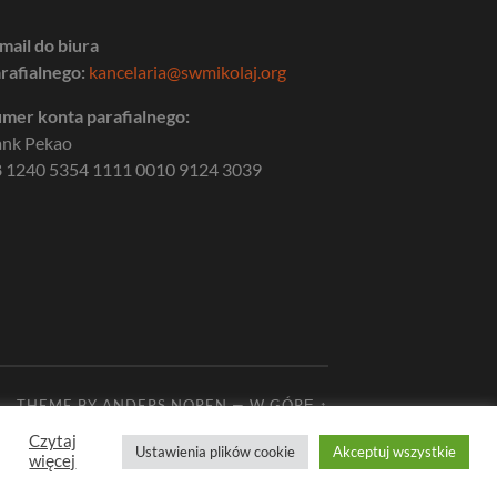
mail do biura
rafialnego:
kancelaria@swmikolaj.org
mer konta parafialnego:
ank Pekao
 1240 5354 1111 0010 9124 3039
THEME BY
ANDERS NOREN
—
W GÓRĘ ↑
Czytaj
Ustawienia plików cookie
Akceptuj wszystkie
więcej