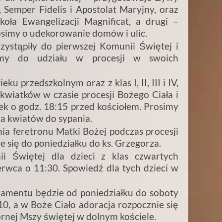
, Semper Fidelis i Apostolat Maryjny, oraz
koła Ewangelizacji Magnificat, a drugi –
simy o udekorowanie domów i ulic.
zystąpiły do pierwszej Komunii Świętej i
zamy do udziału w procesji w swoich
u przedszkolnym oraz z klas I, II, III i IV,
kwiatków w czasie procesji Bożego Ciała i
k o godz. 18:15 przed kościołem. Prosimy
ura kwiatów do sypania.
ia feretronu Matki Bożej podczas procesji
e się do poniedziałku do ks. Grzegorza.
ii Świętej dla dzieci z klas czwartych
erwca o 11:30. Spowiedź dla tych dzieci w
amentu będzie od poniedziałku do soboty
0, a w Boże Ciało adoracja rozpocznie się
ornej Mszy świętej w dolnym kościele.