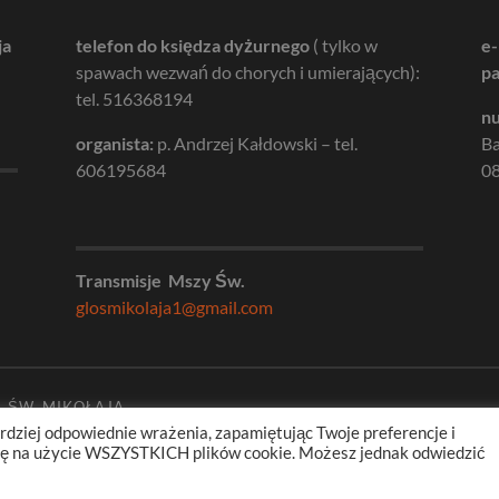
ja
telefon do księdza dyżurnego
( tylko w
e-
spawach wezwań do chorych i umierających):
pa
tel. 516368194
nu
organista:
p. Andrzej Kałdowski – tel.
B
606195684
08
Transmisje Mszy Św.
glosmikolaja1@gmail.com
. ŚW. MIKOŁAJA
rdziej odpowiednie wrażenia, zapamiętując Twoje preferencje i
odę na użycie WSZYSTKICH plików cookie. Możesz jednak odwiedzić