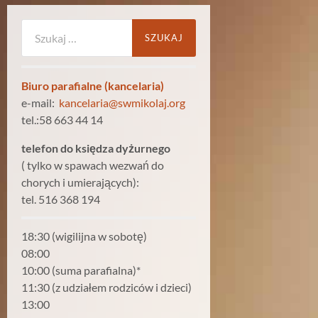
Szukaj:
Biuro parafialne (kancelaria)
e-mail:
kancelaria@swmikolaj.org
tel.:58 663 44 14
telefon do księdza dyżurnego
( tylko w spawach wezwań do
chorych i umierających):
tel. 516 368 194
18:30 (wigilijna w sobotę)
08:00
10:00 (suma parafialna)*
11:30 (z udziałem rodziców i dzieci)
13:00