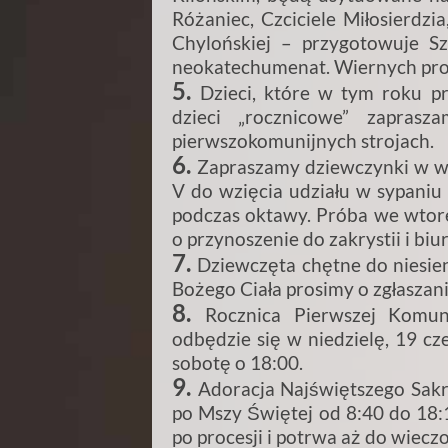
Różaniec, Czciciele Miłosierdzia
Chylońskiej – przygotowuje Sz
neokatechumenat. Wiernych pro
5.
Dzieci, które w tym roku pr
dzieci „rocznicowe” zapras
pierwszokomunijnych strojach.
6.
Zapraszamy dziewczynki w wiek
V do wzięcia udziału w sypaniu 
podczas oktawy. Próba we wtore
o przynoszenie do zakrystii i bi
7.
Dziewczęta chętne do niesien
Bożego Ciała prosimy o zgłaszani
8.
Rocznica Pierwszej Komun
odbędzie się w niedzielę, 19 cz
sobotę o 18:00.
9.
Adoracja Najświętszego Sakr
po Mszy Świętej od 8:40 do 18:1
po procesji i potrwa aż do wiecz