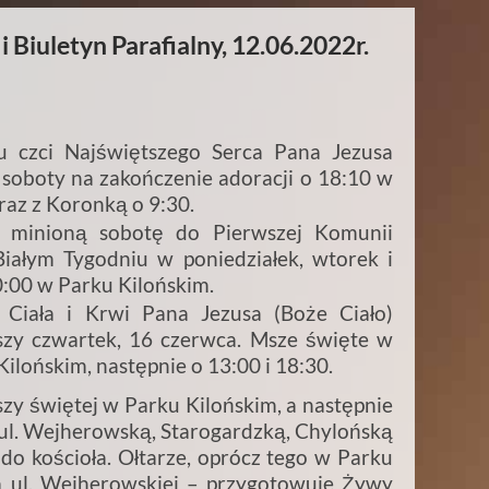
 Biuletyn Parafialny, 12.06.2022r.
czci Najświętszego Serca Pana Jezusa
soboty na zakończenie adoracji o 18:10 w
raz z Koronką o 9:30.
 w minioną sobotę do Pierwszej Komunii
iałym Tygodniu w poniedziałek, wtorek i
0:00 w Parku Kilońskim.
Ciała i Krwi Pana Jezusa (Boże Ciało)
zy czwartek, 16 czerwca. Msze święte w
Kilońskim, następnie o 13:00 i 18:30.
szy świętej w Parku Kilońskim, a następnie
a ul. Wejherowską, Starogardzką, Chylońską
 do kościoła. Ołtarze, oprócz tego w Parku
 ul. Wejherowskiej – przygotowuje Żywy