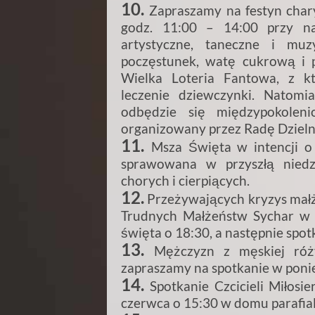
10.
Zapraszamy na festyn chary
godz. 11:00 – 14:00 przy na
artystyczne, taneczne i mu
poczęstunek, watę cukrową i p
Wielka Loteria Fantowa, z k
leczenie dziewczynki. Natom
odbędzie się międzypokolen
organizowany przez Radę Dzieln
11.
Msza Święta w intencji o 
sprawowana w przyszłą niedz
chorych i cierpiących.
12.
Przeżywających kryzys małż
Trudnych Małżeństw Sychar w p
święta o 18:30, a następnie spotk
13.
Mężczyzn z męskiej róż
zapraszamy na spotkanie w ponied
14.
Spotkanie Czcicieli Miłosi
czerwca o 15:30 w domu parafial