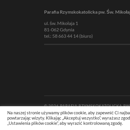
Parafia Rzymskokatolicka pw. Św. Mikoła
ul. św. Mikołaja 1
81-062 Gdynia
tel.: 58 663 44 14 (biuro)
© 2026
PARAFIA RZYMSKOKATOLICKA PW
Na naszej stronie używamy plików cookie, aby zapewnić Ci najba
powtarzając wizyty. Klikając „Akceptuj wszystko”, wyrażasz zg
„Ustawienia plików cookie”, aby wyrazić kontrolowaną zgodę.