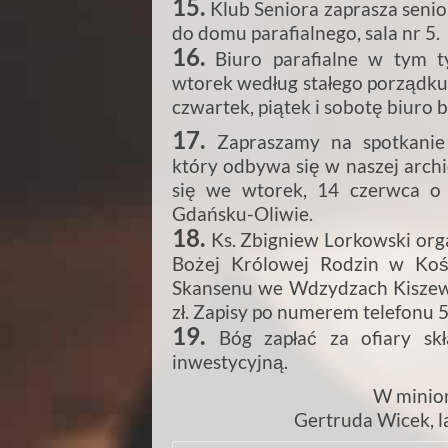
15.
Klub Seniora zaprasza senio
do domu parafialnego, sala nr 5.
16.
Biuro parafialne w tym t
wtorek według stałego porządku
czwartek, piątek i sobotę biuro 
17.
Zapraszamy na spotkanie
który odbywa się w naszej archi
się we wtorek, 14 czerwca o 
Gdańsku-Oliwie.
18.
Ks. Zbigniew Lorkowski org
Bożej Królowej Rodzin w Kośc
Skansenu we Wdzydzach Kiszewsk
zł. Zapisy po numerem telefonu 
19.
Bóg zapłać za ofiary sk
inwestycyjną.
W minion
Gertruda Wicek, la