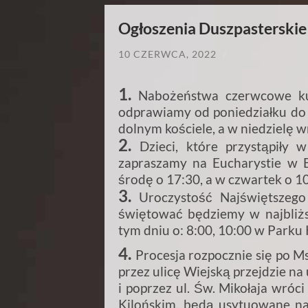
Ogłoszenia Duszpasterskie i
10 CZERWCA, 2022
/
1.
Nabożeństwa czerwcowe ku 
odprawiamy od poniedziałku do 
dolnym kościele, a w niedzielę w
2.
Dzieci, które przystąpiły
zapraszamy na Eucharystie w B
środę o 17:30, a w czwartek o 1
3.
Uroczystość Najświętszego 
świętować będziemy w najbliżs
tym dniu o: 8:00, 10:00 w Parku 
4.
Procesja rozpocznie się po M
przez ulicę Wiejską przejdzie n
i poprzez ul. Św. Mikołaja wróci
Kilońskim, będą usytuowane na