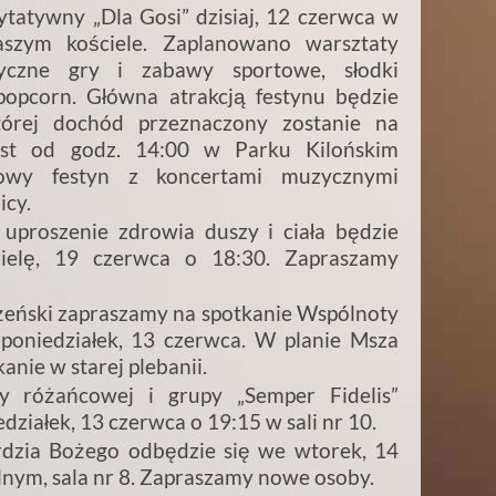
tatywny „Dla Gosi” dzisiaj, 12 czerwca w
szym kościele. Zaplanowano warsztaty
zyczne gry i zabawy sportowe, słodki
opcorn. Główna atrakcją festynu będzie
tórej dochód przeznaczony zostanie na
iast od godz. 14:00 w Parku Kilońskim
iowy festyn z koncertami muzycznymi
icy.
uproszenie zdrowia duszy i ciała będzie
ielę, 19 czerwca o 18:30. Zapraszamy
eński zapraszamy na spotkanie Wspólnoty
oniedziałek, 13 czerwca. W planie Msza
anie w starej plebanii.
y różańcowej i grupy „Semper Fidelis”
ziałek, 13 czerwca o 19:15 w sali nr 10.
erdzia Bożego odbędzie się we wtorek, 14
nym, sala nr 8. Zapraszamy nowe osoby.