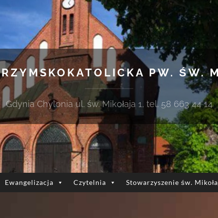
 RZYMSKOKATOLICKA PW. ŚW. 
Gdynia Chylonia ul. św. Mikołaja 1, tel. 58 663 44 14
Ewangelizacja
Czytelnia
Stowarzyszenie św. Mikoła