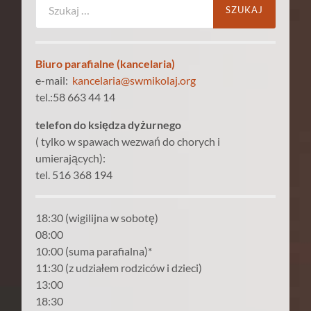
Biuro parafialne (kancelaria)
e-mail:
kancelaria@swmikolaj.org
tel.:58 663 44 14
telefon do księdza dyżurnego
( tylko w spawach wezwań do chorych i
umierających):
tel. 516 368 194
18:30 (wigilijna w sobotę)
08:00
10:00 (suma parafialna)*
11:30 (z udziałem rodziców i dzieci)
13:00
18:30