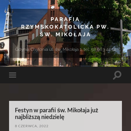
PARAFIA
RZYMSKOKATOLICKA PW.
ŚW. MIKOŁAJA
Gdynia Chylonia ul. św. Mikołaja 1, tel. 58 663 44 14
Toggle
Toggle
search
mobile
field
menu
Festyn w parafii św. Mikołaja już
najbliższą niedzielę
8 CZERWCA, 2022