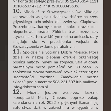
Nr konta do stałego przelewu: 85 1240 5354 1111
0010 6607 4712 i nr KRS 0000343609.
10.
Młodzież ze Stowarzyszenia św. Mikołaja
zaprasza do wzięcia udziału w zbiórce na rzecz
gdyńskiego schroniska dla zwierząt Ciapkowo.
Potrzebne są karmy suche i mokre oraz koce i
niepuchowa pościel. Zbiórka trwa przez cały
styczeń, a karton, w którym można umieścić dary,
znajduje się w przedsionku wejścia do
Stowarzyszenia w domu parafialnym.
11.
Spółdzielnia Socjalna Dobre Miejsce, która
działa w naszej plebanii oferuje organizację
posiłku między innymi na stypach. Sala w domu
parafialnym może pomieścić ok. 30 osób. W
spółdzielni można zamawiać również catering na
uroczystości rodzinne. Zamówienia można
składać pod numerem: 506 231 537 lub mailowo:
info@dobrem.com.pl.
12.
Można jeszcze wesprzeć leczenie
ikonopisarki Marty Chrzan, poprzez zakup
kalendarza na rok 2022 z pięknymi ikonami jej
autorstwa, dziś w zakrystii, a w tygodniu w