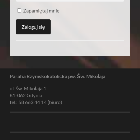
Zapamiętaj mnie
Parafia Rzymskokatolicka pw. Św. Mikołaja
ul. św. Mikołaja 1
81-062 Gdynia
tel.: 58 663 44 14 (biuro)