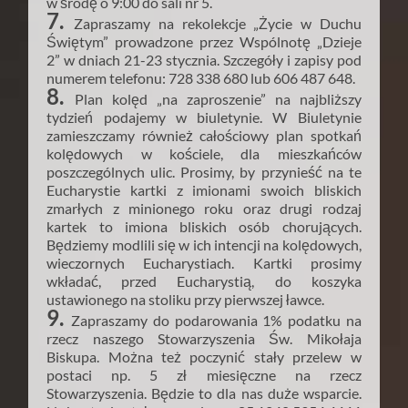
w środę o 9:00 do sali nr 5.
7.
Zapraszamy na rekolekcje „Życie w Duchu
Świętym” prowadzone przez Wspólnotę „Dzieje
2” w dniach 21-23 stycznia. Szczegóły i zapisy pod
numerem telefonu: 728 338 680 lub 606 487 648.
8.
Plan kolęd „na zaproszenie” na najbliższy
tydzień podajemy w biuletynie. W Biuletynie
zamieszczamy również całościowy plan spotkań
kolędowych w kościele, dla mieszkańców
poszczególnych ulic. Prosimy, by przynieść na te
Eucharystie kartki z imionami swoich bliskich
zmarłych z minionego roku oraz drugi rodzaj
kartek to imiona bliskich osób chorujących.
Będziemy modlili się w ich intencji na kolędowych,
wieczornych Eucharystiach. Kartki prosimy
wkładać, przed Eucharystią, do koszyka
ustawionego na stoliku przy pierwszej ławce.
9.
Zapraszamy do podarowania 1% podatku na
rzecz naszego Stowarzyszenia Św. Mikołaja
Biskupa. Można też poczynić stały przelew w
postaci np. 5 zł miesięczne na rzecz
Stowarzyszenia. Będzie to dla nas duże wsparcie.