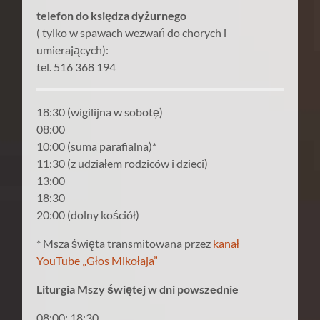
telefon do księdza dyżurnego
( tylko w spawach wezwań do chorych i
umierających):
tel. 516 368 194
18:30 (wigilijna w sobotę)
08:00
10:00 (suma parafialna)*
11:30 (z udziałem rodziców i dzieci)
13:00
18:30
20:00 (dolny kościół)
* Msza święta transmitowana przez
kanał
YouTube „Głos Mikołaja”
Liturgia Mszy świętej w dni powszednie
08:00; 18:30