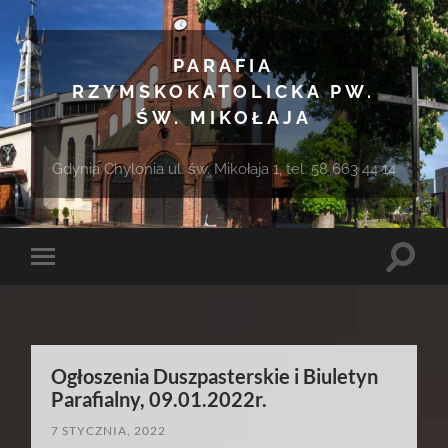
PARAFIA
RZYMSKOKATOLICKA PW.
ŚW. MIKOŁAJA
Gdynia Chylonia ul. św. Mikołaja 1, tel. 58 663 44 14
Toggle
Toggle
search
mobile
field
menu
Ogłoszenia Duszpasterskie i Biuletyn
Parafialny, 09.01.2022r.
7 STYCZNIA, 2022