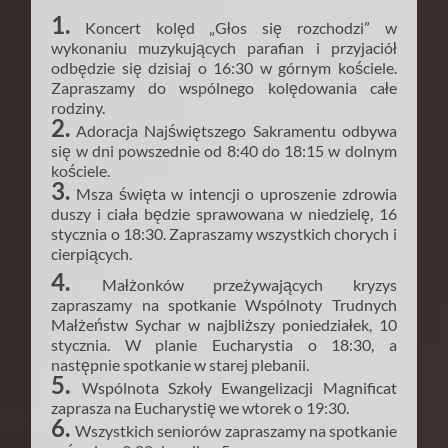
1.
Koncert kolęd „Głos się rozchodzi” w
wykonaniu muzykujących parafian i przyjaciół
odbędzie się dzisiaj o 16:30 w górnym kościele.
Zapraszamy do wspólnego kolędowania całe
rodziny.
2.
Adoracja Najświętszego Sakramentu odbywa
się w dni powszednie od 8:40 do 18:15 w dolnym
kościele.
3.
Msza święta w intencji o uproszenie zdrowia
duszy i ciała będzie sprawowana w niedzielę, 16
stycznia o 18:30. Zapraszamy wszystkich chorych i
cierpiących.
4.
Małżonków przeżywających kryzys
zapraszamy na spotkanie Wspólnoty Trudnych
Małżeństw Sychar w najbliższy poniedziałek, 10
stycznia. W planie Eucharystia o 18:30, a
następnie spotkanie w starej plebanii.
5.
Wspólnota Szkoły Ewangelizacji Magnificat
zaprasza na Eucharystię we wtorek o 19:30.
6.
Wszystkich seniorów zapraszamy na spotkanie