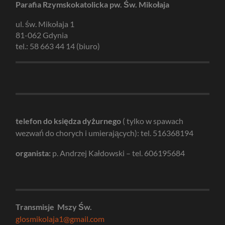
Parafia Rzymskokatolicka pw. Św. Mikołaja
ul. św. Mikołaja 1
81-062 Gdynia
tel.: 58 663 44 14 (biuro)
telefon do księdza dyżurnego
( tylko w spawach
wezwań do chorych i umierających): tel. 516368194
organista:
p. Andrzej Kałdowski – tel. 606195684
Transmisje Mszy Św.
glosmikolaja1@gmail.com