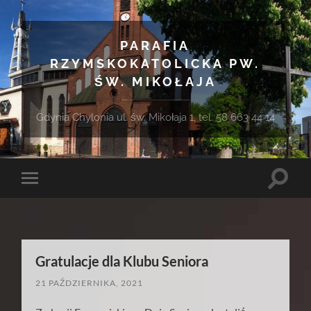
PARAFIA
RZYMSKOKATOLICKA PW.
ŚW. MIKOŁAJA
Gdynia Chylonia ul. św. Mikołaja 1, tel. 58 663 44 14
Toggle
Toggle
search
mobile
field
menu
Gratulacje dla Klubu Seniora
21 PAŹDZIERNIKA, 2021