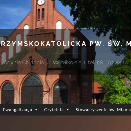
 RZYMSKOKATOLICKA PW. ŚW. 
Gdynia Chylonia ul. św. Mikołaja 1, tel. 58 663 44 14
Ewangelizacja
Czytelnia
Stowarzyszenie św. Mikoła