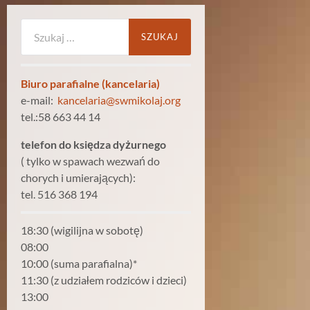
Szukaj:
Biuro parafialne (kancelaria)
e-mail:
kancelaria@swmikolaj.org
tel.:58 663 44 14
telefon do księdza dyżurnego
( tylko w spawach wezwań do
chorych i umierających):
tel. 516 368 194
18:30 (wigilijna w sobotę)
08:00
10:00 (suma parafialna)*
11:30 (z udziałem rodziców i dzieci)
13:00