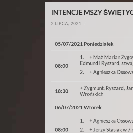
INTENCJE MSZY ŚWIĘTYCH
2 LIPCA, 2021
/
05/07/2021 Poniedziałek
1. + Mąż Marian Żygowsk
Edmund i Ryszard, szwa
08:00
2. + Agnieszka Ossows
+ Zygmunt, Ryszard, Jani
18:30
Wrońskich
06/07/2021 Wtorek
1. + Agnieszka Ossows
2. + Jerzy Stasiak w 7 r
08:00