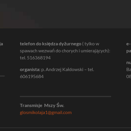
ja
telefon do księdza dyżurnego
( tylko w
e-
spawach wezwań do chorych i umierających):
pa
tel. 516368194
nu
organista:
p. Andrzej Kałdowski – tel.
B
606195684
08
Transmisje Mszy Św.
glosmikolaja1@gmail.com