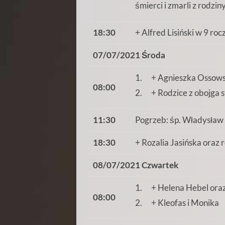
śmierci i zmarli z rodzin
18:30
+ Alfred Lisiński w 9 roc
07/07/2021 Środa
1. + Agnieszka Ossows
08:00
2. + Rodzice z obojga st
11:30
Pogrzeb: śp. Władysław 
18:30
+ Rozalia Jasińska oraz 
08/07/2021 Czwartek
1. + Helena Hebel oraz 
08:00
2. + Kleofas i Monika