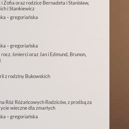
 Zofia oraz rodzice Bernadeta i Stanisław,
ich i Stankiewicz
ka – gregoriańska
ka – gregoriańska
 rocz. śmierci oraz Jan i Edmund, Brunon,
d
rli z rodziny Bukowskich
na Róż Różańcowych Rodziców, z prośbą za
 życie wieczne dla zmarłych
ka – gregoriańska