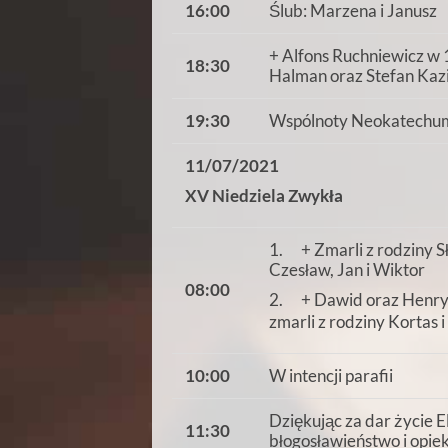
16:00
Ślub: Marzena i Janusz
+ Alfons Ruchniewicz w 1
18:30
Halman oraz Stefan Kaz
19:30
Wspólnoty Neokatechu
11/07/2021
XV Niedziela Zwykła
1. + Zmarli z rodziny Sł
Czesław, Jan i Wiktor
08:00
2. + Dawid oraz Henryk w
zmarli z rodziny Kortas i
10:00
W intencji parafii
Dziękując za dar życie E
11:30
błogosławieństwo i opiek