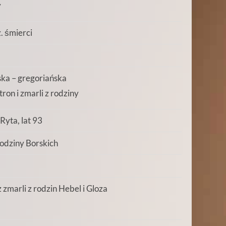
y
z. śmierci
ka – gregoriańska
ron i zmarli z rodziny
Ryta, lat 93
rodziny Borskich
zmarli z rodzin Hebel i Gloza