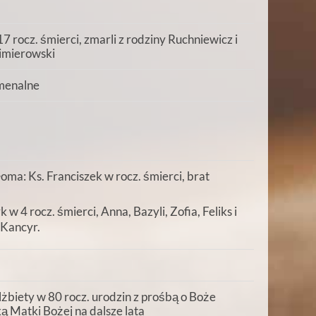
7 rocz. śmierci, zmarli z rodziny Ruchniewicz i
imierowski
menalne
oma: Ks. Franciszek w rocz. śmierci, brat
 4 rocz. śmierci, Anna, Bazyli, Zofia, Feliks i
 Kancyr.
lżbiety w 80 rocz. urodzin z prośbą o Boże
ą Matki Bożej na dalsze lata