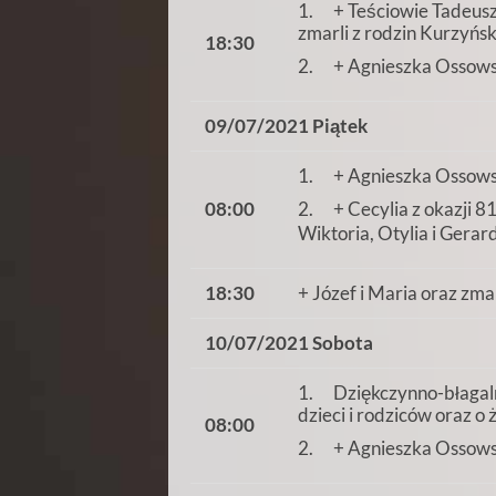
1. + Teściowie Tadeusz i
zmarli z rodzin Kurzyńsk
18:30
2. + Agnieszka Ossows
09/07/2021 Piątek
1. + Agnieszka Ossows
2. + Cecylia z okazji 81
08:00
Wiktoria, Otylia i Gerar
18:30
+ Józef i Maria oraz zma
10/07/2021 Sobota
1. Dziękczynno-błagal
dzieci i rodziców oraz o
08:00
2. + Agnieszka Ossows