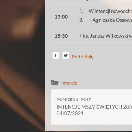
1. W intencji nowooch
13:00
2. + Agnieszka Ossows
18:30
+ ks. Janusz Witkowski w
Podziel się
Intencje
POPRZEDNI POST
INTENCJE MSZY ŚWIĘTYCH 28/6
04/07/2021