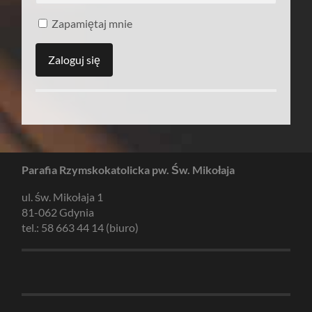
Zapamiętaj mnie
Parafia Rzymskokatolicka pw. Św. Mikołaja
ul. św. Mikołaja 1
81-062 Gdynia
tel.: 58 663 44 14 (biuro)