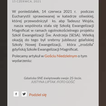
15 CZERWCA, 2021
W poniedziałek, 14 czerwca 2021 r. podczas
Eucharystii sprawowanej w katedrze oliwskiej,
której przewodniczył ks. abp Tadeusz Wojda,
nasza wspólnota stała się Szkołą Ewangelizacji
Magnificat w ramach ogolnokościelnego projektu
Szkół Ewangelizacji Św. Andrzeja (SESA). Wielką
okazją do tego był srebrny jubileusz gdańskiej
Szkoły Nowej Ewangelizacji, która „zrodziła”
gdyńską Szkołe Ewangelizacji Magnificat.
Polecamy artykuł w
Gościu Niedzielnym
o tym
wydarzeniu:
Gdańska SNE świętowała swoje 25-lecie.
JUSTYNA LIPTAK /FOTO GOŚĆ
Podziel się