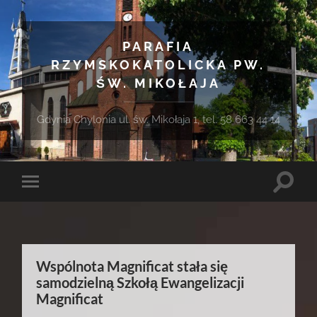
PARAFIA
RZYMSKOKATOLICKA PW.
ŚW. MIKOŁAJA
Gdynia Chylonia ul. św. Mikołaja 1, tel. 58 663 44 14
Toggle
Toggle
search
mobile
field
menu
Wspólnota Magnificat stała się
samodzielną Szkołą Ewangelizacji
Magnificat