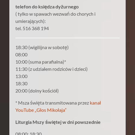
telefon do księdza dyżurnego
( tylko w spawach wezwań do chorych i
umierających):
tel. 516 368 194
18:30 (wigilijna w sobotę)
08:00
10:00 (suma parafialna)*
11:30 (z udziałem rodziców i dzieci)
13:00
18:30
20:00 (dolny kościół)
* Msza święta transmitowana przez
kanał
YouTube „Głos Mikołaja”
Liturgia Mszy świętej w dni powszednie
08:00; 18:30