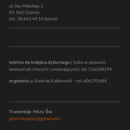
ul. św. Mikołaja 1
81-062 Gdynia
tel.: 58 663 44 14 (biuro)
telefon do księdza dyżurnego
( tylko w spawach
wezwań do chorych i umierających): tel. 516368194
organista:
p. Andrzej Kałdowski – tel. 606195684
Transmisje Mszy Św.
glosmikolaja1@gmail.com