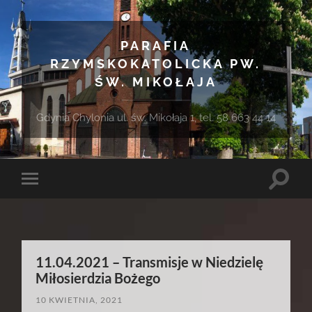
PARAFIA
RZYMSKOKATOLICKA PW.
ŚW. MIKOŁAJA
Gdynia Chylonia ul. św. Mikołaja 1, tel. 58 663 44 14
Toggle
Toggle
search
mobile
field
menu
11.04.2021 – Transmisje w Niedzielę
Miłosierdzia Bożego
10 KWIETNIA, 2021