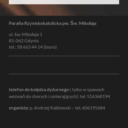
Parafia Rzymskokatolicka pw. Św. Mikołaja
ul. św. Mikołaja 1
81-062 Gdynia
tel.: 58 663 44 14 (biuro)
telefon do księdza dyżurnego
( tylko w spawach
wezwań do chorych i umierających): tel. 516368194
organista:
p. Andrzej Kałdowski – tel. 606195684