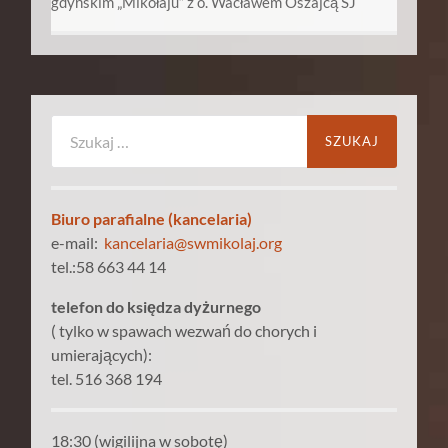
gdyńskim „Mikołaju” z o. Wacławem Oszajcą SJ
Szukaj:
Biuro parafialne (kancelaria)
e-mail:
kancelaria@swmikolaj.org
tel.:58 663 44 14
telefon do księdza dyżurnego
( tylko w spawach wezwań do chorych i
umierających):
tel. 516 368 194
18:30 (wigilijna w sobotę)