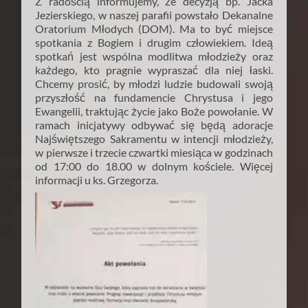
Z radością informujemy, że decyzją bp. Jacka
Jezierskiego, w naszej parafii powstało Dekanalne
Oratorium Młodych (DOM). Ma to być miejsce
spotkania z Bogiem i drugim człowiekiem. Ideą
spotkań jest wspólna modlitwa młodzieży oraz
każdego, kto pragnie wypraszać dla niej łaski.
Chcemy prosić, by młodzi ludzie budowali swoją
przyszłość na fundamencie Chrystusa i jego
Ewangelii, traktując życie jako Boże powołanie. W
ramach inicjatywy odbywać się będą adoracje
Najświętszego Sakramentu w intencji młodzieży,
w pierwsze i trzecie czwartki miesiąca w godzinach
od 17:00 do 18.00 w dolnym kościele. Więcej
informacji u ks. Grzegorza.