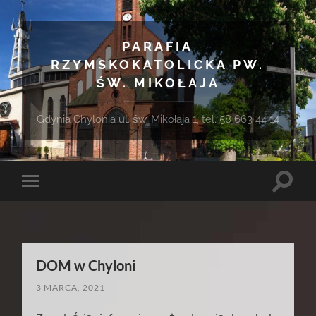
PARAFIA
RZYMSKOKATOLICKA PW.
ŚW. MIKOŁAJA
Gdynia Chylonia ul. św. Mikołaja 1, tel. 58 663 44 14
Toggle
Toggle
search
mobile
field
menu
DOM w Chyloni
3 MARCA, 2021