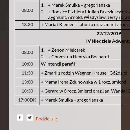
1.
+ Marek Smułka – gregoriańska
08:00
2.
+ Rodzice Elżbieta i Julian Brzezińscy ora
Zygmunt, Arnold, Władysław, Jerzy i bra
18:30
+ Maria i Klemens Lahutta oraz zmarli z rodz
22/12/2019
IV Niedziela Adwent
1.
+ Zenon Mielcarek
08:00
2.
+ Chrzestna Henryka Bochardt
10:00
W intencji parafii
11:30
+ Zmarli z rodzin Wegner, Krause i Góździoł
13:00
+ Mama Irena Zdunowska w 1 rocz. śmierci
18:30
+ Gerard w 6 rocz. śmierci oraz Jan, Wanda i 
17:00DK
+ Marek Smułka – gregoriańska
Podziel się