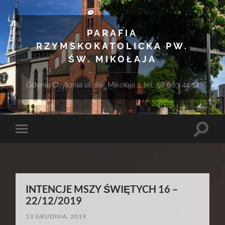
PARAFIA
RZYMSKOKATOLICKA PW.
ŚW. MIKOŁAJA
Gdynia Chylonia ul. św. Mikołaja 1, tel. 58 663 44 14
Toggle
Toggle
search
mobile
field
menu
INTENCJE MSZY ŚWIĘTYCH 16 –
22/12/2019
13 GRUDNIA, 2019