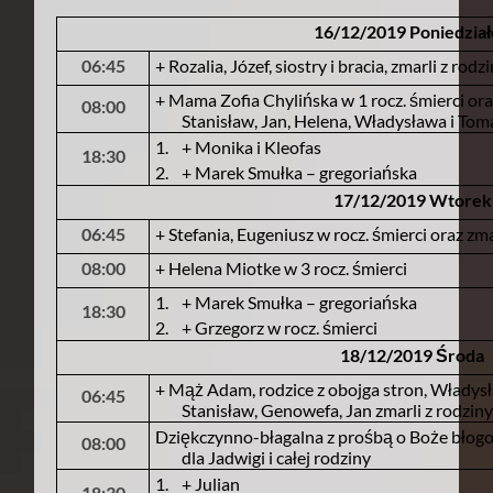
16/12/2019 Poniedzia
06:45
+ Rozalia, Józef, siostry i bracia, zmarli z rod
+ Mama Zofia Chylińska w 1 rocz. śmierci ora
08:00
Stanisław, Jan, Helena, Władysława i Tom
1.
+ Monika i Kleofas
18:30
2.
+ Marek Smułka – gregoriańska
17/12/2019 Wtorek
06:45
+ Stefania, Eugeniusz w rocz. śmierci oraz zma
08:00
+ Helena Miotke w 3 rocz. śmierci
1.
+ Marek Smułka – gregoriańska
18:30
2.
+ Grzegorz w rocz. śmierci
18/12/2019 Środa
+ Mąż Adam, rodzice z obojga stron, Władysła
06:45
Stanisław, Genowefa, Jan zmarli z rodziny
Dziękczynno-błagalna z prośbą o Boże błogo
08:00
dla Jadwigi i całej rodziny
1.
+ Julian
18:30