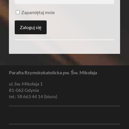
Zapamiętaj mnie
Parafia Rzymskokatolicka pw. Św. Mikołaja
ul. św. Mikołaja 1
81-062 Gdynia
tel.: 58 663 44 14 (biuro)