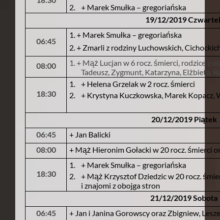
2.
+ Marek Smułka – gregoriańska
19/12/2019 Czwarte
1. + Marek Smułka – gregoriańska
06:45
2. + Zmarli z rodziny Luchowskich, Cichocki
1. + Mąż Lucjan w 6 rocz. śmierci, rodzice z 
08:00
Tadeusz, Zygmunt, Katarzyna, Elżbieta, 
1.
+ Helena Grzelak w 2 rocz. śmierci
18:30
2.
+ Krystyna Kuczkowska, Marek Kopacz, W
20/12/2019 Piątek
06:45
+ Jan Balicki
08:00
+ Mąż Hieronim Gołacki w 20 rocz. śmierci or
1.
+ Marek Smułka – gregoriańska
18:30
2.
+ Mąż Krzysztof Dziedzic w 20 rocz. śmie
i znajomi z obojga stron
21/12/2019 Sobota
06:45
+ Jan i Janina Gorowscy oraz Zbigniew, Lesze