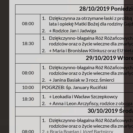
28/10/2019 Poniedzi
1.
Dziękczynna za otrzymane łaski z prośbą
08:00
lata i opiekę Matki Bożej dla rodziny Ga
2.
+ Rodzice Jan i Jadwiga
1.
Dziękczynno-błagalna Róż Różańcowych Ro
18:30
rodziców oraz o życie wieczne dla zmarły
2.
+ Maria i Bronisław Klinkusz oraz Elżbiet
29/10/2019 Wtor
1.
Dziękczynno-błagalna Róż Różańcowych Ro
08:00
rodziców oraz o życie wieczne dla zmarły
2.
+ Janina Basiak w 3 rocz. śmierci
10:00
POGRZEB: śp. January Ruciński
1.
+ Leokadia i Wacław Szczepkowcy
18:30
2.
+ Anna i Leon Arczyńscy, rodzice z obojga s
30/10/2019 Środ
1.
Dziękczynno-błagalna Róż Różańcowych Ro
rodziców oraz o życie wieczne dla zmarły
08:00
2. + Bracia Bogdan i Józef Bartniccy