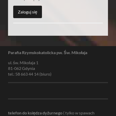
Parafia Rzymskokatolicka pw. Św. Mikołaja
ul. św. Mikołaja 1
81-062 Gdynia
tel.: 58 663 44 14 (biuro)
telefon do księdza dyżurnego
( tylko w spawach