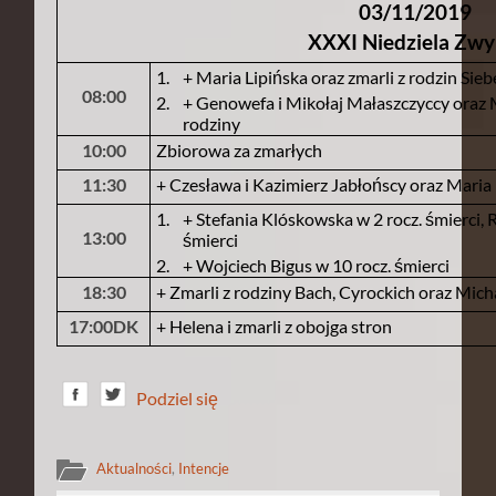
03/11/2019
XXXI Niedziela Zwy
1.
+ Maria Lipińska oraz zmarli z rodzin Siebe
08:00
2.
+ Genowefa i Mikołaj Małaszczyccy oraz M
rodziny
10:00
Zbiorowa za zmarłych
11:30
+ Czesława i Kazimierz Jabłońscy oraz Maria 
1.
+ Stefania Klóskowska w 2 rocz. śmierci, 
13:00
śmierci
2.
+ Wojciech Bigus w 10 rocz. śmierci
18:30
+ Zmarli z rodziny Bach, Cyrockich oraz Mich
17:00DK
+ Helena i zmarli z obojga stron
Podziel się
Aktualności
,
Intencje