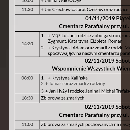
10:00
+ Janina Waloszczyk
11:30
+ Jan Czechowicz, brat Czesław oraz rodzice 
01/11/2019 Piąte
Cmentarz Parafialny przy ul. 
1.
+ Mąż Lucjan, rodzice z obojga stron, rod
Zygmunt, Katarzyna, Elżbieta, Roman
14:30
2.
+ Krystyna i Adam oraz zmarli z rodzin Ma
spoczywający na naszym cmentarzu para
02/11/2019 Sobo
Wspomnienie Wszystkich Wier
08:00
1.
+ Krystyna Kalińska
2. + Tomasz oraz zmarli z rodziny
3.
+ Jan Hyży i rodzice Janina i Michał Trafals
18:30
Zbiorowa za zmarłych
02/11/2019 Sobo
Cmentarz Parafialny przy ul. 
11:00
Zbiorowa za zmarłych pochowanych na nas