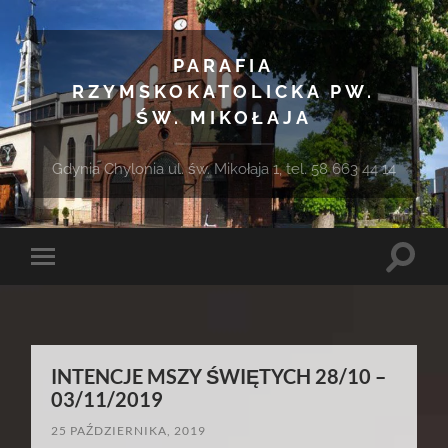
PARAFIA
RZYMSKOKATOLICKA PW.
ŚW. MIKOŁAJA
Gdynia Chylonia ul. św. Mikołaja 1, tel. 58 663 44 14
Toggle
Toggle
search
mobile
field
menu
INTENCJE MSZY ŚWIĘTYCH 28/10 –
03/11/2019
25 PAŹDZIERNIKA, 2019