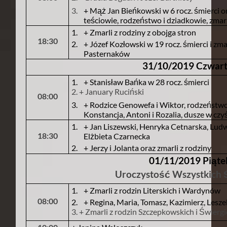
3.
+ Mąż Jan Bieńkowski w 6 rocz. śmierci o
teściowie, rodzeństwo i dziadkowie, zmar
1.
+ Zmarli z rodziny z obojga stron
18:30
2.
+ Józef Kozłowski w 19 rocz. śmierci i zma
Pasternaków
31/10/2019 Czwar
1.
+ Stanisław Bańka w 28 rocz. śmierci
2. + January Ruciński
08:00
3.
+ Rodzice Genowefa i Wiktor, rodzeństwo 
Konstancja, Antoni i Rozalia, dusze w czy
1.
+ Jan Liszewski, Henryka Cetnarska, Lud
18:30
Elżbieta Czarnecka
2.
+ Jerzy i Jolanta oraz zmarli z rodziny
01/11/2019 Piąte
Uroczystość Wszystkich 
1.
+ Zmarli z rodzin Literskich i Wardynów
08:00
2.
+ Regina, Maria, Tomasz, Kazimierz, Lesze
3. + Zmarli z rodzin Szczepkowskich i Świerg