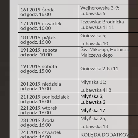
Wejherowska 3-9;
16 I 2019, środa
Lubawska 5
od godz. 16.00
Tczewska; Brodnicka
17 I 2019, czwartek
Lubawska 1 i 11
od godz. 16.00
Gniewska 5;
18 I 2019, piątek
od godz. 16.00
Lubawska 10
Św. Mikołaja; Hutnicza;
19 I 2019, sobota
od godz. 10.00
Malczewskiego
19 I 2019, sobota
Gniewska 2-8 i 11
od godz. 15.00
Młyńska 11;
20 I 2019, niedziela
od godz. 15.00
Lubawska 4 i 8
Młyńska 3;
21 I 2019, poniedziałek
od godz. 16.00
Lubawska 3
22 I 2019, wtorek
Młyńska 17
od godz. 16.00
Młyńska 25;
23 I 2019, środa
od godz. 16.00
Lubawska 13
24 I 2019, czwartek
KOLĘDA DODATKOWA
od godz. 16.00