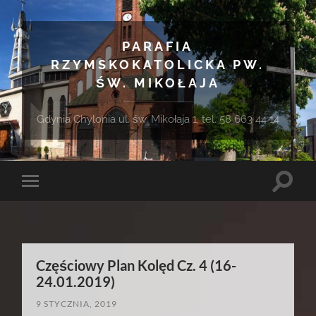
PARAFIA
RZYMSKOKATOLICKA PW.
ŚW. MIKOŁAJA
Gdynia Chylonia ul. św. Mikołaja 1, tel. 58 663 44 14
Toggle
Toggle
search
mobile
field
menu
Częściowy Plan Kolęd Cz. 4 (16-
24.01.2019)
9 STYCZNIA, 2019