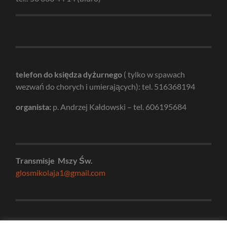
telefon do księdza dyżurnego
( tylko w spawach
wezwań do chorych i umierających): tel. 516368194
organista:
p. Andrzej Kałdowski – tel. 606195684
Transmisje Mszy Św.
glosmikolaja1@gmail.com