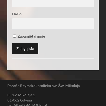
Hasło
Zapamiętaj mnie
Parafia Rzymskokatolicka pw. Św. Mikołaja
ul. św. Mikołaja 1
81-062 Gdynia
tel.: 58 663 44 14 (biuro)