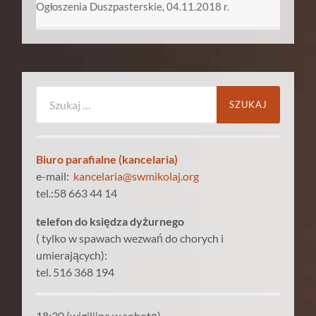
Ogłoszenia Duszpasterskie, 04.11.2018 r.
Szukaj:
Biuro parafialne (kancelaria)
e-mail:
kancelaria@swmikolaj.org
tel.:58 663 44 14
telefon do księdza dyżurnego
( tylko w spawach wezwań do chorych i
umierających):
tel. 516 368 194
18:30 (wigilijna w sobotę)