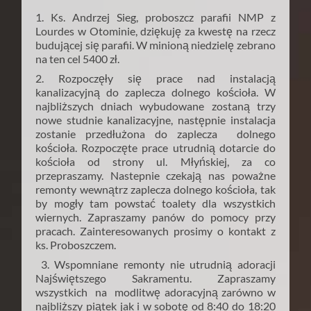
1. Ks. Andrzej Sieg, proboszcz parafii NMP z
Lourdes w Otominie,
dziękuję za kwestę na rzecz
budującej się parafii. W minioną niedzielę zebrano
na ten cel 5400 zł.
2. Rozpoczęły się prace nad instalacją
kanalizacyjną do zaplecza dolnego kościoła. W
najbliższych dniach wybudowane zostaną trzy
nowe studnie kanalizacyjne, następnie instalacja
zostanie przedłużona do zaplecza
dolnego
kościoła. Rozpoczęte prace utrudnią dotarcie do
kościoła od strony ul. Młyńskiej,
za co
przepraszamy. Nastepnie czekają nas poważne
remonty wewnątrz zaplecza dolnego kościoła, tak
by mogły tam powstać toalety dla wszystkich
wiernych. Zapraszamy panów do pomocy przy
pracach. Zainteresowanych prosimy o kontakt z
ks. Proboszczem.
3. Wspomniane remonty nie utrudnią adoracji
Najświętszego Sakramentu. Zapraszamy
wszystkich
na modlitwę adoracyjną zarówno w
najbliższy piątek jak i w sobotę od 8:40 do 18:20