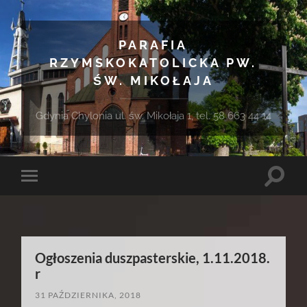
PARAFIA
RZYMSKOKATOLICKA PW.
ŚW. MIKOŁAJA
Gdynia Chylonia ul. św. Mikołaja 1, tel. 58 663 44 14
Toggle
Toggle
search
mobile
field
menu
Ogłoszenia duszpasterskie, 1.11.2018.
r
31 PAŹDZIERNIKA, 2018