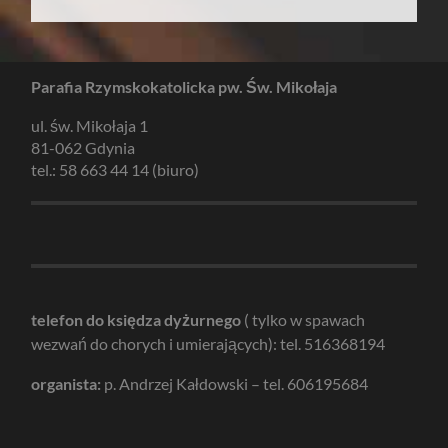
Parafia Rzymskokatolicka pw. Św. Mikołaja
ul. św. Mikołaja 1
81-062 Gdynia
tel.: 58 663 44 14 (biuro)
telefon do księdza dyżurnego
( tylko w spawach
wezwań do chorych i umierających): tel. 516368194
organista:
p. Andrzej Kałdowski – tel. 606195684