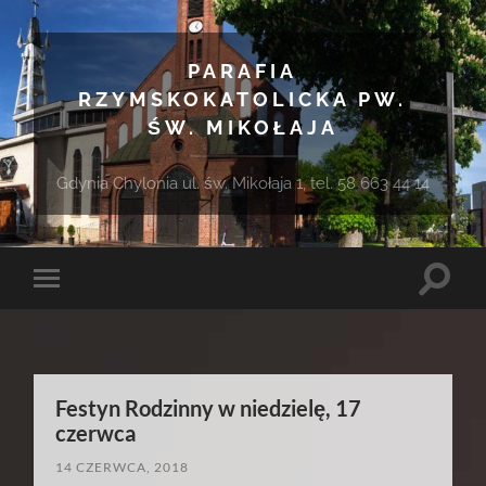
PARAFIA
RZYMSKOKATOLICKA PW.
ŚW. MIKOŁAJA
Gdynia Chylonia ul. św. Mikołaja 1, tel. 58 663 44 14
Toggle
Toggle
search
mobile
field
menu
Festyn Rodzinny w niedzielę, 17
czerwca
14 CZERWCA, 2018