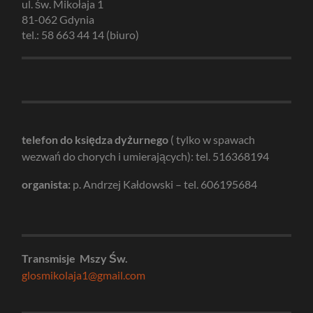
ul. św. Mikołaja 1
81-062 Gdynia
tel.: 58 663 44 14 (biuro)
telefon do księdza dyżurnego
( tylko w spawach
wezwań do chorych i umierających): tel. 516368194
organista:
p. Andrzej Kałdowski – tel. 606195684
Transmisje Mszy Św.
glosmikolaja1@gmail.com