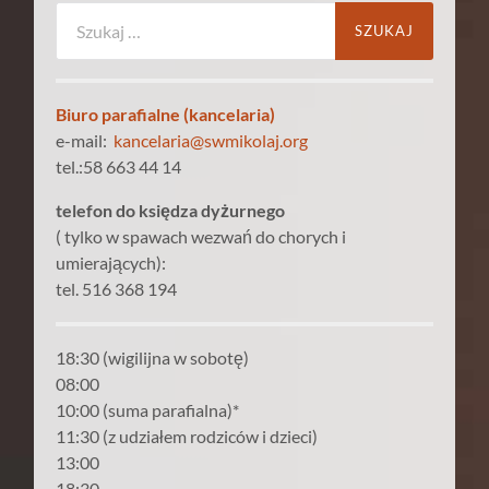
Szukaj:
Biuro parafialne (kancelaria)
e-mail:
kancelaria@swmikolaj.org
tel.:58 663 44 14
telefon do księdza dyżurnego
( tylko w spawach wezwań do chorych i
umierających):
tel. 516 368 194
18:30 (wigilijna w sobotę)
08:00
10:00 (suma parafialna)*
11:30 (z udziałem rodziców i dzieci)
13:00
18:30