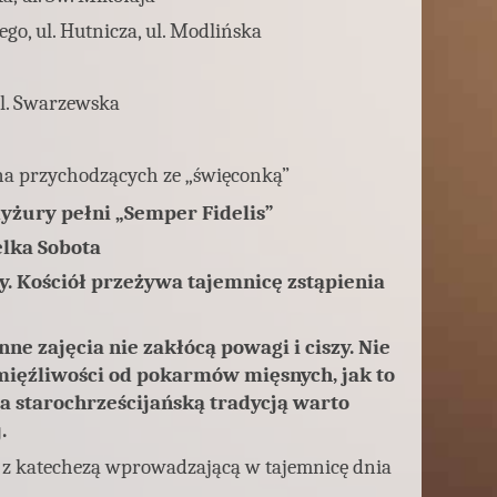
go, ul. Hutnicza, ul. Modlińska
ul. Swarzewska
lna przychodzących ze „święconką”
dyżury pełni „Semper Fidelis”
lka Sobota
zy. Kościół przeżywa tajemnicę zstąpienia
ne zajęcia nie zakłócą powagi i ciszy. Nie
ięźliwości od pokarmów mięsnych, jak to
 za starochrześcijańską tradycją warto
.
ń z katechezą wprowadzającą w tajemnicę dnia