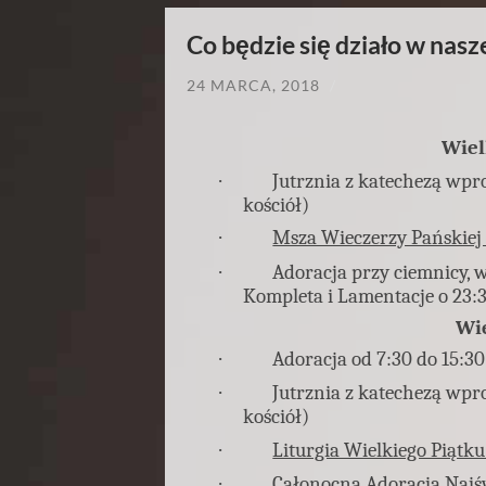
Co będzie się działo w nasz
24 MARCA, 2018
/
Wiel
·
Jutrznia z katechezą wpr
kościół)
·
Msza Wieczerzy Pańskiej 
·
Adoracja przy ciemnicy, w
Kompleta i Lamentacje o 23:
Wie
·
Adoracja od 7:30 do 15:30
·
Jutrznia z katechezą wpr
kościół)
·
Liturgia Wielkiego Piątku
·
Całonocna Adoracja Najś