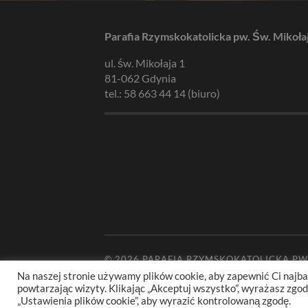
Parafia Rzymskokatolicka pw. Św. Mikoła
ul. św. Mikołaja 1
81-062 Gdynia
tel.: 58 663 44 14 (biuro)
© 2026
PARAFIA RZYMSKOKATOLICKA PW
Na naszej stronie używamy plików cookie, aby zapewnić Ci najba
powtarzając wizyty. Klikając „Akceptuj wszystko”, wyrażasz zg
„Ustawienia plików cookie”, aby wyrazić kontrolowaną zgodę.