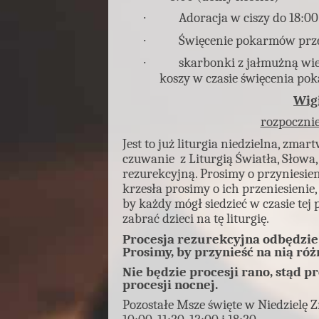
·
Adoracja w ciszy do 18:00
·
Święcenie pokarmów prze
·
skarbonki z jałmużną wie
koszy w czasie święcenia p
Wigi
rozpocznie
Jest to już liturgia niedzielna, zm
czuwanie z Liturgią Światła, Słowa,
rezurekcyjną. Prosimy o przyniesien
krzesła prosimy o ich przeniesienie
by każdy mógł siedzieć w czasie tej p
zabrać dzieci na tę liturgię.
Procesja rezurekcyjna odbędzie 
Prosimy, by przynieść na nią ró
Nie będzie procesji rano, stąd 
procesji nocnej.
Pozostałe Msze święte w Niedzielę 