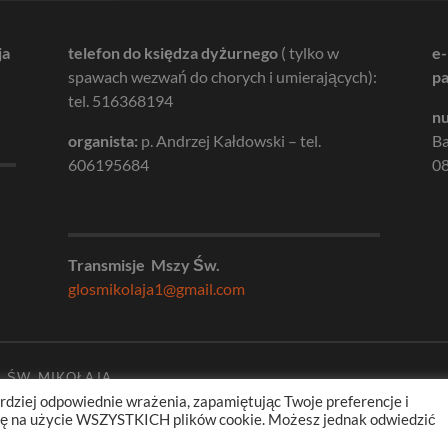
ja
telefon do księdza dyżurnego
( tylko w
e-
spawach wezwań do chorych i umierających):
pa
tel. 516368194
nu
organista:
p. Andrzej Kałdowski – tel.
B
606195684
08
Transmisje Mszy Św.
glosmikolaja1@gmail.com
. ŚW. MIKOŁAJA
rdziej odpowiednie wrażenia, zapamiętując Twoje preferencje i
odę na użycie WSZYSTKICH plików cookie. Możesz jednak odwiedzić