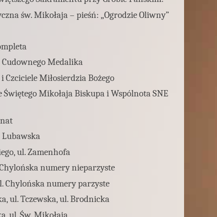
czna św. Mikołaja – pieśń: „Ogrodzie Oliwny”
ompleta
ie Cudownego Medalika
i Czciciele Miłosierdzia Bożego
e Świętego Mikołaja Biskupa i Wspólnota SNE
enat
l. Lubawska
iego, ul. Zamenhofa
l. Chylońska numery nieparzyste
ul. Chylońska numery parzyste
a, ul. Tczewska, ul. Brodnicka
a, ul. Św. Mikołaja