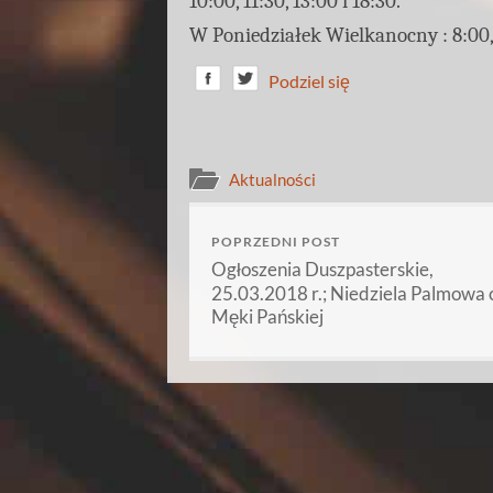
10:00, 11:30, 13:00 i 18:30.
W Poniedziałek Wielkanocny : 8:00, 1
Podziel się
Aktualności
POPRZEDNI POST
Ogłoszenia Duszpasterskie,
25.03.2018 r.; Niedziela Palmowa c
Męki Pańskiej