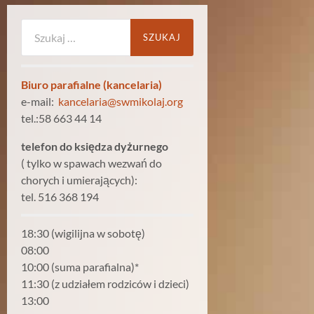
Szukaj:
Biuro parafialne (kancelaria)
e-mail:
kancelaria@swmikolaj.org
tel.:58 663 44 14
telefon do księdza dyżurnego
( tylko w spawach wezwań do
chorych i umierających):
tel. 516 368 194
18:30 (wigilijna w sobotę)
08:00
10:00 (suma parafialna)*
11:30 (z udziałem rodziców i dzieci)
13:00