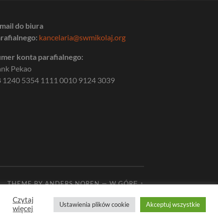
mail do biura
rafialnego:
kancelaria@swmikolaj.org
mer konta parafialnego:
ank Pekao
 1240 5354 1111 0010 9124 3039
THEME BY
ANDERS NOREN
—
W GÓRĘ ↑
Czytaj
Ustawienia plików cookie
Akceptuj wszystkie
więcej