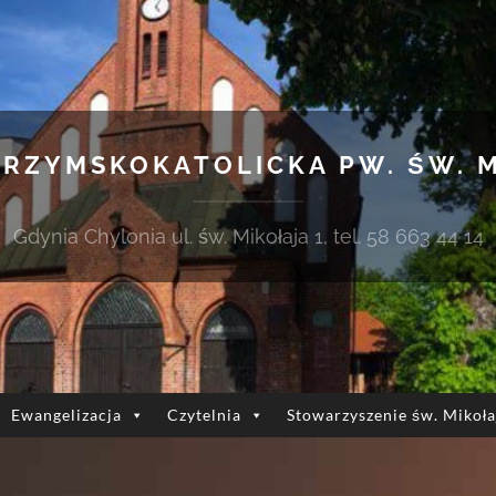
 RZYMSKOKATOLICKA PW. ŚW. 
Gdynia Chylonia ul. św. Mikołaja 1, tel. 58 663 44 14
Ewangelizacja
Czytelnia
Stowarzyszenie św. Mikoła