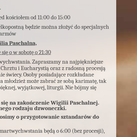
.
d kościołem od 11:00 do 15:00
lkopostną będzie można złożyć do specjalnych
okarmów
lia Paschalna,
 się o w sobotę o 21:30
artwychwstania. Zapraszamy na najpiękniejsze
 Chrztu i Eucharystią oraz z radosną procesją
ie świecy. Osoby posiadające rozkładane
, a młodzież może zabrać ze sobą karimatę, tak
ięknej, wyjątkowej, liturgii. Nie bójmy się
się na zakończenie Wigilii Paschalnej.
żnego rodzaju dzwoneczki.
prosimy o przygotowanie sztandarów do
Zmartwychwstania będą o 6:00 (bez procesji),