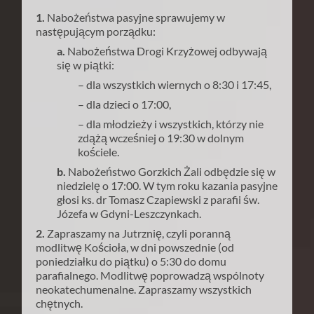
1.
Nabożeństwa pasyjne sprawujemy w
następującym porządku:
a.
Nabożeństwa Drogi Krzyżowej odbywają
się w piątki:
– dla wszystkich wiernych o 8:30 i 17:45,
– dla dzieci o 17:00,
– dla młodzieży i wszystkich, którzy nie
zdążą wcześniej o 19:30 w dolnym
kościele.
b.
Nabożeństwo Gorzkich Żali odbędzie się w
niedzielę o 17:00. W tym roku kazania pasyjne
głosi ks. dr Tomasz Czapiewski z parafii św.
Józefa w Gdyni-Leszczynkach.
2.
Zapraszamy na Jutrznię, czyli poranną
modlitwę Kościoła, w dni powszednie (od
poniedziałku do piątku) o 5:30 do domu
parafialnego. Modlitwę poprowadzą wspólnoty
neokatechumenalne. Zapraszamy wszystkich
chętnych.