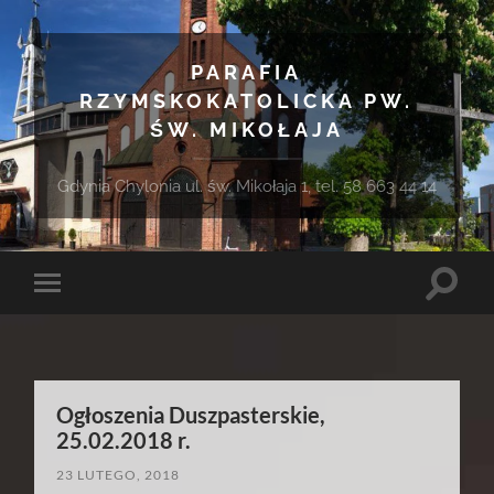
PARAFIA
RZYMSKOKATOLICKA PW.
ŚW. MIKOŁAJA
Gdynia Chylonia ul. św. Mikołaja 1, tel. 58 663 44 14
Toggle
Toggle
search
mobile
field
menu
Ogłoszenia Duszpasterskie,
25.02.2018 r.
23 LUTEGO, 2018