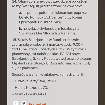
14.
Ofiary zbierane do puszek, dzisiaj po każdej
Mszy Świętej, są przeznaczone na dwa cele:
a.
na pomoc polskim misjonarzom poprzez
Dzieło Pomocy „Ad Gentes” przy Komisji
Episkopatu Polski ds. Misji.
b.
na wyjazd chylońskiej młodzieży na
Światowe Dni Młodych w Panamie.
15.
Szkoły Salezjańskie w Rumi serdecznie
zapraszają w sobotę, 3 marca, w godz. 9:00 –
12:00, na Dzień Otwartych Drzwi. W tym roku
planowany jest nabór do klas. IV i VII nowej
Salezjańskiej Szkoły Podstawowej oraz do Liceum
Ogólnokształcącego. Bliższe informacje znajdują
się na plakatach.
Spośród parafian w minionych dniach zmarli:
+ Ludwika Jarzyńska, lat 90;
+ Halina Mazur, lat 73;
+ Marek Górski, lat 60.
Podziel się