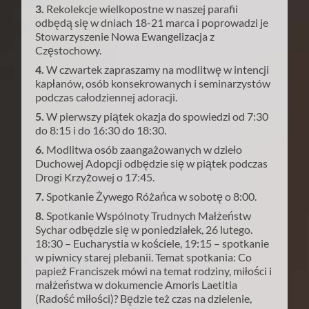
3.
Rekolekcje wielkopostne w naszej parafii
odbędą się w dniach 18-21 marca i poprowadzi je
Stowarzyszenie Nowa Ewangelizacja z
Częstochowy.
4.
W czwartek zapraszamy na modlitwę w intencji
kapłanów, osób konsekrowanych i seminarzystów
podczas całodziennej adoracji.
5.
W pierwszy piątek okazja do spowiedzi od 7:30
do 8:15 i do 16:30 do 18:30.
6.
Modlitwa osób zaangażowanych w dzieło
Duchowej Adopcji odbędzie się w piątek podczas
Drogi Krzyżowej o 17:45.
7.
Spotkanie Żywego Różańca w sobotę o 8:00.
8.
Spotkanie Wspólnoty Trudnych Małżeństw
Sychar odbędzie się w poniedziałek, 26 lutego.
18:30 – Eucharystia w kościele, 19:15 – spotkanie
w piwnicy starej plebanii. Temat spotkania: Co
papież Franciszek mówi na temat rodziny, miłości i
małżeństwa w dokumencie Amoris Laetitia
(Radość miłości)? Będzie też czas na dzielenie,