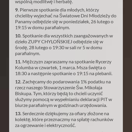
wspólną modlitwę i herbatę.
9.
Pierwsze spotkanie dla młodych, którzy
chcieliby wyjechać na Światowe Dni Młodzieży do
Panamy odbędzie się w poniedziałek, 26 lutego o
19:15 w domu parafialnym.
10.
Spotkanie dla wszystkich zaangażowanych w
dzieło ZUPY CHYLOŃSKIEJ odbędzie się w
środę, 28 lutego o 19:30 w sali nr 5 w domu
parafialnym.
11.
Mężczyzn zapraszamy na spotkanie Rycerzy
Kolumba w czwartek, 1 marca. Msza święta o
18:30 a następnie spotkanie o 19:15 na plebanii.
12.
Zachęcamy do podarowania 1% podatku na
rzecz naszego Stowarzyszenie Św. Mikołaja
Biskupa. Tym, którzy będą to chcieli uczynić
służymy pomocą w wypełnianiu deklaracji PIT w
biurze parafialnym w godzinach urzędowania.
13.
Serdecznie dziękujemy za ofiary złożone na
kolektę, które przeznaczmy na spłatę rachunków
za ogrzewanie i elektryczność.