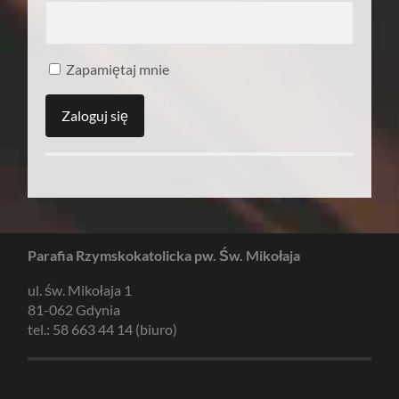
Zapamiętaj mnie
Parafia Rzymskokatolicka pw. Św. Mikołaja
ul. św. Mikołaja 1
81-062 Gdynia
tel.: 58 663 44 14 (biuro)