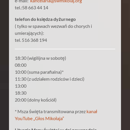
e-mail:
kancelaria@swmikolaj.org
tel.:58 663 44 14
telefon do księdza dyżurnego
( tylko w spawach wezwań do chorych i
umierających):
tel. 516 368 194
18:30 (wigilijna w sobotę)
08:00
10:00 (suma parafialna)*
11:30 (z udziałem rodziców i dzieci)
13:00
18:30
20:00 (dolny kościół)
* Msza święta transmitowana przez
kanał
YouTube „Głos Mikołaja”
Liturgia Mszy świętej w dni powszednie