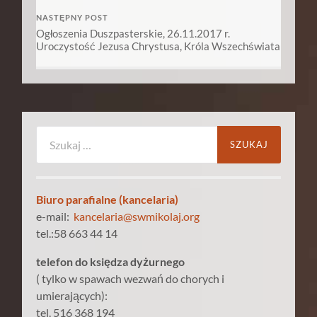
NASTĘPNY POST
Ogłoszenia Duszpasterskie, 26.11.2017 r.
Uroczystość Jezusa Chrystusa, Króla Wszechświata
Szukaj:
Biuro parafialne (kancelaria)
e-mail:
kancelaria@swmikolaj.org
tel.:58 663 44 14
telefon do księdza dyżurnego
( tylko w spawach wezwań do chorych i
umierających):
tel. 516 368 194