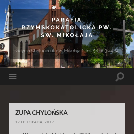
PARAFIA
RZYMSKOKATOLICKA PW.
ŚW. MIKOŁAJA
Gdynia Chylonia ul. św. Mikołaja 1, tel. 58 663 44 14
Toggle
Toggle
search
mobile
field
menu
ZUPA CHYLOŃSKA
17 LISTOPADA, 2017