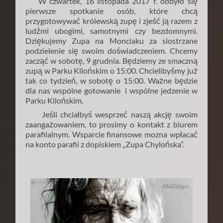
W czwartek, 16 listopada 2017 r. odbyło się
pierwsze spotkanie osób, które chcą
przygotowywać królewską zupę i zjeść ją razem z
ludźmi ubogimi, samotnymi czy bezdomnymi.
Dziękujemy Zupa na Monciaku za siostrzane
podzielenie się swoim doświadczeniem. Chcemy
zacząć w sobotę, 9 grudnia. Będziemy ze smaczną
zupą w Parku Kilońskim o 15:00. Chcielibyśmy już
tak co tydzień, w sobotę o 15:00. Ważne będzie
dla nas wspólne gotowanie i wspólne jedzenie w
Parku Kilońskim.
Jeśli chciałbyś wesprzeć naszą akcję swoim
zaangażowaniem, to prosimy o kontakt z biurem
parafilalnym. Wsparcie finansowe mozna wpłacać
na konto parafii z dopiskiem „Zupa Chylońska”.