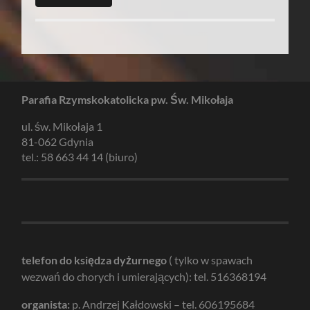
Parafia Rzymskokatolicka pw. Św. Mikołaja
ul. św. Mikołaja 1
81-062 Gdynia
tel.: 58 663 44 14 (biuro)
telefon do księdza dyżurnego
( tylko w spawach
wezwań do chorych i umierających): tel. 516368194
organista:
p. Andrzej Kałdowski – tel. 606195684