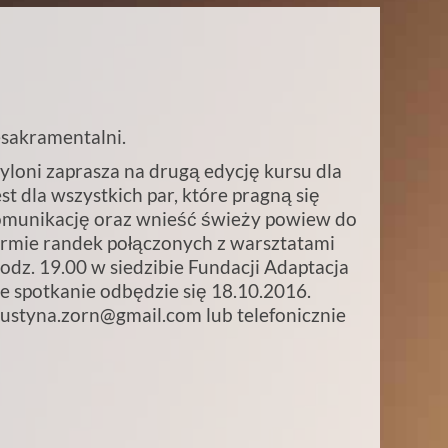
esakramentalni.
yloni zaprasza na drugą edycję kursu dla
t dla wszystkich par, które pragną się
komunikację oraz wnieść świeży powiew do
ormie randek połączonych z warsztatami
odz. 19.00 w siedzibie Fundacji Adaptacja
ze spotkanie odbędzie się 18.10.2016.
justyna.zorn@gmail.com lub telefonicznie