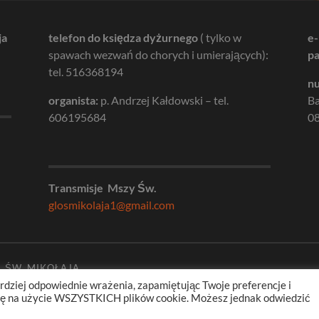
ja
telefon do księdza dyżurnego
( tylko w
e-
spawach wezwań do chorych i umierających):
pa
tel. 516368194
nu
organista:
p. Andrzej Kałdowski – tel.
B
606195684
08
Transmisje Mszy Św.
glosmikolaja1@gmail.com
. ŚW. MIKOŁAJA
rdziej odpowiednie wrażenia, zapamiętując Twoje preferencje i
odę na użycie WSZYSTKICH plików cookie. Możesz jednak odwiedzić