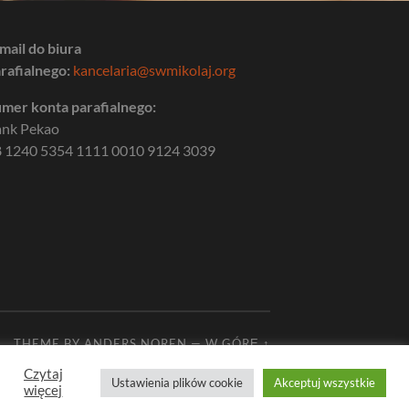
mail do biura
rafialnego:
kancelaria@swmikolaj.org
mer konta parafialnego:
ank Pekao
 1240 5354 1111 0010 9124 3039
THEME BY
ANDERS NOREN
—
W GÓRĘ ↑
Czytaj
Ustawienia plików cookie
Akceptuj wszystkie
więcej