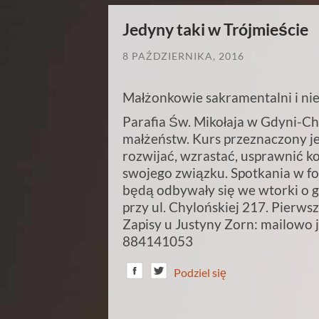
Jedyny taki w Trójmieście
8 PAŹDZIERNIKA, 2016
/
Małżonkowie sakramentalni i ni
Parafia Św. Mikołaja w Gdyni-Ch
małżeństw. Kurs przeznaczony jes
rozwijać, wzrastać, usprawnić 
swojego związku. Spotkania w f
będą odbywały się we wtorki o g
przy ul. Chylońskiej 217. Pierws
Zapisy u Justyny Zorn: mailowo 
884141053
Podziel się