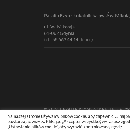
Parafia Rzymskokatolicka pw. Św. Mikoła
ul. św. Mikołaja 1
81-062 Gdynia
tel.: 58 663 44 14 (biuro)
© 2026
PARAFIA RZYMSKOKATOLICKA PW
Na naszej stronie używamy plików cookie, aby zapewnić Ci najba
powtarzając wizyty. Klikając „Akceptuj wszystko”, wyrażasz zg
„Ustawienia plików cookie”, aby wyrazić kontrolowaną zgodę.