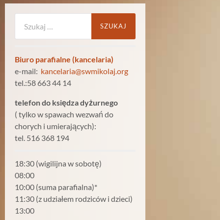
Szukaj:
Biuro parafialne (kancelaria)
e-mail:
kancelaria@swmikolaj.org
tel.:58 663 44 14
telefon do księdza dyżurnego
( tylko w spawach wezwań do
chorych i umierających):
tel. 516 368 194
18:30 (wigilijna w sobotę)
08:00
10:00 (suma parafialna)*
11:30 (z udziałem rodziców i dzieci)
13:00