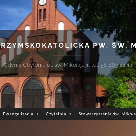
 RZYMSKOKATOLICKA PW. ŚW. 
Gdynia Chylonia ul. św. Mikołaja 1, tel. 58 663 44 14
Ewangelizacja
Czytelnia
Stowarzyszenie św. Mikoła