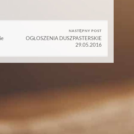
NASTĘPNY POST
ie
OGŁOSZENIA DUSZPASTERSKIE
29.05.2016