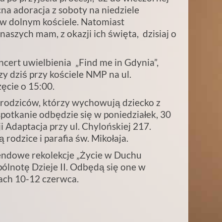
na adoracja z soboty na niedziele
 w dolnym kościele. Natomiast
aszych mam, z okazji ich święta, dzisiaj o
cert uwielbienia „Find me in Gdynia”,
zy dziś przy kościele NMP na ul.
ęcie o 15:00.
a rodziców, którzy wychowują dziecko z
potkanie odbędzie się w poniedziałek, 30
 Adaptacja przy ul. Chylońskiej 217.
rodzice i parafia św. Mikołaja.
endowe rekolekcje „Życie w Duchu
lnotę Dzieje II. Odbędą się one w
ach 10-12 czerwca.