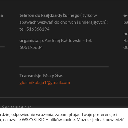
ja
telefon do księdza dyżurnego
( tylko w
e-
spawach wezwań do chorych i umierających):
pa
tel. 516368194
nu
organista:
p. Andrzej Kałdowski – tel.
B
606195684
08
Transmisje Mszy Św.
glosmikolaja1@gmail.com
. ŚW. MIKOŁAJA
rdziej odpowiednie wrażenia, zapamiętując Twoje preferencje i
odę na użycie WSZYSTKICH plików cookie. Możesz jednak odwiedzić