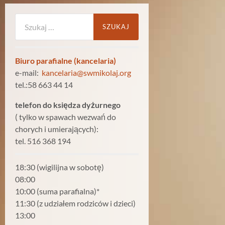
Szukaj:
Biuro parafialne (kancelaria)
e-mail:
kancelaria@swmikolaj.org
tel.:58 663 44 14
telefon do księdza dyżurnego
( tylko w spawach wezwań do
chorych i umierających):
tel. 516 368 194
18:30 (wigilijna w sobotę)
08:00
10:00 (suma parafialna)*
11:30 (z udziałem rodziców i dzieci)
13:00