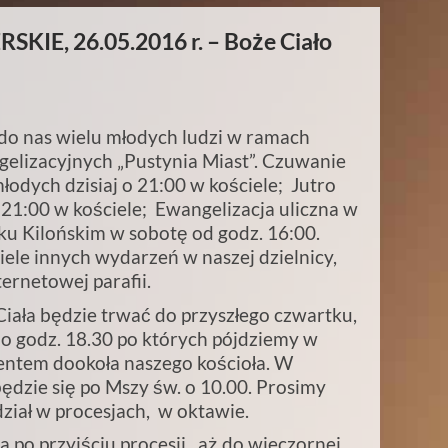
E, 26.05.2016 r. – Boże Ciało
 do nas wielu młodych ludzi w ramach
gelizacyjnych „Pustynia Miast”. Czuwanie
dych dzisiaj o 21:00 w kościele; Jutro
 21:00 w kościele; Ewangelizacja uliczna w
ku Kilońskim w sobotę od godz. 16:00.
ele innych wydarzeń w naszej dzielnicy,
ternetowej parafii.
iała będzie trwać do przyszłego czwartku,
o godz. 18.30 po których pójdziemy w
entem dookoła naszego kościoła. W
będzie się po Mszy św. o 10.00. Prosimy
ział w procesjach, w oktawie.
a po przyjściu procesji, aż do wieczornej