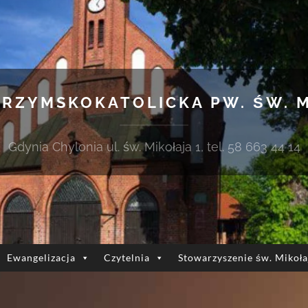
 RZYMSKOKATOLICKA PW. ŚW. 
Gdynia Chylonia ul. św. Mikołaja 1, tel. 58 663 44 14
Ewangelizacja
Czytelnia
Stowarzyszenie św. Mikoła