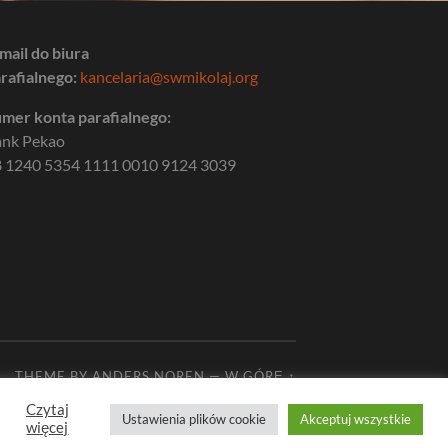
mail do biura
rafialnego:
kancelaria@swmikolaj.org
mer konta parafialnego:
ank Pekao
 1240 5354 1111 0010 9124 3039
THEME BY
ANDERS NOREN
—
W GÓRĘ ↑
Czytaj
Ustawienia plików cookie
Akceptuj wszystkie
więcej