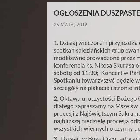
OGŁOSZENIA DUSZPASTERSKI
25 MAJA, 2016
/
1. Dzisiaj wieczorem przyjeżdża
spotkań salezjańskich grup ewan
modlitewne prowadzone przez mło
konferencja ks. Nikosa Skurasa o
sobotę od 11:30; Koncert w Par
Spotkaniu towarzyszyć będzie wi
szczegóły na plakacie i stronie in
2. Oktawa uroczystości Bożego C
dlatego zapraszamy na Msze św. 
procesji z Najświętszym Sakram
najbliższą niedzielę procesja od
wszystkich wiernych o czynny ud
3. Dzisiaj, w Boże Ciało, adoracj