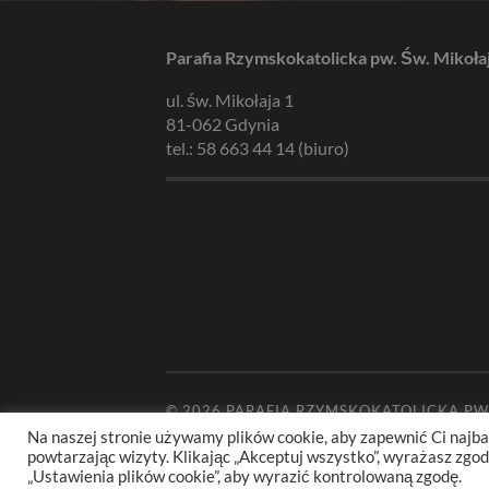
Parafia Rzymskokatolicka pw. Św. Mikoła
ul. św. Mikołaja 1
81-062 Gdynia
tel.: 58 663 44 14 (biuro)
© 2026
PARAFIA RZYMSKOKATOLICKA PW
Na naszej stronie używamy plików cookie, aby zapewnić Ci najba
powtarzając wizyty. Klikając „Akceptuj wszystko”, wyrażasz zg
„Ustawienia plików cookie”, aby wyrazić kontrolowaną zgodę.