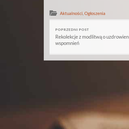
Aktualności
,
Ogłoszenia
POPRZEDNI POST
Rekolekcje z modlitwą o uzdrowien
wspomnień