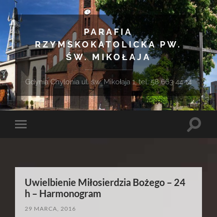
PARAFIA
RZYMSKOKATOLICKA PW.
ŚW. MIKOŁAJA
Gdynia Chylonia ul. św. Mikołaja 1, tel. 58 663 44 14
Toggle
Toggle
search
mobile
field
menu
Uwielbienie Miłosierdzia Bożego – 24
h – Harmonogram
29 MARCA, 2016