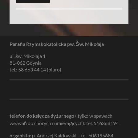
Parafia Rzymskokatolicka pw. Św. Mikołaja
ul. św. Mikołaja 1
81-062 Gdynia
tel.: 58 663 44 14 (biuro)
telefon do księdza dyżurnego
( tylko w spawach
wezwań do chorych i umierających): tel. 516368194
organista:
p. Andrzej Kałdowski – tel. 606195684