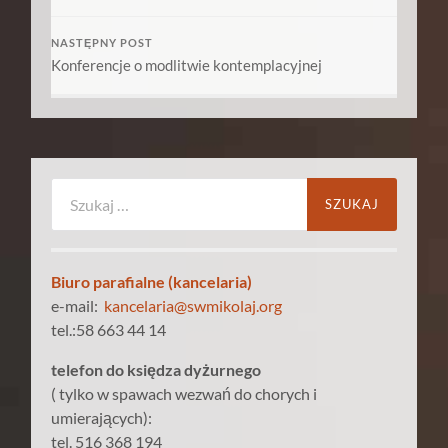
NASTĘPNY POST
Konferencje o modlitwie kontemplacyjnej
Szukaj:
Biuro parafialne (kancelaria)
e-mail:
kancelaria@swmikolaj.org
tel.:58 663 44 14
telefon do księdza dyżurnego
( tylko w spawach wezwań do chorych i
umierających):
tel. 516 368 194