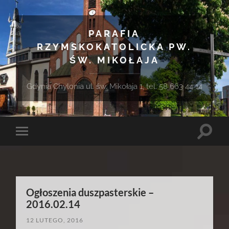
PARAFIA
RZYMSKOKATOLICKA PW.
ŚW. MIKOŁAJA
Gdynia Chylonia ul. św. Mikołaja 1, tel. 58 663 44 14
Toggle
Toggle
search
mobile
field
menu
Ogłoszenia duszpasterskie –
2016.02.14
12 LUTEGO, 2016