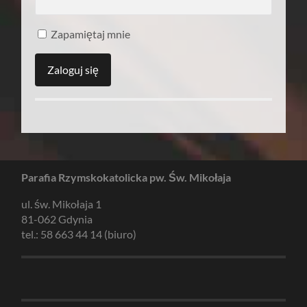
Zapamiętaj mnie
Parafia Rzymskokatolicka pw. Św. Mikołaja
ul. św. Mikołaja 1
81-062 Gdynia
tel.: 58 663 44 14 (biuro)