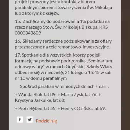
projekt proszony jest o kontakt z biurem
parafialnym, biurem stowarzyszenia św. Mikołaja
lub z którymś z księży.
15. Zachęcamy do podarowania 1% podatku na
rzecz naszego Stow. Św. Mikołaja Biskupa. KRS
0000343609
16. Składamy serdeczne podziękowanie za ofiary
przeznaczone na cele remontowo-inwestycyjne.
17. Spotkanie dla wszystkich, ktorzy podjeli
formację na podstawie podręcznika „Seminarium
odnowy wiary” w ramach Gdyńskiej Szkoły Wiary
odbedzie się w niedzielę, 21 lutego o 15:45 w sali
nr 10 w domu parafialnym
Spośród parafian w minionych dniach zmarli:
+ Wanda Blok, lat 89; + Maria Zysk, lat 76; +
Krystyna Jaskulke, lat 68;
+ Piotr Bęben, lat 55; + Henryk Osiński, lat 69.
Podziel się