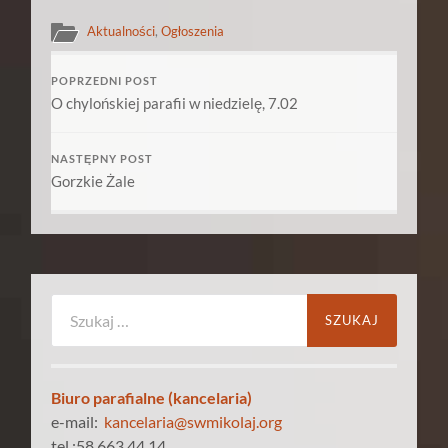
Aktualności
,
Ogłoszenia
POPRZEDNI POST
O chylońskiej parafii w niedzielę, 7.02
NASTĘPNY POST
Gorzkie Żale
Szukaj:
Biuro parafialne (kancelaria)
e-mail:
kancelaria@swmikolaj.org
tel.:58 663 44 14