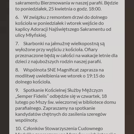
sakramentu Bierzmowania w naszej parafii. Będzie
to poniedziałek, 25 kwietnia o godz. 18:00.
6. W związku z remontem drzwi do dolnego
kościoła w poniedziałek i wtorek wejście do
kaplicy Adoracji Najświętszego Sakramentu od
ulicy Młyńskiej.
7. Skarbonki na jałmużnę wielkopostną są
wyłożone przy wyjściu z kościoła. Ofiary
przeznaczone będą w całości na wakacje letnie dla
dzieci z najuboższych rodzin naszej parafii.
8. Wspólnota SNE Magnificat zaprasza na
modlitwę uwielbienia we wtorek o 19:15 do
dolnego kościoła.
9. Spotkanie Kościelnej Służby Mężczyzn
„Semper Fidelis” odbędzie się w czwartek, 18
lutego po Mszy św. wieczornej w bibliotece domu
parafialnego. Zapraszamy na spotkanie
kandydatów chętnych do zasilenia szeregów
wspólnoty.
10. Członków Stowarzyszenia Cudownego