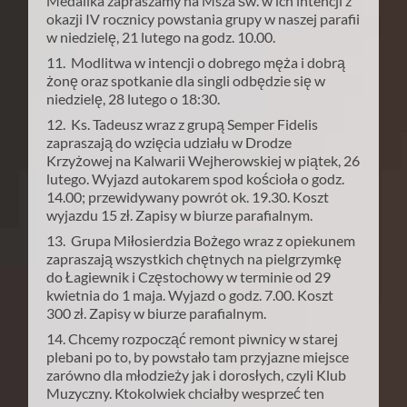
Medalika zapraszamy na Msza św. w ich intencji z
okazji IV rocznicy powstania grupy w naszej parafii
w niedzielę, 21 lutego na godz. 10.00.
11. Modlitwa w intencji o dobrego męża i dobrą
żonę oraz spotkanie dla singli odbędzie się w
niedzielę, 28 lutego o 18:30.
12. Ks. Tadeusz wraz z grupą Semper Fidelis
zapraszają do wzięcia udziału w Drodze
Krzyżowej na Kalwarii Wejherowskiej w piątek, 26
lutego. Wyjazd autokarem spod kościoła o godz.
14.00; przewidywany powrót ok. 19.30. Koszt
wyjazdu 15 zł. Zapisy w biurze parafialnym.
13. Grupa Miłosierdzia Bożego wraz z opiekunem
zapraszają wszystkich chętnych na pielgrzymkę
do Łagiewnik i Częstochowy w terminie od 29
kwietnia do 1 maja. Wyjazd o godz. 7.00. Koszt
300 zł. Zapisy w biurze parafialnym.
14. Chcemy rozpocząć remont piwnicy w starej
plebani po to, by powstało tam przyjazne miejsce
zarówno dla młodzieży jak i dorosłych, czyli Klub
Muzyczny. Ktokolwiek chciałby wesprzeć ten