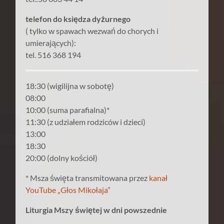
telefon do księdza dyżurnego
( tylko w spawach wezwań do chorych i
umierających):
tel. 516 368 194
18:30 (wigilijna w sobotę)
08:00
10:00 (suma parafialna)*
11:30 (z udziałem rodziców i dzieci)
13:00
18:30
20:00 (dolny kościół)
* Msza święta transmitowana przez
kanał
YouTube „Głos Mikołaja”
Liturgia Mszy świętej w dni powszednie