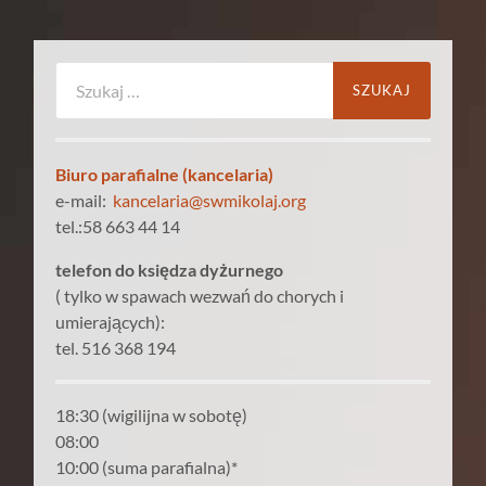
Szukaj:
Biuro parafialne (kancelaria)
e-mail:
kancelaria@swmikolaj.org
tel.:58 663 44 14
telefon do księdza dyżurnego
( tylko w spawach wezwań do chorych i
umierających):
tel. 516 368 194
18:30 (wigilijna w sobotę)
08:00
10:00 (suma parafialna)*