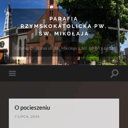
PARAFIA
RZYMSKOKATOLICKA PW.
ŚW. MIKOŁAJA
Gdynia Chylonia ul. św. Mikołaja 1, tel. 58 663 44 14
Toggle
Toggle
search
mobile
field
menu
O pocieszeniu
7 LIPCA, 2026