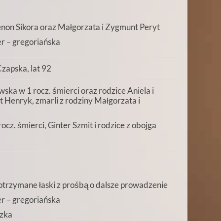
enon Sikora oraz Małgorzata i Zygmunt Peryt
r – gregoriańska
zapska, lat 92
ka w 1 rocz. śmierci oraz rodzice Aniela i
 Henryk, zmarli z rodziny Małgorzata i
cz. śmierci, Ginter Szmit i rodzice z obojga
trzymane łaski z prośbą o dalsze prowadzenie
r – gregoriańska
zka