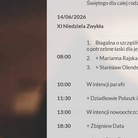
Świętego dla całej rod
14/06/2026
XI Niedziela Zwykła
1. Błagalna o szczęśli
o potrzebne łaski dla je
08:00
2. + Marianna Rajska
3. + Stanisław Olende
10:00
W intencji parafii
11:30
+ Dziadkowie Polaszk i
13:00
W intencji nowoochrz
18:30
+ Zbigniew Data