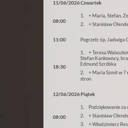
11/06/2026 Czwartek
1. + Maria, Stefan, Z
08:00
2. + Stanisław Olende
11:00
Pogrzeb: śp. Jadwiga C
1. + Teresa Walaszkows
Stefan Kankowscy, brat
Edmund Szróbka
18:30
2. + Maria Szmit w 7 ro
stron
12/06/2026 Piątek
1. Podziękowanie za o
2. + Stanisław Olende
08:00
3. + Włodzimierz Res