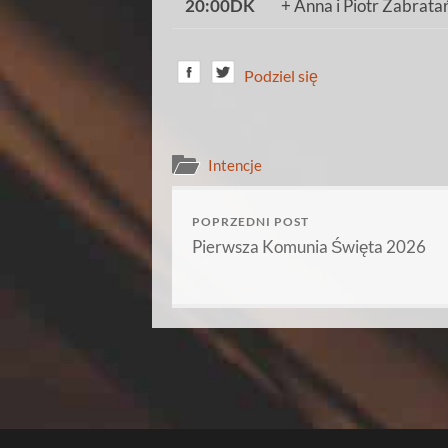
20:00DK
+ Anna i Piotr Zabrata
Podziel się
Intencje
POPRZEDNI POST
Pierwsza Komunia Święta 2026