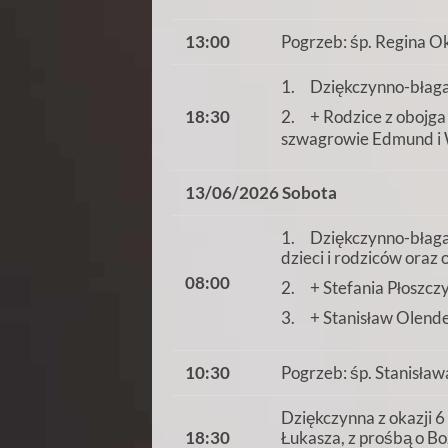
13:00
Pogrzeb: śp. Regina Okr
1. Dziękczynno-błagaln
2. + Rodzice z obojga
18:30
szwagrowie Edmund i W
13/06/2026 Sobota
1. Dziękczynno-błaga
dzieci i rodziców oraz
08:00
2. + Stefania Płoszczy
3. + Stanisław Olende
10:30
Pogrzeb: śp. Stanisława
Dziękczynna z okazji 
18:30
Łukasza, z prośbą o B