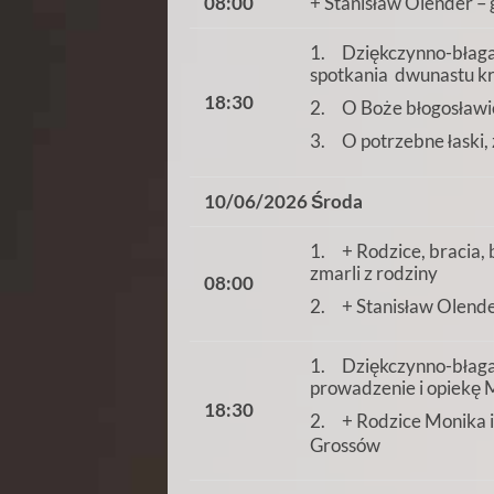
08:00
+ Stanisław Olender –
1. Dziękczynno-błagal
spotkania dwunastu kr
18:30
2. O Boże błogosławie
3. O potrzebne łaski, 
10/06/2026 Środa
1. + Rodzice, bracia, b
zmarli z rodziny
08:00
2. + Stanisław Olende
1. Dziękczynno-błagaln
prowadzenie i opiekę Ma
18:30
2. + Rodzice Monika i F
Grossów