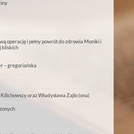
ziny
wą operację i pełny powrót do zdrowia Moniki i
j bliskich
r – gregoriańska
 Kilichowscy oraz Władysława Zajlo (ona)
czonych