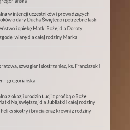
 gregoriańska
na w intencji uczestników i prowadzących
oków o dary Ducha Świętego i potrzebne łaski
ństwo i opiekę Matki Bożej dla Doroty
zgodę, wiarę dla całej rodziny Marka
ratowa, szwagier i siostrzeniec, ks. Franciszek i
r – gregoriańska
a z okazji urodzin Łucji z prośbą o Boże
tki Najświętszej dla Jubilatki i całej rodziny
eliks siostry i bracia oraz krewni z rodziny