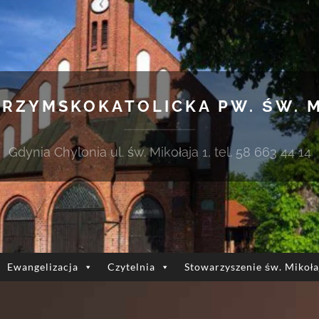
 RZYMSKOKATOLICKA PW. ŚW. 
Gdynia Chylonia ul. św. Mikołaja 1, tel. 58 663 44 14
Ewangelizacja
Czytelnia
Stowarzyszenie św. Mikoła