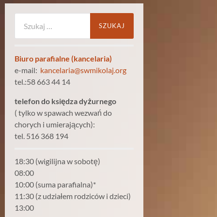
Szukaj:
Biuro parafialne (kancelaria)
e-mail:
kancelaria@swmikolaj.org
tel.:58 663 44 14
telefon do księdza dyżurnego
( tylko w spawach wezwań do
chorych i umierających):
tel. 516 368 194
18:30 (wigilijna w sobotę)
08:00
10:00 (suma parafialna)*
11:30 (z udziałem rodziców i dzieci)
13:00