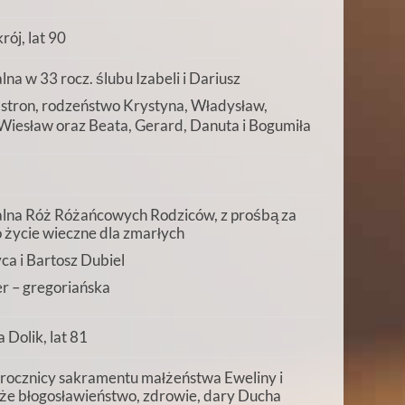
ój, lat 90
a w 33 rocz. ślubu Izabeli i Dariusz
 stron, rodzeństwo Krystyna, Władysław,
iesław oraz Beata, Gerard, Danuta i Bogumiła
lna Róż Różańcowych Rodziców, z prośbą za
 o życie wieczne dla zmarłych
ca i Bartosz Dubiel
r – gregoriańska
 Dolik, lat 81
6 rocznicy sakramentu małżeństwa Eweliny i
oże błogosławieństwo, zdrowie, dary Ducha