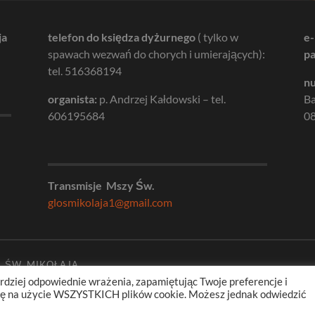
ja
telefon do księdza dyżurnego
( tylko w
e-
spawach wezwań do chorych i umierających):
pa
tel. 516368194
nu
organista:
p. Andrzej Kałdowski – tel.
B
606195684
08
Transmisje Mszy Św.
glosmikolaja1@gmail.com
. ŚW. MIKOŁAJA
rdziej odpowiednie wrażenia, zapamiętując Twoje preferencje i
odę na użycie WSZYSTKICH plików cookie. Możesz jednak odwiedzić