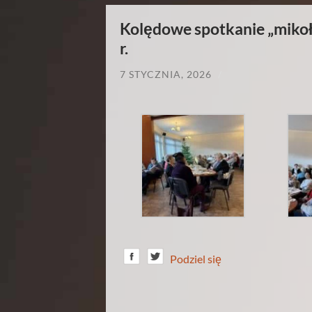
Kolędowe spotkanie „mikoł
r.
7 STYCZNIA, 2026
/
Podziel się