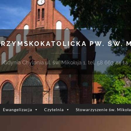
 RZYMSKOKATOLICKA PW. ŚW. 
Gdynia Chylonia ul. św. Mikołaja 1, tel. 58 663 44 14
Ewangelizacja
Czytelnia
Stowarzyszenie św. Mikoła