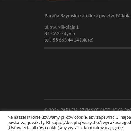
Parafia Rzymskokatolicka pw. Św. Mikoła
ul. św. Mikołaja 1
81-062 Gdynia
tel.: 58 663 44 14 (biuro)
© 2026
PARAFIA RZYMSKOKATOLICKA PW
Na naszej stronie używamy plików cookie, aby zapewnić Ci najba
powtarzając wizyty. Klikając „Akceptuj wszystko”, wyrażasz zg
„Ustawienia plików cookie”, aby wyrazić kontrolowaną zgodę.