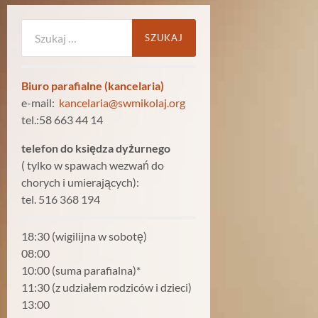
Szukaj:
Biuro parafialne (kancelaria)
e-mail:
kancelaria@swmikolaj.org
tel.:58 663 44 14
telefon do księdza dyżurnego
( tylko w spawach wezwań do
chorych i umierających):
tel. 516 368 194
18:30 (wigilijna w sobotę)
08:00
10:00 (suma parafialna)*
11:30 (z udziałem rodziców i dzieci)
13:00