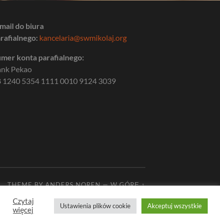
mail do biura
rafialnego:
kancelaria@swmikolaj.org
mer konta parafialnego:
ank Pekao
 1240 5354 1111 0010 9124 3039
THEME BY
ANDERS NOREN
—
W GÓRĘ ↑
Czytaj
Ustawienia plików cookie
Akceptuj wszystkie
więcej