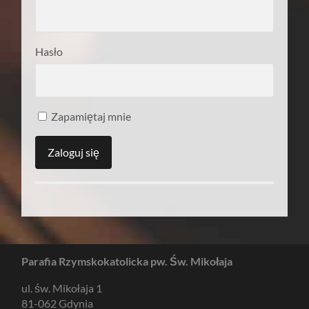
Hasło
Zapamiętaj mnie
Parafia Rzymskokatolicka pw. Św. Mikołaja
ul. św. Mikołaja 1
81-062 Gdynia