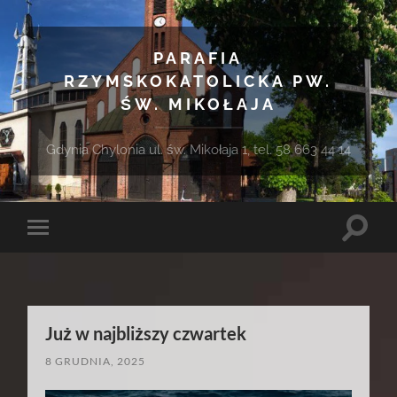
PARAFIA
RZYMSKOKATOLICKA PW.
ŚW. MIKOŁAJA
Gdynia Chylonia ul. św. Mikołaja 1, tel. 58 663 44 14
Toggle
Toggle
search
mobile
field
menu
Już w najbliższy czwartek
8 GRUDNIA, 2025