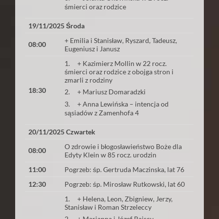
śmierci oraz rodzice
19/11/2025 Środa
+ Emilia i Stanisław, Ryszard, Tadeusz,
08:00
Eugeniusz i Janusz
1. + Kazimierz Mollin w 22 rocz.
śmierci oraz rodzice z obojga stron i
zmarli z rodziny
18:30
2. + Mariusz Domaradzki
3. + Anna Lewińska – intencja od
sąsiadów z Zamenhofa 4
20/11/2025 Czwartek
O zdrowie i błogosławieństwo Boże dla
08:00
Edyty Klein w 85 rocz. urodzin
11:00
Pogrzeb: śp. Gertruda Maczinska, lat 76
12:30
Pogrzeb: śp. Mirosław Rutkowski, lat 60
1. + Helena, Leon, Zbigniew, Jerzy,
Stanisław i Roman Strzeleccy
2. + Marianna i Józef Rajscy