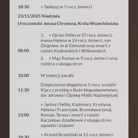
18:30
+ Tadeusz w 5 rocz. śmierci
23/11/2025 Niedziela
Uroczystość Jezusa Chrystusa, Króla Wszechświata
1. + Ojciec Feliks w 57 rocz. śmierci,
mama Helena w 24 rocz. śmierci, syn
Zbigniew, brat Edmund oraz zmarli z
08:00
rodzin Kozłowskich i Witkowskich
2. + Mąż Roman w 9 rocz. śmierci oraz
rodzice z obojga stron
10:00
W intencji parafii
Dziękczynno-błagalna w 5 rocz. urodzin
11:30
Klary z prośbą o Boże błogosławieństwo,
dar zdrowia i Opiekę Matki Najświętszej
+ Janina i Feliks, Kazimierz, Krystyna,
Helena i Franciszek, Bronisława (ona),
13:00
Roman, Teresa i zmarli z rodzin
Raczyków, dziadkowie z obojga stron,
sąsiedzi i znajomi
+ Arnold Brzeziński w 11 rocz. śmierci
18:30