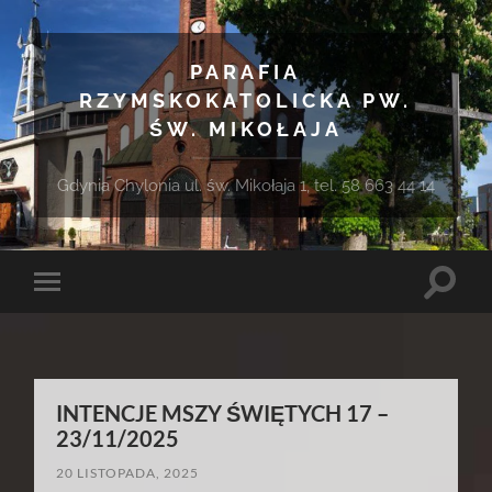
PARAFIA
RZYMSKOKATOLICKA PW.
ŚW. MIKOŁAJA
Gdynia Chylonia ul. św. Mikołaja 1, tel. 58 663 44 14
Toggle
Toggle
search
mobile
field
menu
INTENCJE MSZY ŚWIĘTYCH 17 –
23/11/2025
20 LISTOPADA, 2025