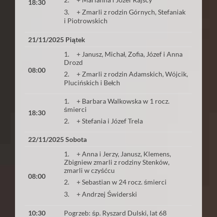
18:30
3. + Zmarli z rodzin Górnych, Stefaniak
i Piotrowskich
21/11/2025 Piątek
1. + Janusz, Michał, Zofia, Józef i Anna
Drozd
08:00
2. + Zmarli z rodzin Adamskich, Wójcik,
Plucińskich i Bełch
1. + Barbara Walkowska w 1 rocz.
śmierci
18:30
2. + Stefania i Józef Trela
22/11/2025 Sobota
1. + Anna i Jerzy, Janusz, Klemens,
Zbigniew zmarli z rodziny Stenków,
zmarli w czyśćcu
08:00
2. + Sebastian w 24 rocz. śmierci
3. + Andrzej Świderski
10:30
Pogrzeb: śp. Ryszard Dulski, lat 68