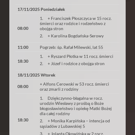
17/11/2025 Poniedziałek
1. + Franciszek Płoszczyca w 15 rocz.
śmierci oraz rodzice i rodzeństwo z
08:00
obojga stron
2. + Karolina Bogdańska-Serowy
11:00
Pogrzeb: śp. Rafał Milewski, lat 55
1. + Ryszard Płotka w 11 rocz. śmierci
18:30
2. + Józef i rodzice z obojga stron
18/11/2025 Wtorek
+ Alfons Cerowski w 53 rocz. śmierci
08:00
oraz zmarli z rodziny
1. Dziękczynno-błagalna w rocz.
urodzin Wiesławy z prośbą o Boże
błogosławieństwo i opiekę Matki Bożej
dla całej rodziny
18:30
2. + Monika Karpińska – intencja od
sąsiadów z Lubawskiej 5
3. + Jolanta Okowińska w 2 rocz.