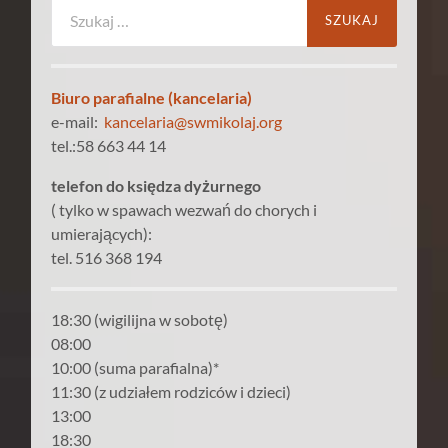
Szukaj:
Biuro parafialne (kancelaria)
e-mail:
kancelaria@swmikolaj.org
tel.:58 663 44 14
telefon do księdza dyżurnego
( tylko w spawach wezwań do chorych i
umierających):
tel. 516 368 194
18:30 (wigilijna w sobotę)
08:00
10:00 (suma parafialna)*
11:30 (z udziałem rodziców i dzieci)
13:00
18:30