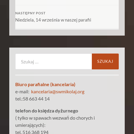
NASTĘPNY POST
Niedziela, 14 września w naszej parafii
Szukaj:
Biuro parafialne (kancelaria)
e-mail:
kancelaria@swmikolaj.org
tel.:58 663 44 14
telefon do księdza dyżurnego
( tylko w spawach wezwań do chorych i
umierających):
tel. 516 368 194