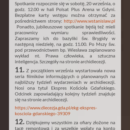
Spotkanie rozpocznie się w sobotę, 20 września, o
godz. 12.00 w hali Polsat Plus Arena w Gdyni.
Bezpłatne karty wstępu można otrzymać za
pośrednictwem strony:
http://www.wstanislaw.pl
Ponadto, jubileuszowe spotkanie będą też mieli
pracownicy wymiaru sprawiedliwości.
Zapraszamy ich do bazyliki św. Brygidy w
następną niedzielę, na godz. 11.00. Po Mszy św.
pod przewodnictwem bp. Wiesława zaplanowano
wykład nt. Prawa człowieka, a sztuczna
inteligencja. Szczegóły na stronie archidiecezji.
11.
Z początkiem września wystartowała nowa
seria filmików informujących o planowanych na
najbliższy tydzień wydarzeniach w archidiecezji.
Nosi ona tytuł Ekspres Kościoła Gdańskiego.
Odcinek zapowiadający kolejny tydzień znajduje
się na stronie archidiecezji.
https://www.diecezja.gda.pl/ekg-ekspres-
kosciola-gdanskiego-39309
12.
Dziękujemy wszystkim za ofiary złożone na
tacę remontową i za wszelkie wpłaty na konto