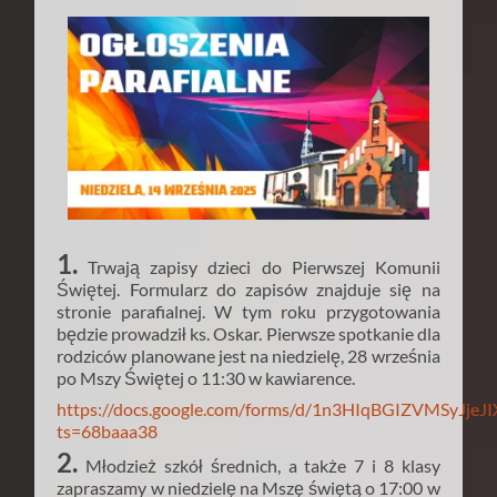
1.
Trwają zapisy dzieci do Pierwszej Komunii
Świętej. Formularz do zapisów znajduje się na
stronie parafialnej. W tym roku przygotowania
będzie prowadził ks. Oskar. Pierwsze spotkanie dla
rodziców planowane jest na niedzielę, 28 września
po Mszy Świętej o 11:30 w kawiarence.
https://docs.google.com/forms/d/1n3HIqBGIZVMSyJje
ts=68baaa38
2.
Młodzież szkół średnich, a także 7 i 8 klasy
zapraszamy w niedzielę na Mszę świętą o 17:00 w