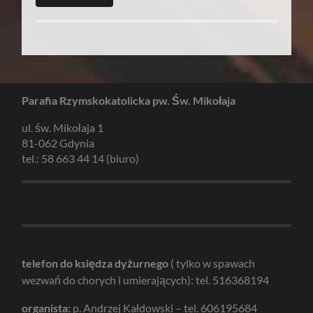
Parafia Rzymskokatolicka pw. Św. Mikołaja
ul. św. Mikołaja 1
81-062 Gdynia
tel.: 58 663 44 14 (biuro)
telefon do księdza dyżurnego
( tylko w spawach
wezwań do chorych i umierających): tel. 516368194
organista:
p. Andrzej Kałdowski – tel. 606195684