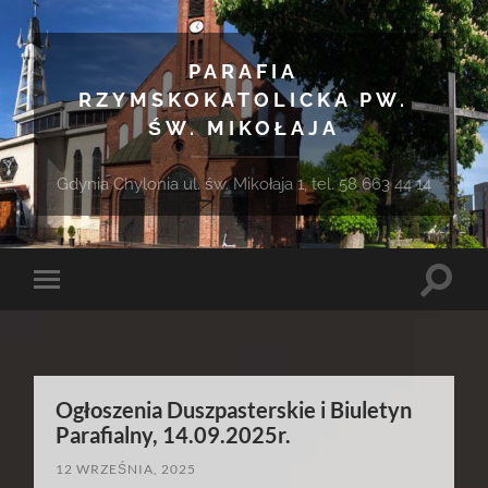
PARAFIA
RZYMSKOKATOLICKA PW.
ŚW. MIKOŁAJA
Gdynia Chylonia ul. św. Mikołaja 1, tel. 58 663 44 14
Toggle
Toggle
search
mobile
field
menu
Ogłoszenia Duszpasterskie i Biuletyn
Parafialny, 14.09.2025r.
12 WRZEŚNIA, 2025